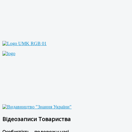
Відеозаписи Товариства
Особистість - подорож у часі