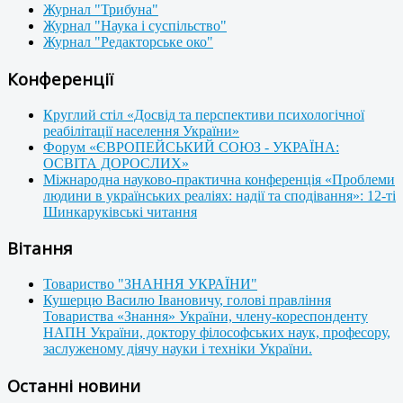
Журнал "Трибуна"
Журнал "Наука і суспільство"
Журнал "Редакторське око"
Конференції
Круглий стіл «Досвід та перспективи психологічної
реабілітації населення України»
Форум «ЄВРОПЕЙСЬКИЙ СОЮЗ - УКРАЇНА:
ОСВІТА ДОРОСЛИХ»
Міжнародна науково-практична конференція «Проблеми
людини в українських реаліях: надії та сподівання»: 12-ті
Шинкаруківські читання
Вітання
Товариство "ЗНАННЯ УКРАЇНИ"
Кушерцю Василю Івановичу, голові правління
Товариства «Знання» України, члену-кореспонденту
НАПН України, доктору філософських наук, професору,
заслуженому діячу науки і техніки України.
Останні новини