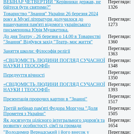
ВЕБІНАР ЧЕТВЕРТИЙ "Керівники держав, не
Перегляди:
бійтеся бути святими?"
1326
Товариство "Знання" України 26 березня 2024
року в Музеї літератури долучилося до
Перегляди:
вшанування пам'яті відомого українського
1273
письменника Юрія Мушкетика.
До дня Театру - 26 березня о 14.00 в Товаристві
Перегляди:
"Знання" Відбувся захід "Театр- моє життя"
1360
Перегляди:
Заняття школи: Філософія релігії
1363
«СВІДОМІСТЬ ЛЮДИНИ ПОГЛЯД СУЧАСНОЇ
Перегляди:
НАУКИ І ТЕОСОФІЇ»
1348
Перегляди:
Передчуття вічності
1350
«СВІДОМІСТЬ ЛЮДИНИ ПОГЛЯД СУЧАСНОЇ
Перегляди:
НАУКИ І ТЕОСОФІЇ»
1393
Перегляди:
Презентація пророчих картин в "Знанні"
1517
Третій вебінар пам'яті Федора Моргуна "Доля
Перегляди:
Прометея з України"
1505
Як досягнути цілісного інтегрального здоров'я та
Перегляди:
розвитку особистості, сім'ї та громади
1654
"Володимир Вернадський і його внесок у
Перегляди: