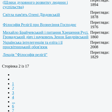
Перегляди:
(Шляхи духовного розвитку людини і
1894
суспільства)
Перегляди:
Світла пам'ять Олені Дірдовській
1878
Перегляди:
Філософія Релігії про Вознесіння Господнє
1976
Михайло Брайчевський і питання Хрещення Русі.
Перегляди:
Громадський діяч і науковець Зенон Бандрівський
1860
Українська інтелегенція та еліта і її
Перегляди:
просвітницький обов'язок
2008
Перегляди:
Лекція "Філософія релігії"
1829
Сторінка 2 із 17
1
2
3
4
...
6
7