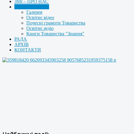
ЗМІ – ПРО НАС
МУЛЬТИМЕДІА
Галерея
Освітнє відео
Почесні грамоти Товариства
Освітнє аудіо
Книги Товариства "Знання"
РАДА
АРХІВ
КОНТАКТИ