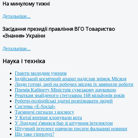
На минулому тижні
Детальніше...
Засідання президії правління ВГО Товариство
«Знання» України
Детальніше...
Наука і техніка
Гранти молодим ученим
Індійський космічний апарат надіслав знімок Місяця
Люди готові, щоб на робочих місцях їх замінили роботи
Премія Кабінету Міністрів сумському науковцю
Решткам знайденого стегозавра 168 мільйонів років
Роботи-поліцейські здатні розпізнавати людей
Система «E-Social»
Таємничі сигнали з космосу
У Китаї вперше клонували кота
У Лондоні з'явився бар зі штучним інтелектом
Штучний інтелект навчили писати фальшиві новини
Що таке гіперлуп?