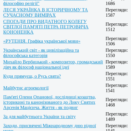
філософію релігії"
1686
ЛЕСЯ УКРАЇНКА В ІСТОРИЧНОМУ ТА
Перегляди:
СУЧАСНОМУ ВИМІРАХ
1587
СПОГАДИ ПРО ВИДАТНОГО КОЛЕГУ
Перегляди:
СВІТЛОЇ ПАМ'ЯТІ ПЕТРА ПЕТРОВИЧА
1512
КОНОНЕНКА
Перегляди:
«РУТЕНІЯ. Графіка української мови»
1506
Український світ - як цивілізаційна та
Перегляди:
філософська категорія
1550
Михайло Вербицький - композитор, громадський
Перегляди:
діяч як філософ національної ідеї
1589
Перегляди:
Куди прямуєш, о Русь свята?
1551
Перегляди:
Майбутнє агроекології
1541
Пам'яті Олени Опанової, дослідниці козацтва,
Перегляди:
історикині та канонізованого до Лику Святих
1468
Арсенія Мацієича. Життя - як подвиг
Перегляди:
За для майбутнього України та світу
1489
Заходи, присвячені Міжнародному дню рідної
Перегляди:
мови
1545