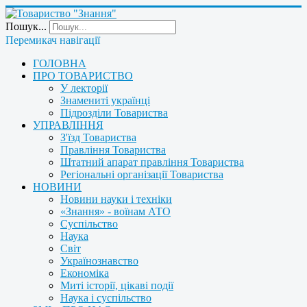
Пошук...
Перемикач навігації
ГОЛОВНА
ПРО ТОВАРИСТВО
У лекторії
Знамениті українці
Підрозділи Товариства
УПРАВЛІННЯ
З'їзд Товариства
Правління Товариства
Штатний апарат правління Товариства
Регіональні організації Товариства
НОВИНИ
Новини науки і техніки
«Знання» - воїнам АТО
Суспільство
Наука
Світ
Українознавство
Економіка
Миті історії, цікаві події
Наука і суспільство