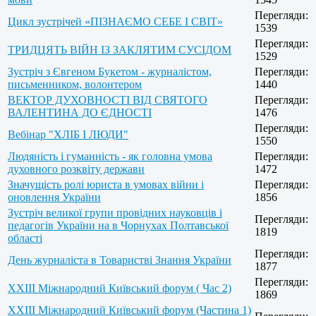
Перегляди:
Цикл зустрічей «ПІЗНАЄМО СЕБЕ І СВІТ»
1539
Перегляди:
ТРИДЦЯТЬ ВІЙН ІЗ ЗАКЛЯТИМ СУСІДОМ
1529
Зустріч з Євгеном Букетом - журналістом,
Перегляди:
письменником, волонтером
1440
ВЕКТОР ДУХОВНОСТІ ВІД СВЯТОГО
Перегляди:
ВАЛЕНТИНА ДО ЄДНОСТІ
1476
Перегляди:
Вебінар "ХЛІБ І ЛЮДИ"
1550
Людяність і гуманність - як головна умова
Перегляди:
духовного розквіту держави
1472
Значущість ролі юриста в умовах війни і
Перегляди:
оновлення України
1856
Зустріч великої групи провідних науковців і
Перегляди:
педагогів України на в Чорнухах Полтавської
1819
області
Перегляди:
День журналіста в Товаристві Знання України
1877
Перегляди:
XXIII Міжнародний Київський форум ( Час 2)
1869
XXIII Міжнародний Київський форум (Частина 1)