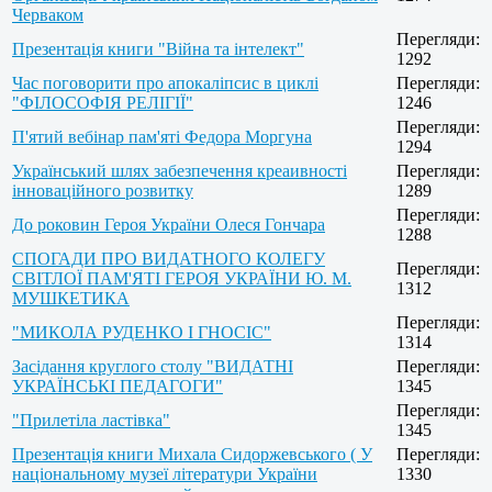
Черваком
Перегляди:
Презентація книги "Війна та інтелект"
1292
Час поговорити про апокаліпсис в циклі
Перегляди:
"ФІЛОСОФІЯ РЕЛІГІЇ"
1246
Перегляди:
П'ятий вебінар пам'яті Федора Моргуна
1294
Український шлях забезпечення креаивності
Перегляди:
інноваційного розвитку
1289
Перегляди:
До роковин Героя України Олеся Гончара
1288
СПОГАДИ ПРО ВИДАТНОГО КОЛЕГУ
Перегляди:
СВІТЛОЇ ПАМ'ЯТІ ГЕРОЯ УКРАЇНИ Ю. М.
1312
МУШКЕТИКА
Перегляди:
"МИКОЛА РУДЕНКО І ГНОСІС"
1314
Засідання круглого столу "ВИДАТНІ
Перегляди:
УКРАЇНСЬКІ ПЕДАГОГИ"
1345
Перегляди:
"Прилетіла ластівка"
1345
Презентація книги Михала Сидоржевського ( У
Перегляди:
національному музеї літератури України
1330