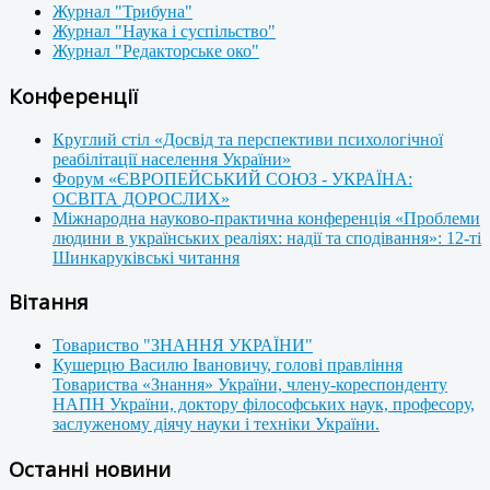
Журнал "Трибуна"
Журнал "Наука і суспільство"
Журнал "Редакторське око"
Конференції
Круглий стіл «Досвід та перспективи психологічної
реабілітації населення України»
Форум «ЄВРОПЕЙСЬКИЙ СОЮЗ - УКРАЇНА:
ОСВІТА ДОРОСЛИХ»
Міжнародна науково-практична конференція «Проблеми
людини в українських реаліях: надії та сподівання»: 12-ті
Шинкаруківські читання
Вітання
Товариство "ЗНАННЯ УКРАЇНИ"
Кушерцю Василю Івановичу, голові правління
Товариства «Знання» України, члену-кореспонденту
НАПН України, доктору філософських наук, професору,
заслуженому діячу науки і техніки України.
Останні новини