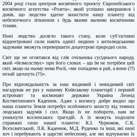
2004 році стала центром космічного проекту Європейського
космічного агентства «Розета», який успішно завершився і
довів, що людство здатне захистити нашу планету від
небезпечного зіткнення з будь якими малими космічними
тілами.
Нині людство досягло такого стану, коли суб’єктивні
відцентровані сили навіть однієї людини з антилюдськими
задумами зможуть перевершити доцентрові природні сили.
Світ ще не оговтався від слів очільника сусіднього народу,
який «безмолствує» при його словах – що їм не потрібен цей
світ, якщо на ньому нема Росії, «ми попадемо в рай, а вони (?!)
нехай здохнуть (?!)».
Про відповідальність за наш видимий і невидимий світ
нагадував не раз у нашому Київському планетарії і перший
астронавт та космонавт держави Україна Леонід
Костянтинович Каденюк. Адже з космосу добре видно що
наша планета Земля потребує особливого захисту від темних
людських задумів і сил. Якщо їх не побороти, нам не
уникнути вселенських трагедій. А їх можуть подолати
справжні сини нашої планети: К.І. Чурюмов, С.К.
Всехсвятський, Л.К. Каденюк, М.Д. Руденко та інші, які нині
хоч і перебувають в царстві небесному, але ми відчуваємо їх