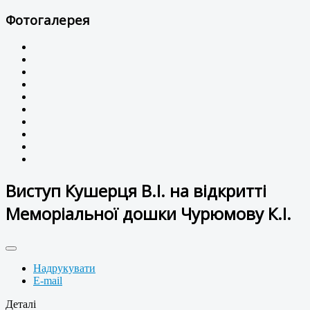
Фотогалерея
Виступ Кушерця В.І. на відкритті
Меморіальної дошки Чурюмову К.І.
Надрукувати
E-mail
Деталі