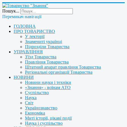
Пошук...
Перемикач навігації
ГОЛОВНА
ПРО ТОВАРИСТВО
У лекторії
Знамениті українці
Підрозділи Товариства
УПРАВЛІННЯ
З'їзд Товариства
Правління Товариства
Штатний апарат правління Товариства
Регіональні організації Товариства
НОВИНИ
Новини науки і техніки
«Знання» - воїнам АТО
Суспільство
Наука
Світ
Українознавство
Економіка
Миті історії, цікаві події
Наука і суспільство