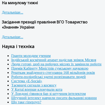
На минулому тижні
Детальніше...
Засідання президії правління ВГО Товариство
«Знання» України
Детальніше...
Наука і техніка
Гранти молодим ученим
Індійський космічний апарат надіслав знімок Місяця
Люди готові, щоб на робочих місцях їх замінили роботи
Премія Кабінету Міністрів сумському науковцю
Решткам знайденого стегозавра 168 мільйонів років
Роботи-поліцейські здатні розпізнавати людей
Система «E-Social»
Таємничі сигнали з космосу
У Китаї вперше клонували кота
У Лондоні з'явився бар зі штучним інтелектом
Штучний інтелект навчили писати фальшиві новини
Що таке гіперлуп?