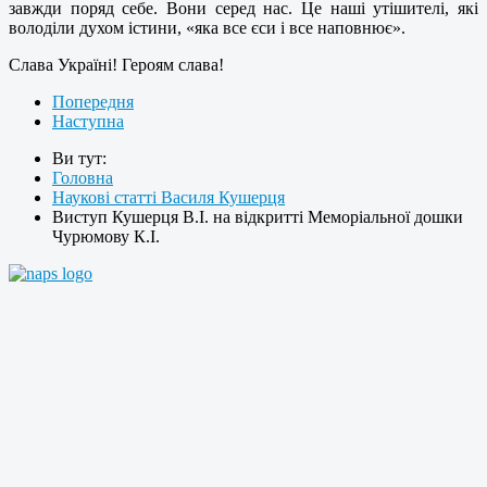
завжди поряд себе. Вони серед нас. Це наші утішителі, які
володіли духом істини, «яка все єси і все наповнює».
Слава Україні! Героям слава!
Попередня
Наступна
Ви тут:
Головна
Наукові статті Василя Кушерця
Виступ Кушерця В.І. на відкритті Меморіальної дошки
Чурюмову К.І.