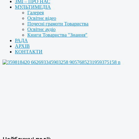
ЗМІ – ПРО НАС
МУЛЬТИМЕДІА
Галерея
Освітнє відео
Почесні грамоти Товариства
Освітнє аудіо
Книги Товариства "Знання"
РАДА
АРХІВ
КОНТАКТИ