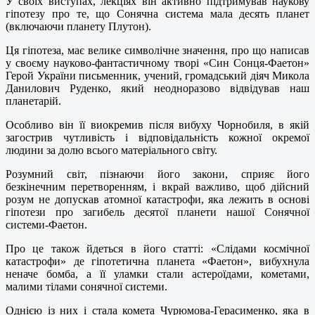
У своїх виступах, лекціях він активно підтримував наукову
гіпотезу про те, що Сонячна система мала десять планет
(включаючи планету Плутон).
Ця гіпотеза, має велике символічне значення, про що написав
у своєму науково-фантастичному творі «Син Сонця-Фаетон»
Герой України письменник, учений, громадський діяч Микола
Данилович Руденко, який неодноразово відвідував наш
планетарій.
Особливо він її виокремив після вибуху Чорнобиля, в якій
загострив чутливість і відповідальність кожної окремої
людини за долю всього матеріального світу.
Розумний світ, пізнаючи його закони, сприяє його
безкінечним перетворенням, і вкрай важливо, щоб дійсний
розум не допускав атомної катастрофи, яка лежить в основі
гіпотези про загибель десятої планети нашої Сонячної
системи-Фаетон.
Про це також йдеться в його статті: «Слідами космічної
катастрофи» де гіпотетична планета «Фаетон», вибухнула
неначе бомба, а її уламки стали астероїдами, кометами,
малими тілами сонячної системи.
Однією із них і стала комета Чурюмова-Герасименко, яка в