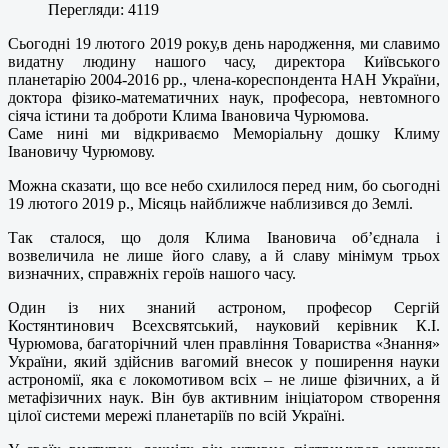
Перегляди: 4119
Сьогодні 19 лютого 2019 року,в день народження, ми славимо
видатну людину нашого часу, директора Київського
планетарію 2004-2016 рр., члена-кореспондента НАН України,
доктора фізико-математичних наук, професора, невтомного
сіяча істини та доброти Клима Івановича Чурюмова.
Саме нині ми відкриваємо Меморіальну дошку Климу
Івановичу Чурюмову.
Можна сказати, що все небо схилилося перед ним, бо сьогодні
19 лютого 2019 р., Місяць найближче наблизився до Землі.
Так сталося, що доля Клима Івановича об’єднала і
возвеличила не лише його славу, а й славу мінімум трьох
визначних, справжніх героїв нашого часу.
Один із них знаний астроном, професор Сергій
Костянтинович Всехсвятський, науковий керівник К.І.
Чурюмова, багаторічний член правління Товариства «Знання»
України, який здійснив вагомий внесок у поширення науки
астрономії, яка є локомотивом всіх – не лише фізичних, а й
метафізичних наук. Він був активним ініціатором створення
цілої системи мережі планетаріїв по всій Україні.