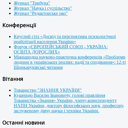
Журнал "Трибуна"
Журнал "Наука і суспільство"
Журнал "Редакторське око"
Конференції
Круглий стіл «Досвід та перспективи психологічної
реабілітації населення України»
Форум «ЄВРОПЕЙСЬКИЙ СОЮЗ - УКРАЇНА:
ОСВІТА ДОРОСЛИХ»
Міжнародна науково-практична конференція «Проблеми
людини в українських реаліях: надії та сподівання»: 12-ті
Шинкаруківські читання
Вітання
Товариство "ЗНАННЯ УКРАЇНИ"
Кушерцю Василю Івановичу, голові правління
Товариства «Знання» України, члену-кореспонденту
НАПН України, доктору філософських наук, професору,
заслуженому діячу науки і техніки України.
Останні новини