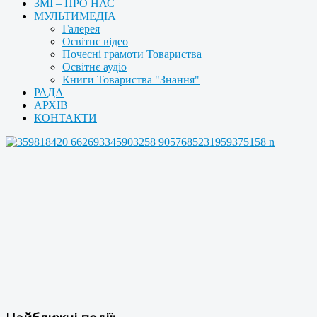
ЗМІ – ПРО НАС
МУЛЬТИМЕДІА
Галерея
Освітнє відео
Почесні грамоти Товариства
Освітнє аудіо
Книги Товариства "Знання"
РАДА
АРХІВ
КОНТАКТИ