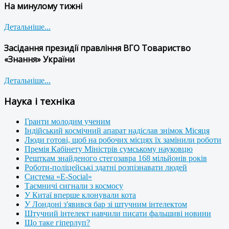
На минулому тижні
Детальніше...
Засідання президії правління ВГО Товариство
«Знання» України
Детальніше...
Наука і техніка
Гранти молодим ученим
Індійський космічний апарат надіслав знімок Місяця
Люди готові, щоб на робочих місцях їх замінили роботи
Премія Кабінету Міністрів сумському науковцю
Решткам знайденого стегозавра 168 мільйонів років
Роботи-поліцейські здатні розпізнавати людей
Система «E-Social»
Таємничі сигнали з космосу
У Китаї вперше клонували кота
У Лондоні з'явився бар зі штучним інтелектом
Штучний інтелект навчили писати фальшиві новини
Що таке гіперлуп?