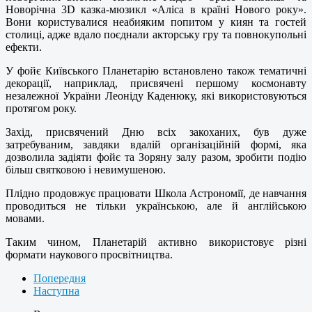
Новорічна 3D казка-мюзикл «Аліса в країні Нового року».
Вони користувалися неабияким попитом у киян та гостей
столиці, адже вдало поєднали акторську гру та повнокупольні
ефекти.
У фойє Київського Планетарію встановлено також тематичні
декорації, наприклад, присвячені першому космонавту
незалежної України Леоніду Каденюку, які використовуються
протягом року.
Захід, присвячений Дню всіх закоханих, був дуже
затребуваним, завдяки вдалій організаційній формі, яка
дозволила задіяти фойє та Зоряну залу разом, зробити подію
більш святковою і невимушеною.
Плідно продовжує працювати Школа Астрономії, де навчання
проводиться не тільки українською, але й англійською
мовами.
Таким чином, Планетарій активно використовує різні
формати наукового просвітництва.
Попередня
Наступна