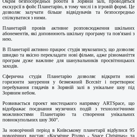
Окрім безпосередньої роботи в Зоряній залі, проводяться
екскурсії в фойє Планетарію, в тому числі і в ігровій формі. Це
дозволяє залучати більше відвідувачів та безпосередньо
спілкуватися з ними.
Планетарій провів активне розповсюдження шкільних
абонементів, які доповнюють шкільну програму та пов'язані з
нею.
В Планетарії активно працює студія звукозапису, що дозволяє
швидко та якісно перекладати нові фільми, адже різноманіття
програм дуже важливе для шанувальників просвітницьких
заходів.
Сферична студія Планетарію дозволяє відкрити нові
горизонти занурення у безмежний Всесвіт і перетворює
перебування глядачів в Зоряній залі в унікальне шоу під
Зоряним небом.
Розвивається проект мистецького напрямку ARTSpace, що
відображає поєднання музичних подій з технологічними
можливостями Планетарію та створення унікальних
повнокупольних шоу 360°.
За новорічний період в Київському планетарії відбулися 95
новорічних вистав: «Космічне Різдво - Space Christmas» та