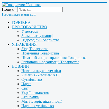
Пошук...
Перемикач навігації
ГОЛОВНА
ПРО ТОВАРИСТВО
У лекторії
Знамениті українці
Підрозділи Товариства
УПРАВЛІННЯ
З'їзд Товариства
Правління Товариства
Штатний апарат правління Товариства
Регіональні організації Товариства
НОВИНИ
Новини науки і техніки
«Знання» - воїнам АТО
Суспільство
Наука
Світ
Українознавство
Економіка
Миті історії, цікаві події
Наука і суспільство