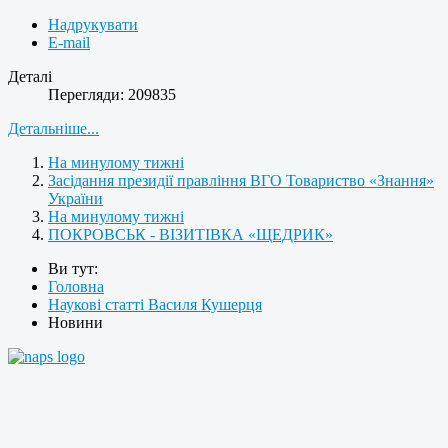
Надрукувати
E-mail
Деталі
Перегляди: 209835
Детальніше...
На минулому тижні
Засідання президії правління ВГО Товариство «Знання»
України
На минулому тижні
ПОКРОВСЬК - ВІЗИТІВКА «ЩЕДРИК»
Ви тут:
Головна
Наукові статті Василя Кушерця
Новини