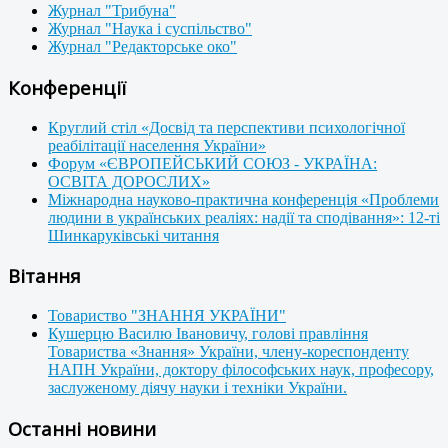
Журнал "Трибуна"
Журнал "Наука і суспільство"
Журнал "Редакторське око"
Конференції
Круглий стіл «Досвід та перспективи психологічної
реабілітації населення України»
Форум «ЄВРОПЕЙСЬКИЙ СОЮЗ - УКРАЇНА:
ОСВІТА ДОРОСЛИХ»
Міжнародна науково-практична конференція «Проблеми
людини в українських реаліях: надії та сподівання»: 12-ті
Шинкаруківські читання
Вітання
Товариство "ЗНАННЯ УКРАЇНИ"
Кушерцю Василю Івановичу, голові правління
Товариства «Знання» України, члену-кореспонденту
НАПН України, доктору філософських наук, професору,
заслуженому діячу науки і техніки України.
Останні новини