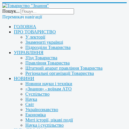
Пошук...
Перемикач навігації
ГОЛОВНА
ПРО ТОВАРИСТВО
У лекторії
Знамениті українці
Підрозділи Товариства
УПРАВЛІННЯ
З'їзд Товариства
Правління Товариства
Штатний апарат правління Товариства
Регіональні організації Товариства
НОВИНИ
Новини науки і техніки
«Знання» - воїнам АТО
Суспільство
Наука
Світ
Українознавство
Економіка
Миті історії, цікаві події
Наука і суспільство