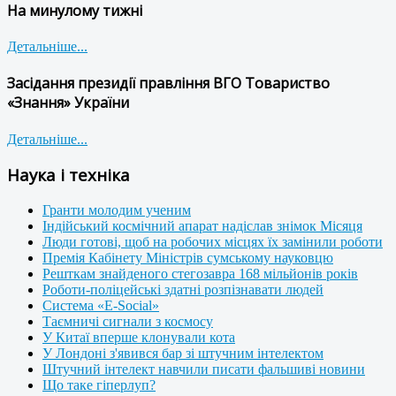
На минулому тижні
Детальніше...
Засідання президії правління ВГО Товариство
«Знання» України
Детальніше...
Наука і техніка
Гранти молодим ученим
Індійський космічний апарат надіслав знімок Місяця
Люди готові, щоб на робочих місцях їх замінили роботи
Премія Кабінету Міністрів сумському науковцю
Решткам знайденого стегозавра 168 мільйонів років
Роботи-поліцейські здатні розпізнавати людей
Система «E-Social»
Таємничі сигнали з космосу
У Китаї вперше клонували кота
У Лондоні з'явився бар зі штучним інтелектом
Штучний інтелект навчили писати фальшиві новини
Що таке гіперлуп?