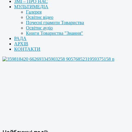
ЗМІ – ПРО НАС
МУЛЬТИМЕДІА
Галерея
Освітнє відео
Почесні грамоти Товариства
Освітнє аудіо
Книги Товариства "Знання"
РАДА
АРХІВ
КОНТАКТИ