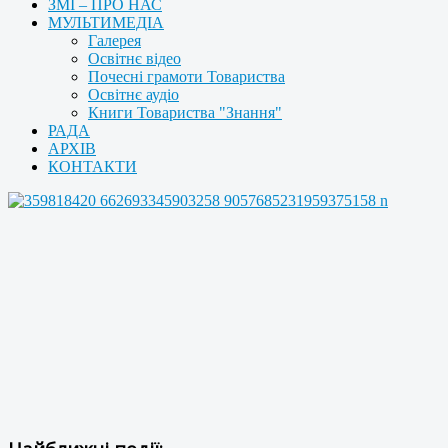
ЗМІ – ПРО НАС
МУЛЬТИМЕДІА
Галерея
Освітнє відео
Почесні грамоти Товариства
Освітнє аудіо
Книги Товариства "Знання"
РАДА
АРХІВ
КОНТАКТИ