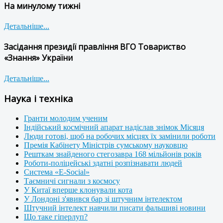
На минулому тижні
Детальніше...
Засідання президії правління ВГО Товариство
«Знання» України
Детальніше...
Наука і техніка
Гранти молодим ученим
Індійський космічний апарат надіслав знімок Місяця
Люди готові, щоб на робочих місцях їх замінили роботи
Премія Кабінету Міністрів сумському науковцю
Решткам знайденого стегозавра 168 мільйонів років
Роботи-поліцейські здатні розпізнавати людей
Система «E-Social»
Таємничі сигнали з космосу
У Китаї вперше клонували кота
У Лондоні з'явився бар зі штучним інтелектом
Штучний інтелект навчили писати фальшиві новини
Що таке гіперлуп?