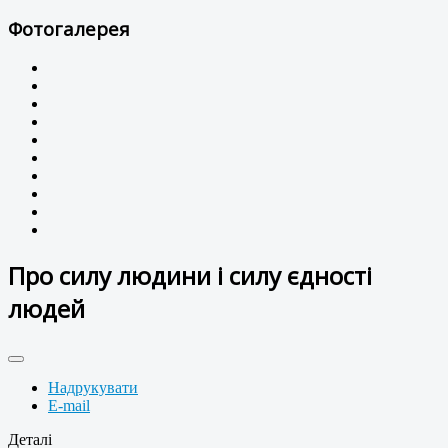
Фотогалерея
Про силу людини і силу єдності
людей
Надрукувати
E-mail
Деталі