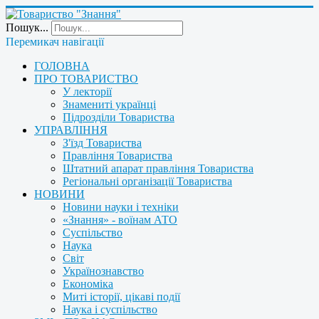
Пошук...
Перемикач навігації
ГОЛОВНА
ПРО ТОВАРИСТВО
У лекторії
Знамениті українці
Підрозділи Товариства
УПРАВЛІННЯ
З'їзд Товариства
Правління Товариства
Штатний апарат правління Товариства
Регіональні організації Товариства
НОВИНИ
Новини науки і техніки
«Знання» - воїнам АТО
Суспільство
Наука
Світ
Українознавство
Економіка
Миті історії, цікаві події
Наука і суспільство