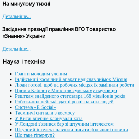
На минулому тижні
Детальніше...
Засідання президії правління ВГО Товариство
«Знання» України
Детальніше...
Наука і техніка
Гранти молодим ученим
Індійський космічний апарат надіслав знімок Місяця
Люди готові, щоб на робочих місцях їх замінили роботи
Премія Кабінету Міністрів сумському науковцю
Решткам знайденого стегозавра 168 мільйонів років
Роботи-поліцейські здатні розпізнавати людей
Система «E-Social»
Таємничі сигнали з космосу
У Китаї вперше клонували кота
У Лондоні з'явився бар зі штучним інтелектом
Штучний інтелект навчили писати фальшиві новини
Що таке гіперлуп?