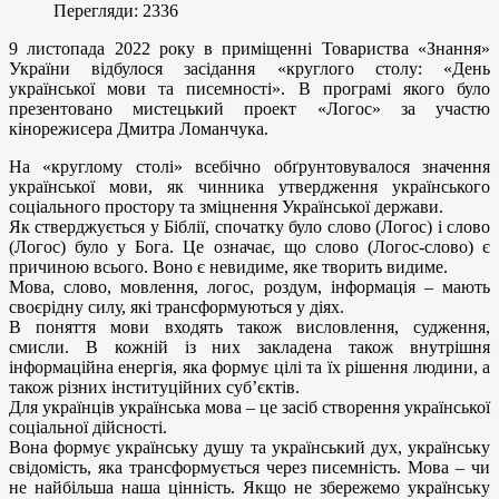
Перегляди: 2336
9 листопада 2022 року в приміщенні Товариства «Знання»
України відбулося засідання «круглого столу: «День
української мови та писемності». В програмі якого було
презентовано мистецький проект «Логос» за участю
кінорежисера Дмитра Ломанчука.
На «круглому столі» всебічно обґрунтовувалося значення
української мови, як чинника утвердження українського
соціального простору та зміцнення Української держави.
Як стверджується у Біблії, спочатку було слово (Логос) і слово
(Логос) було у Бога. Це означає, що слово (Логос-слово) є
причиною всього. Воно є невидиме, яке творить видиме.
Мова, слово, мовлення, логос, роздум, інформація – мають
своєрідну силу, які трансформуються у діях.
В поняття мови входять також висловлення, судження,
смисли. В кожній із них закладена також внутрішня
інформаційна енергія, яка формує цілі та їх рішення людини, а
також різних інституційних суб’єктів.
Для українців українська мова – це засіб створення української
соціальної дійсності.
Вона формує українську душу та український дух, українську
свідомість, яка трансформується через писемність. Мова – чи
не найбільша наша цінність. Якщо не збережемо українську