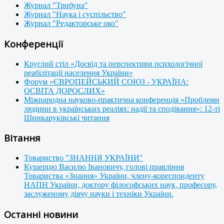
Журнал "Трибуна"
Журнал "Наука і суспільство"
Журнал "Редакторське око"
Конференції
Круглий стіл «Досвід та перспективи психологічної
реабілітації населення України»
Форум «ЄВРОПЕЙСЬКИЙ СОЮЗ - УКРАЇНА:
ОСВІТА ДОРОСЛИХ»
Міжнародна науково-практична конференція «Проблеми
людини в українських реаліях: надії та сподівання»: 12-ті
Шинкаруківські читання
Вітання
Товариство "ЗНАННЯ УКРАЇНИ"
Кушерцю Василю Івановичу, голові правління
Товариства «Знання» України, члену-кореспонденту
НАПН України, доктору філософських наук, професору,
заслуженому діячу науки і техніки України.
Останні новини