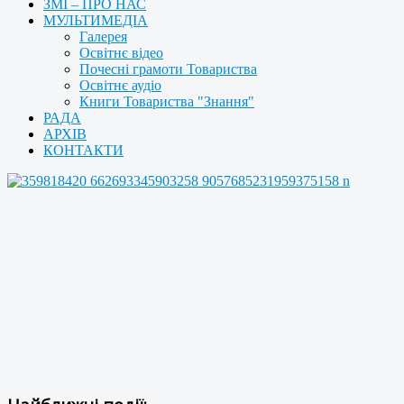
ЗМІ – ПРО НАС
МУЛЬТИМЕДІА
Галерея
Освітнє відео
Почесні грамоти Товариства
Освітнє аудіо
Книги Товариства "Знання"
РАДА
АРХІВ
КОНТАКТИ