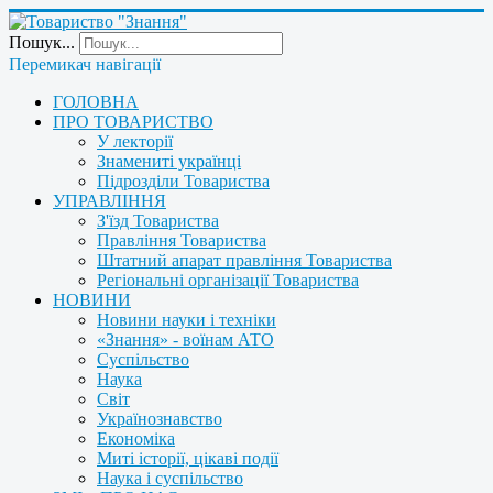
Пошук...
Перемикач навігації
ГОЛОВНА
ПРО ТОВАРИСТВО
У лекторії
Знамениті українці
Підрозділи Товариства
УПРАВЛІННЯ
З'їзд Товариства
Правління Товариства
Штатний апарат правління Товариства
Регіональні організації Товариства
НОВИНИ
Новини науки і техніки
«Знання» - воїнам АТО
Суспільство
Наука
Світ
Українознавство
Економіка
Миті історії, цікаві події
Наука і суспільство