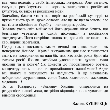
все, чим володіє у своїх імперських інтересах. Але, загалом,
ситуація розв’язується на користь заперечення російської
культури, як такої та російської мови.
Звичайно, багато хто з нас виріс на російській культурі, та
прихильність до неї дуже ослабла, але ще не щезла зовсім, але
всі ті, хто вболіває за Україну – ненавидять росію.
Загалом увесь світ, майже всі його держави чітко бачить, що
безглуздо «гратись в одній пісочниці» з російським
«ведмедем». Його потрібно ізолювати, доки він не полишить
свої звірині забаганки.
Перед нами постають також великі питання: коли і як
повернемо Донбас і Крим? Актуальним для нас залишається
запит, на повернення на наш бік тих, хто вісім років були під
тиском росії? Якими засобами удосконалити духовні сили
людини та її розум? Як донести до просвітленого розуму,
концентруючись на силі та привабливості нашої мови? Адже
всі знають її значущість та лагідність. Її ще називають
лебединою, журавлиною, солов’їною, калиновою, ласкавою,
медовою…!
То ж Товариству «Знання» України, опираючись на
ресурсність нашої мови, потрібно відповідально готуватись до
вимогів сьогодення!
Василь КУШЕРЕЦЬ