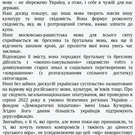
мову – не збережемо Україну, а отже, і себе в чужій для нас
державі.
Наш досвід показує, що інша мова творить зовсім іншу
культуру та іншу свідомість. Вона формує розколоту
свідомість, яку, як і розтрощений глечик, важко зліпити до
купи.
Нині московсько-рашистська мова для всього світу
сприймається як брехлива та брутальна мова, яка ще й
відгонить запахом крові, до пролиття якої вона увесь час
закликає.
Відповідно її змісту, вона породжує брутальну та брехливу
дійсність з «окопно-пакувальною» свідомістю тобто з
домінуванням старих лекал в соціальних перетвореннях та
«ховрашиним» (з розтаскуванням спільного достатку)
світоглядом.
Нині без зайвих дискусій українське суспільство налаштоване
на відмову від російського: мови, культури, зв’язків тощо. Про
це свідчить загальнонаціональне опитування, яке проведено в
серпні 2022 року в умовно безпечних регіонах України –
фондом «Демократичні ініціативи» імені Ілька Кучеріва.
Згідно його даним більшість українців підтримують
дерусифікацію.
Звичайно, є й ті, які проти, але вони поки-що принишкли, та
ті, які хочуть певних компромісів і тяжіють до цінності
«руського міра», не усвідомлюючи що цей «мір» використовує