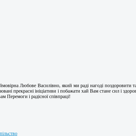
ймовірна Любове Василівно, який ми раді нагоді поздоровити т
лізовані прекрасні ініціативи і побажати хай Вам стане сил і здо
вам Перемоги і радісної співпраці!
спільство