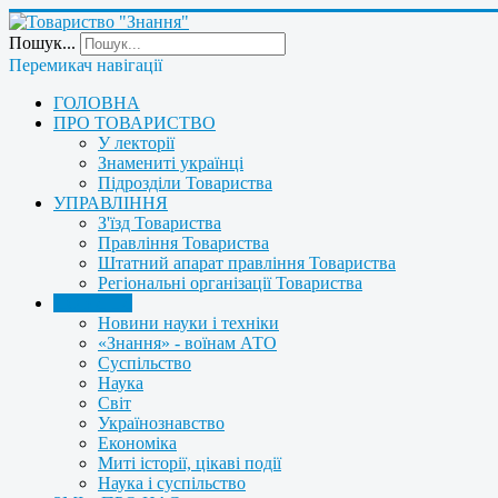
Пошук...
Перемикач навігації
ГОЛОВНА
ПРО ТОВАРИСТВО
У лекторії
Знамениті українці
Підрозділи Товариства
УПРАВЛІННЯ
З'їзд Товариства
Правління Товариства
Штатний апарат правління Товариства
Регіональні організації Товариства
НОВИНИ
Новини науки і техніки
«Знання» - воїнам АТО
Суспільство
Наука
Світ
Українознавство
Економіка
Миті історії, цікаві події
Наука і суспільство