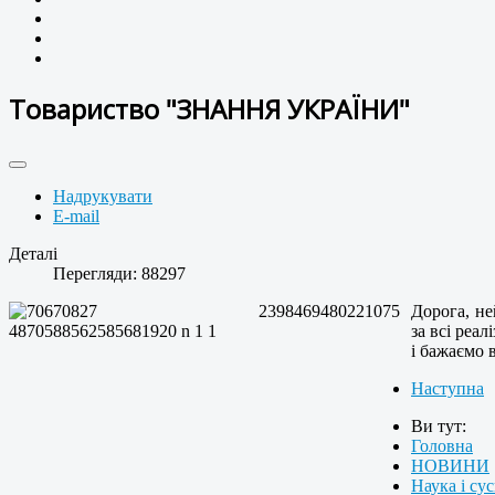
Товариство "ЗНАННЯ УКРАЇНИ"
Надрукувати
E-mail
Деталі
Перегляди: 88297
Дорога, не
за всі реа
і бажаємо 
Наступна
Ви тут:
Головна
НОВИНИ
Наука і су