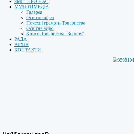
ЗМІ – ПРО НАС
МУЛЬТИМЕДІА
Галерея
Освітнє відео
Почесні грамоти Товариства
Освітнє аудіо
Книги Товариства "Знання"
РАДА
АРХІВ
КОНТАКТИ