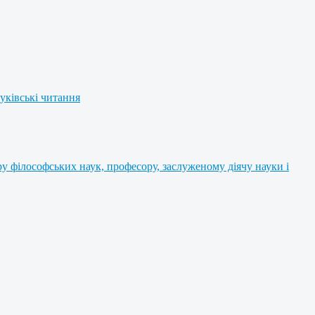
уківські читання
 філософських наук, професору, заслуженому діячу науки і