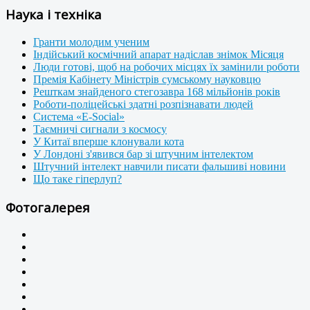
Наука і техніка
Гранти молодим ученим
Індійський космічний апарат надіслав знімок Місяця
Люди готові, щоб на робочих місцях їх замінили роботи
Премія Кабінету Міністрів сумському науковцю
Решткам знайденого стегозавра 168 мільйонів років
Роботи-поліцейські здатні розпізнавати людей
Система «E-Social»
Таємничі сигнали з космосу
У Китаї вперше клонували кота
У Лондоні з'явився бар зі штучним інтелектом
Штучний інтелект навчили писати фальшиві новини
Що таке гіперлуп?
Фотогалерея