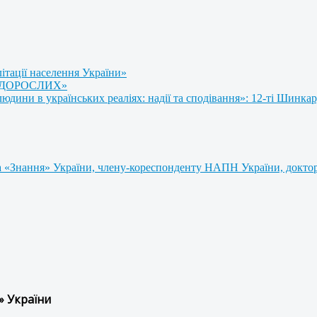
літації населення України»
 ДОРОСЛИХ»
ини в українських реаліях: надії та сподівання»: 12-ті Шинкар
 «Знання» України, члену-кореспонденту НАПН України, доктору
» України