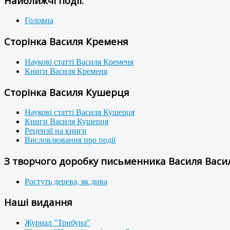
Найближчі події:
Головна
Сторінка Василя Кременя
Наукові статті Василя Кременя
Книги Василя Кременя
Сторінка Василя Кушерця
Наукові статті Василя Кушерця
Книги Василя Кушерця
Рецензії на книги
Висловлювання про події
З творчого доробку письменника Василя Васил
Ростуть дерева, як дива
Наші видання
Журнал "Трибуна"