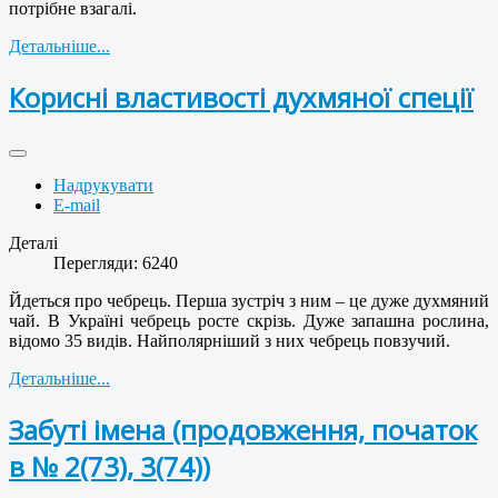
потрібне взагалі.
Детальніше...
Корисні властивості духмяної спеції
Надрукувати
E-mail
Деталі
Перегляди: 6240
Йдеться про чебрець. Перша зустріч з ним – це дуже духмяний
чай. В Україні чебрець росте скрізь. Дуже запашна рослина,
відомо 35 видів. Найполярніший з них чебрець повзучий.
Детальніше...
Забуті імена (продовження, початок
в № 2(73), 3(74))