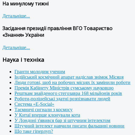
На минулому тижні
Детальніше...
Засідання президії правління ВГО Товариство
«Знання» України
Детальніше...
Наука і техніка
Гранти молодим ученим
Індійський космічний апарат надіслав знімок Місяця
Люди готові, щоб на робочих місцях їх замінили роботи
Премія Кабінету Міністрів сумському науковцю
Решткам знайденого стегозавра 168 мільйонів років
Роботи-поліцейські здатні розпізнавати людей
Система «E-Social»
Таємничі сигнали з космосу
У Китаї вперше клонували кота
У Лондоні з'явився бар зі штучним інтелектом
Штучний інтелект навчили писати фальшиві новини
Що таке гіперлуп?