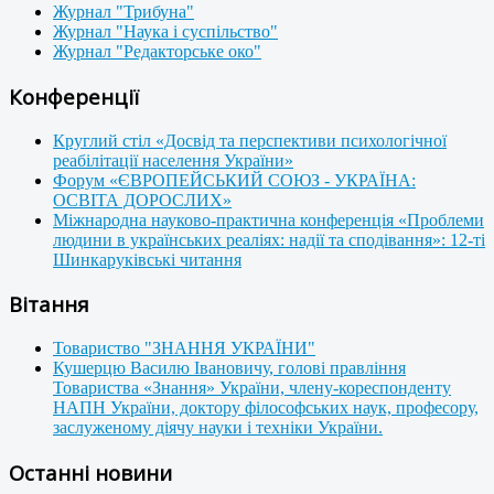
Журнал "Трибуна"
Журнал "Наука і суспільство"
Журнал "Редакторське око"
Конференції
Круглий стіл «Досвід та перспективи психологічної
реабілітації населення України»
Форум «ЄВРОПЕЙСЬКИЙ СОЮЗ - УКРАЇНА:
ОСВІТА ДОРОСЛИХ»
Міжнародна науково-практична конференція «Проблеми
людини в українських реаліях: надії та сподівання»: 12-ті
Шинкаруківські читання
Вітання
Товариство "ЗНАННЯ УКРАЇНИ"
Кушерцю Василю Івановичу, голові правління
Товариства «Знання» України, члену-кореспонденту
НАПН України, доктору філософських наук, професору,
заслуженому діячу науки і техніки України.
Останні новини