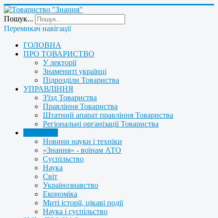
Пошук...
Перемикач навігації
ГОЛОВНА
ПРО ТОВАРИСТВО
У лекторії
Знамениті українці
Підрозділи Товариства
УПРАВЛІННЯ
З'їзд Товариства
Правління Товариства
Штатний апарат правління Товариства
Регіональні організації Товариства
НОВИНИ
Новини науки і техніки
«Знання» - воїнам АТО
Суспільство
Наука
Світ
Українознавство
Економіка
Миті історії, цікаві події
Наука і суспільство