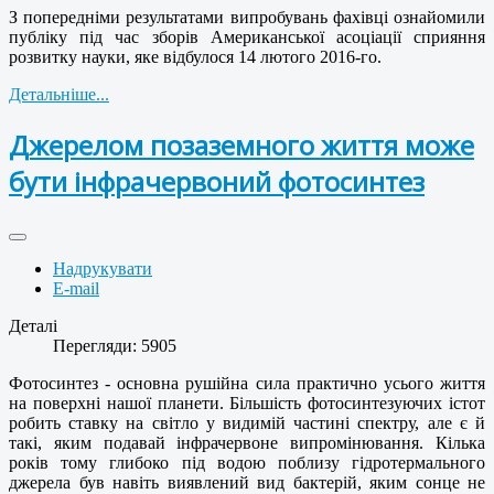
З попередніми результатами випробувань фахівці ознайомили
публіку під час зборів Американської асоціації сприяння
розвитку науки, яке відбулося 14 лютого 2016-го.
Детальніше...
Джерелом позаземного життя може
бути інфрачервоний фотосинтез
Надрукувати
E-mail
Деталі
Перегляди: 5905
Фотосинтез - основна рушійна сила практично усього життя
на поверхні нашої планети. Більшість фотосинтезуючих істот
робить ставку на світло у видимій частині спектру, але є й
такі, яким подавай інфрачервоне випромінювання. Кілька
років тому глибоко під водою поблизу гідротермального
джерела був навіть виявлений вид бактерій, яким сонце не