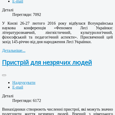
E-mail
Деталі
Перегляди: 7092
У Києві 26-27 лютого 2016 року відбулася Всеукраїнська
наукова конференція «Феномен Лесі Українки:
літературознавчий, лінгвістичний, культурологічний,
філософський та педагогічний аспекти». Присвячений цей
захід 145-річчю від дня народження Лесі Українки.
Детальніше...
Пристрій для незрячих людей
Надрукувати
E-mail
Деталі
Перегляди: 6172
Винахідники створюють численні пристрої, які можуть значно
полегшити життя незрячих людей. Вчений з німецького