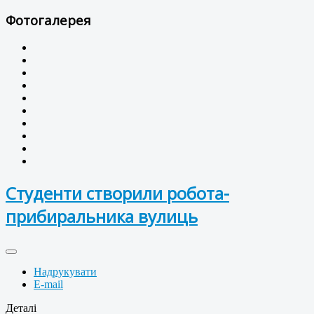
Фотогалерея
Студенти створили робота-
прибиральника вулиць
Надрукувати
E-mail
Деталі