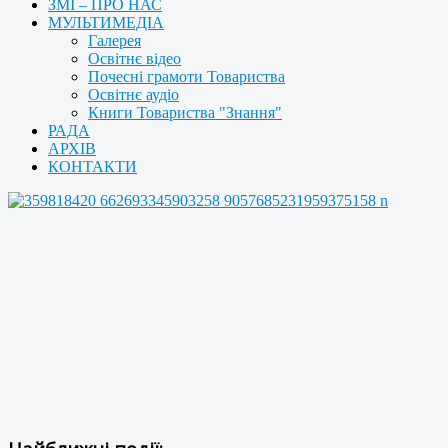
ЗМІ – ПРО НАС
МУЛЬТИМЕДІА
Галерея
Освітнє відео
Почесні грамоти Товариства
Освітнє аудіо
Книги Товариства "Знання"
РАДА
АРХІВ
КОНТАКТИ