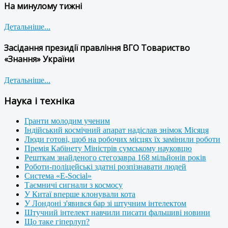
На минулому тижні
Детальніше...
Засідання президії правління ВГО Товариство
«Знання» України
Детальніше...
Наука і техніка
Гранти молодим ученим
Індійський космічний апарат надіслав знімок Місяця
Люди готові, щоб на робочих місцях їх замінили роботи
Премія Кабінету Міністрів сумському науковцю
Решткам знайденого стегозавра 168 мільйонів років
Роботи-поліцейські здатні розпізнавати людей
Система «E-Social»
Таємничі сигнали з космосу
У Китаї вперше клонували кота
У Лондоні з'явився бар зі штучним інтелектом
Штучний інтелект навчили писати фальшиві новини
Що таке гіперлуп?