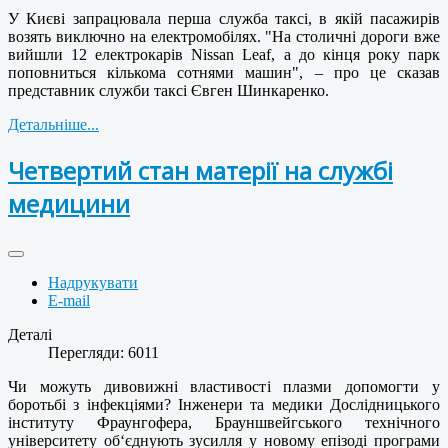
У Києві запрацювала перша служба таксі, в якій пасажирів
возять виключно на електромобілях. "На столичні дороги вже
вийшли 12 електрокарів Nissan Leaf, а до кінця року парк
поповниться кількома сотнями машин", – про це сказав
представник служби таксі Євген Шинкаренко.
Детальніше...
Четвертий стан матерії на службі
медицини
Надрукувати
E-mail
Деталі
Перегляди: 6011
Чи можуть дивовижні властивості плазми допомогти у
боротьбі з інфекціями? Інженери та медики Дослідницького
інституту Фраунгофера, Брауншвейгського технічного
університету об‘єднують зусилля у новому епізоді програми