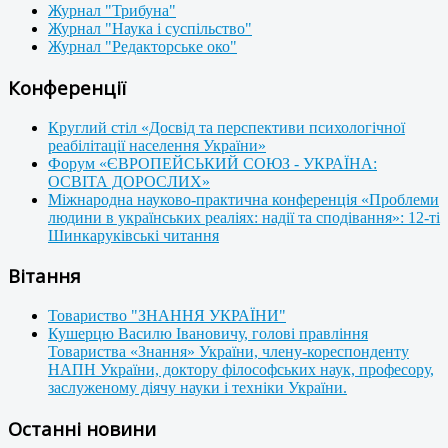
Журнал "Трибуна"
Журнал "Наука і суспільство"
Журнал "Редакторське око"
Конференції
Круглий стіл «Досвід та перспективи психологічної
реабілітації населення України»
Форум «ЄВРОПЕЙСЬКИЙ СОЮЗ - УКРАЇНА:
ОСВІТА ДОРОСЛИХ»
Міжнародна науково-практична конференція «Проблеми
людини в українських реаліях: надії та сподівання»: 12-ті
Шинкаруківські читання
Вітання
Товариство "ЗНАННЯ УКРАЇНИ"
Кушерцю Василю Івановичу, голові правління
Товариства «Знання» України, члену-кореспонденту
НАПН України, доктору філософських наук, професору,
заслуженому діячу науки і техніки України.
Останні новини