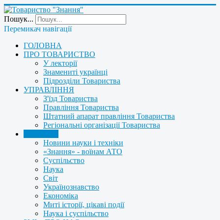
Пошук...
Перемикач навігації
ГОЛОВНА
ПРО ТОВАРИСТВО
У лекторії
Знамениті українці
Підрозділи Товариства
УПРАВЛІННЯ
З'їзд Товариства
Правління Товариства
Штатний апарат правління Товариства
Регіональні організації Товариства
НОВИНИ
Новини науки і техніки
«Знання» - воїнам АТО
Суспільство
Наука
Світ
Українознавство
Економіка
Миті історії, цікаві події
Наука і суспільство