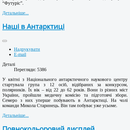
“Футуріс”.
Детальніше...
Наші в Антарктиці
Надрукувати
E-mail
Деталі
Перегляди: 5386
У квітні з Національного антарктичного наукового центру
стартувала група з 12 осіб, відібраних за конкурсом,
полярників. Їх вік – від 22 до 62 років. Вони із різних міст
України, пройшли медичну комісію та підготовчі збори.
Семеро з них уперше побувають в Антарктиці. На чолі
команди Микола Старинець. Він там побуває уже усьоме.
Детальніше...
Повнокольоровий дисплей