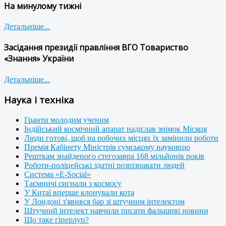
На минулому тижні
Детальніше...
Засідання президії правління ВГО Товариство
«Знання» України
Детальніше...
Наука і техніка
Гранти молодим ученим
Індійський космічний апарат надіслав знімок Місяця
Люди готові, щоб на робочих місцях їх замінили роботи
Премія Кабінету Міністрів сумському науковцю
Решткам знайденого стегозавра 168 мільйонів років
Роботи-поліцейські здатні розпізнавати людей
Система «E-Social»
Таємничі сигнали з космосу
У Китаї вперше клонували кота
У Лондоні з'явився бар зі штучним інтелектом
Штучний інтелект навчили писати фальшиві новини
Що таке гіперлуп?