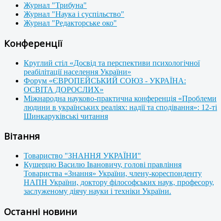
Журнал "Трибуна"
Журнал "Наука і суспільство"
Журнал "Редакторське око"
Конференції
Круглий стіл «Досвід та перспективи психологічної
реабілітації населення України»
Форум «ЄВРОПЕЙСЬКИЙ СОЮЗ - УКРАЇНА:
ОСВІТА ДОРОСЛИХ»
Міжнародна науково-практична конференція «Проблеми
людини в українських реаліях: надії та сподівання»: 12-ті
Шинкаруківські читання
Вітання
Товариство "ЗНАННЯ УКРАЇНИ"
Кушерцю Василю Івановичу, голові правління
Товариства «Знання» України, члену-кореспонденту
НАПН України, доктору філософських наук, професору,
заслуженому діячу науки і техніки України.
Останні новини