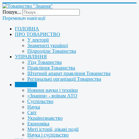
Пошук...
Перемикач навігації
ГОЛОВНА
ПРО ТОВАРИСТВО
У лекторії
Знамениті українці
Підрозділи Товариства
УПРАВЛІННЯ
З'їзд Товариства
Правління Товариства
Штатний апарат правління Товариства
Регіональні організації Товариства
НОВИНИ
Новини науки і техніки
«Знання» - воїнам АТО
Суспільство
Наука
Світ
Українознавство
Економіка
Миті історії, цікаві події
Наука і суспільство