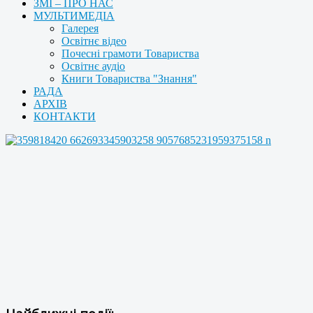
ЗМІ – ПРО НАС
МУЛЬТИМЕДІА
Галерея
Освітнє відео
Почесні грамоти Товариства
Освітнє аудіо
Книги Товариства "Знання"
РАДА
АРХІВ
КОНТАКТИ