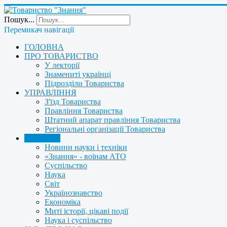
Пошук...
Перемикач навігації
ГОЛОВНА
ПРО ТОВАРИСТВО
У лекторії
Знамениті українці
Підрозділи Товариства
УПРАВЛІННЯ
З'їзд Товариства
Правління Товариства
Штатний апарат правління Товариства
Регіональні організації Товариства
НОВИНИ
Новини науки і техніки
«Знання» - воїнам АТО
Суспільство
Наука
Світ
Українознавство
Економіка
Миті історії, цікаві події
Наука і суспільство