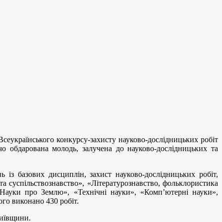
Всеукраїнського конкурсу-захисту науково-дослідницьких робіт
чо обдарована молодь, залучена до науково-дослідницьких та
ь із базових дисциплін, захист науково-дослідницьких робіт,
та суспільствознавство», «Літературознавство, фольклористика
«Науки про Землю», «Технічні науки», «Комп’ютерні науки»,
ого виконано 430 робіт.
Київщини.