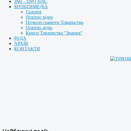
ЗМІ – ПРО НАС
МУЛЬТИМЕДІА
Галерея
Освітнє відео
Почесні грамоти Товариства
Освітнє аудіо
Книги Товариства "Знання"
РАДА
АРХІВ
КОНТАКТИ