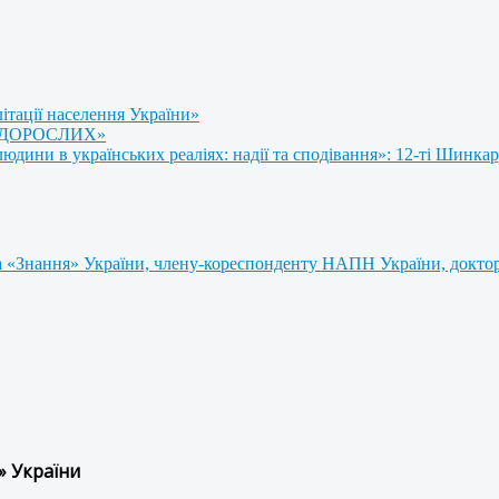
літації населення України»
 ДОРОСЛИХ»
ини в українських реаліях: надії та сподівання»: 12-ті Шинкар
 «Знання» України, члену-кореспонденту НАПН України, доктору
» України