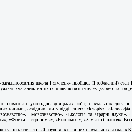
– загальноосвітня школа I ступеня» пройшов ІІ (обласний) етап 
альні змагання, на яких виявляється інтелектуально та твор
оцінювання науково-дослідницьких робіт, навчальних досягнен
них юними дослідникіами у відділеннях: «Історія», «Філософія 
твознавство», «Мовознавство», «Екологія та аграрні науки», 
а», «Фізика і астрономія», «Економіка», «Хімія та біологія». Всь
зяли участь близько 120 науковців із вищих навчальних закладів 