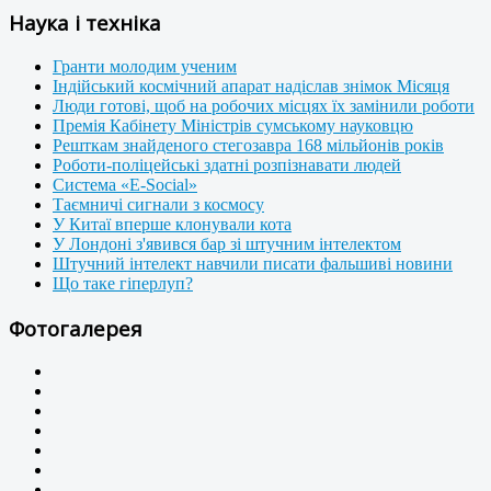
Наука і техніка
Гранти молодим ученим
Індійський космічний апарат надіслав знімок Місяця
Люди готові, щоб на робочих місцях їх замінили роботи
Премія Кабінету Міністрів сумському науковцю
Решткам знайденого стегозавра 168 мільйонів років
Роботи-поліцейські здатні розпізнавати людей
Система «E-Social»
Таємничі сигнали з космосу
У Китаї вперше клонували кота
У Лондоні з'явився бар зі штучним інтелектом
Штучний інтелект навчили писати фальшиві новини
Що таке гіперлуп?
Фотогалерея