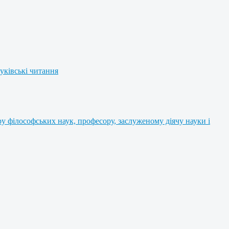
уківські читання
 філософських наук, професору, заслуженому діячу науки і