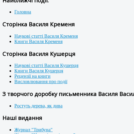
Найближчі події:
Головна
Сторінка Василя Кременя
Наукові статті Василя Кременя
Книги Василя Кременя
Сторінка Василя Кушерця
Наукові статті Василя Кушерця
Книги Василя Кушерця
Рецензії на книги
Висловлювання про події
З творчого доробку письменника Василя Васил
Ростуть дерева, як дива
Наші видання
Журнал "Трибуна"