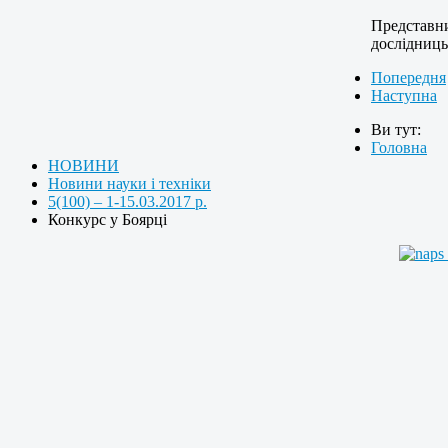
Представн
дослідниць
Попередня
Наступна
Ви тут:
Головна
НОВИНИ
Новини науки і техніки
5(100) – 1-15.03.2017 р.
Конкурс у Боярці