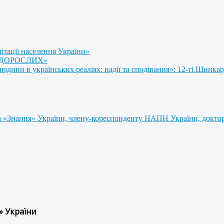
літації населення України»
 ДОРОСЛИХ»
ини в українських реаліях: надії та сподівання»: 12-ті Шинкар
 «Знання» України, члену-кореспонденту НАПН України, доктору
» України