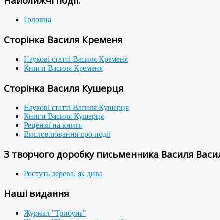
Найближчі події:
Головна
Сторінка Василя Кременя
Наукові статті Василя Кременя
Книги Василя Кременя
Сторінка Василя Кушерця
Наукові статті Василя Кушерця
Книги Василя Кушерця
Рецензії на книги
Висловлювання про події
З творчого доробку письменника Василя Васил
Ростуть дерева, як дива
Наші видання
Журнал "Трибуна"