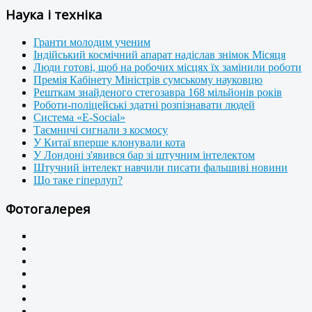
Наука і техніка
Гранти молодим ученим
Індійський космічний апарат надіслав знімок Місяця
Люди готові, щоб на робочих місцях їх замінили роботи
Премія Кабінету Міністрів сумському науковцю
Решткам знайденого стегозавра 168 мільйонів років
Роботи-поліцейські здатні розпізнавати людей
Система «E-Social»
Таємничі сигнали з космосу
У Китаї вперше клонували кота
У Лондоні з'явився бар зі штучним інтелектом
Штучний інтелект навчили писати фальшиві новини
Що таке гіперлуп?
Фотогалерея