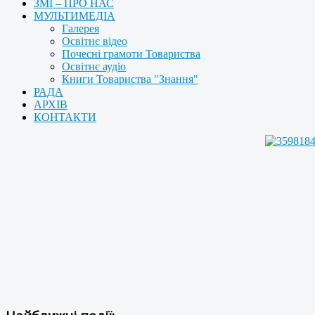
ЗМІ – ПРО НАС
МУЛЬТИМЕДІА
Галерея
Освітнє відео
Почесні грамоти Товариства
Освітнє аудіо
Книги Товариства "Знання"
РАДА
АРХІВ
КОНТАКТИ