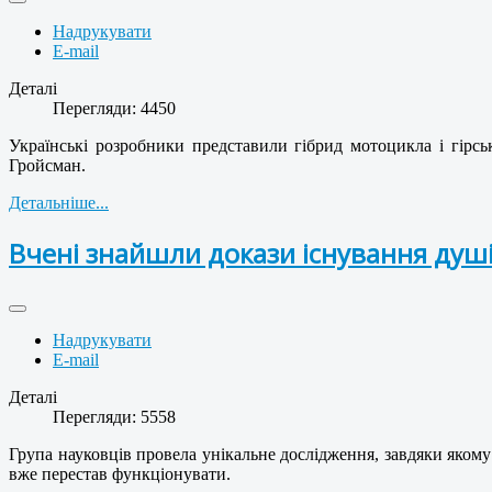
Надрукувати
E-mail
Деталі
Перегляди: 4450
Українські розробники представили гібрид мотоцикла і гірсь
Гройсман.
Детальніше...
Вчені знайшли докази існування душ
Надрукувати
E-mail
Деталі
Перегляди: 5558
Група науковців провела унікальне дослідження, завдяки якому 
вже перестав функціонувати.