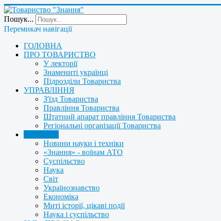
Пошук...
Перемикач навігації
ГОЛОВНА
ПРО ТОВАРИСТВО
У лекторії
Знамениті українці
Підрозділи Товариства
УПРАВЛІННЯ
З'їзд Товариства
Правління Товариства
Штатний апарат правління Товариства
Регіональні організації Товариства
НОВИНИ
Новини науки і техніки
«Знання» - воїнам АТО
Суспільство
Наука
Світ
Українознавство
Економіка
Миті історії, цікаві події
Наука і суспільство