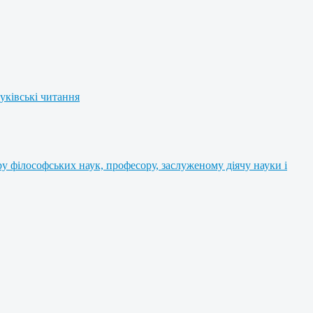
уківські читання
 філософських наук, професору, заслуженому діячу науки і