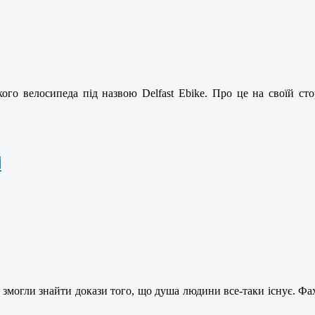
кого велосипеда під назвою Delfast Ebike. Про це на своїй ст
і
змогли знайти докази того, що душа людини все-таки існує. Фахі