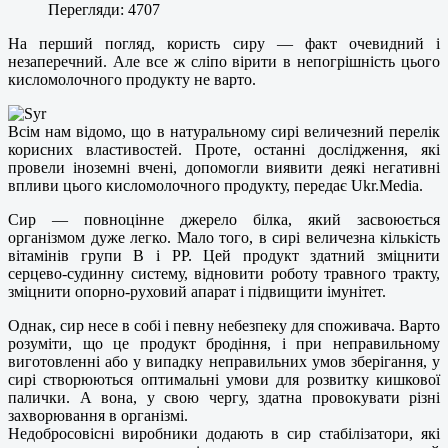
Перегляди: 4707
На перший погляд, користь сиру — факт очевидний і
незаперечний. Але все ж сліпо вірити в непогрішність цього
кисломолочного продукту не варто.
Всім нам відомо, що в натуральному сирі величезний перелік
корисних властивостей. Проте, останні дослідження, які
провели іноземні вчені, допомогли виявити деякі негативні
впливи цього кисломолочного продукту, передає Ukr.Media.
Сир — повноцінне джерело білка, який засвоюється
організмом дуже легко. Мало того, в сирі величезна кількість
вітамінів групи В і РР. Цей продукт здатний зміцнити
серцево-судинну систему, відновити роботу травного тракту,
зміцнити опорно-руховий апарат і підвищити імунітет.
Однак, сир несе в собі і певну небезпеку для споживача. Варто
розуміти, що це продукт бродіння, і при неправильному
виготовленні або у випадку неправильних умов зберігання, у
сирі створюються оптимальні умови для розвитку кишкової
палички. А вона, у свою чергу, здатна провокувати різні
захворювання в організмі.
Недобросовісні виробники додають в сир стабілізатори, які