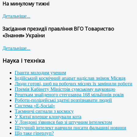
На минулому тижні
Детальніше...
Засідання президії правління ВГО Товариство
«Знання» України
Детальніше...
Наука і техніка
Гранти молодим ученим
Індійський космічний апарат надіслав знімок Місяця
Люди готові, щоб на робочих місцях їх замінили роботи
Премія Кабінету Міністрів сумському науковцю
Решткам знайденого стегозавра 168 мільйонів років
Роботи-поліцейські здатні розпізнавати людей
Система «E-Social»
Таємничі сигнали з космосу
У Китаї вперше клонували кота
У Лондоні з'явився бар зі штучним інтелектом
Штучний інтелект навчили писати фальшиві новини
Що таке гіперлуп?