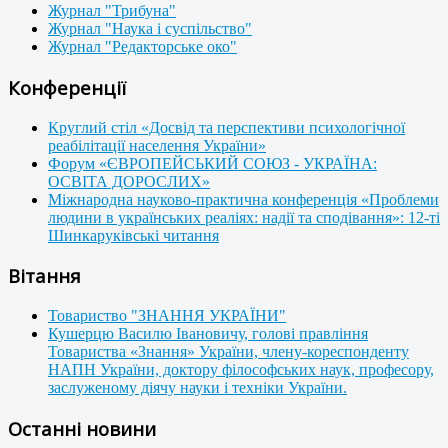
Журнал "Трибуна"
Журнал "Наука і суспільство"
Журнал "Редакторське око"
Конференції
Круглий стіл «Досвід та перспективи психологічної
реабілітації населення України»
Форум «ЄВРОПЕЙСЬКИЙ СОЮЗ - УКРАЇНА:
ОСВІТА ДОРОСЛИХ»
Міжнародна науково-практична конференція «Проблеми
людини в українських реаліях: надії та сподівання»: 12-ті
Шинкаруківські читання
Вітання
Товариство "ЗНАННЯ УКРАЇНИ"
Кушерцю Василю Івановичу, голові правління
Товариства «Знання» України, члену-кореспонденту
НАПН України, доктору філософських наук, професору,
заслуженому діячу науки і техніки України.
Останні новини