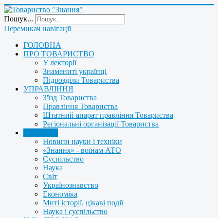
Пошук...
Перемикач навігації
ГОЛОВНА
ПРО ТОВАРИСТВО
У лекторії
Знамениті українці
Підрозділи Товариства
УПРАВЛІННЯ
З'їзд Товариства
Правління Товариства
Штатний апарат правління Товариства
Регіональні організації Товариства
НОВИНИ
Новини науки і техніки
«Знання» - воїнам АТО
Суспільство
Наука
Світ
Українознавство
Економіка
Миті історії, цікаві події
Наука і суспільство