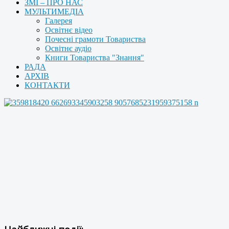
ЗМІ – ПРО НАС
МУЛЬТИМЕДІА
Галерея
Освітнє відео
Почесні грамоти Товариства
Освітнє аудіо
Книги Товариства "Знання"
РАДА
АРХІВ
КОНТАКТИ