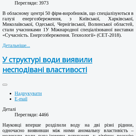
Перегляди: 3973
В обласному центрі 50 фірм-виробників, що спеціалізуються в
галузі енергозбереження, з Київської, Харківської,
Миколаївської, Одеської, Чернігівської, Волинської областей,
стали учасниками 1У Міжнародної спеціалізованої виставки
«Сучасність. Енергозбереження. Технології» (СЕТ-2018).
Детальніше...
У структурі води виявили
несподівані властивості
Надрукувати
E-mail
Деталі
Перегляди: 4466
Науковці вперше розділили воду на дві різні рідини,
одночасно виявивши між ними аномальну властивість –
молекули води пара-ізомери вступають у хімічну реакцію