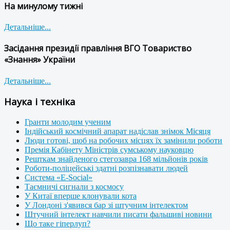
На минулому тижні
Детальніше...
Засідання президії правління ВГО Товариство
«Знання» України
Детальніше...
Наука і техніка
Гранти молодим ученим
Індійський космічний апарат надіслав знімок Місяця
Люди готові, щоб на робочих місцях їх замінили роботи
Премія Кабінету Міністрів сумському науковцю
Решткам знайденого стегозавра 168 мільйонів років
Роботи-поліцейські здатні розпізнавати людей
Система «E-Social»
Таємничі сигнали з космосу
У Китаї вперше клонували кота
У Лондоні з'явився бар зі штучним інтелектом
Штучний інтелект навчили писати фальшиві новини
Що таке гіперлуп?