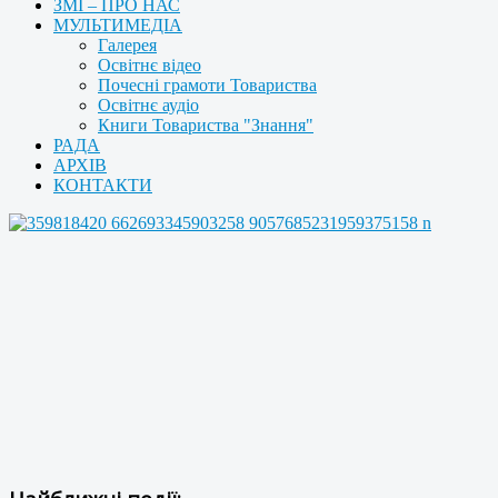
ЗМІ – ПРО НАС
МУЛЬТИМЕДІА
Галерея
Освітнє відео
Почесні грамоти Товариства
Освітнє аудіо
Книги Товариства "Знання"
РАДА
АРХІВ
КОНТАКТИ