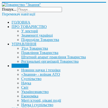
Пошук...
Перемикач навігації
ГОЛОВНА
ПРО ТОВАРИСТВО
У лекторії
Знамениті українці
Підрозділи Товариства
УПРАВЛІННЯ
З'їзд Товариства
Правління Товариства
Штатний апарат правління Товариства
Регіональні організації Товариства
НОВИНИ
Новини науки і техніки
«Знання» - воїнам АТО
Суспільство
Наука
Світ
Українознавство
Економіка
Миті історії, цікаві події
Наука і суспільство