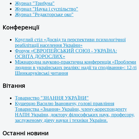
Журнал "Трибуна"
Журнал "Наука і суспільство"
Журнал "Редакторське око"
Конференції
Круглий стіл «Досвід та перспективи психологічної
реабілітації населення України»
Форум «ЄВРОПЕЙСЬКИЙ СОЮЗ - УКРАЇНА:
ОСВІТА ДОРОСЛИХ»
Міжнародна науково-практична конференція «Проблеми
людини в українських реаліях: надії та сподівання»: 12-ті
Шинкаруківські читання
Вітання
Товариство "ЗНАННЯ УКРАЇНИ"
Кушерцю Василю Івановичу, голові правління
Товариства «Знання» України, члену-кореспонденту
НАПН України, доктору філософських наук, професору,
заслуженому діячу науки і техніки України.
Останні новини