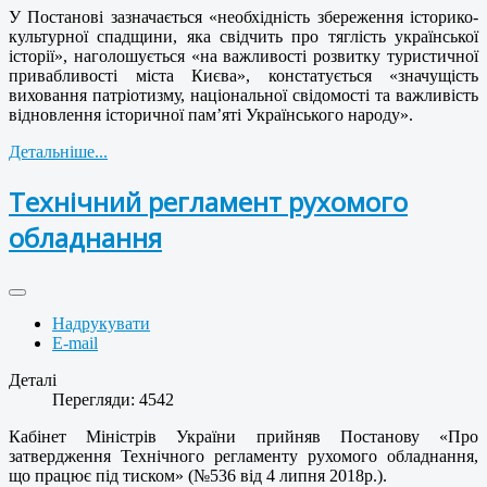
У Постанові зазначається «необхідність збереження історико-
культурної спадщини, яка свідчить про тяглість української
історії», наголошується «на важливості розвитку туристичної
привабливості міста Києва», констатується «значущість
виховання патріотизму, національної свідомості та важливість
відновлення історичної пам’яті Українського народу».
Детальніше...
Технічний регламент рухомого
обладнання
Надрукувати
E-mail
Деталі
Перегляди: 4542
Кабінет Міністрів України прийняв Постанову «Про
затвердження Технічного регламенту рухомого обладнання,
що працює під тиском» (№536 від 4 липня 2018р.).