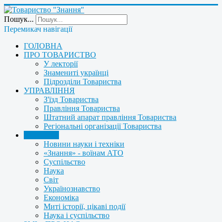
Пошук...
Перемикач навігації
ГОЛОВНА
ПРО ТОВАРИСТВО
У лекторії
Знамениті українці
Підрозділи Товариства
УПРАВЛІННЯ
З'їзд Товариства
Правління Товариства
Штатний апарат правління Товариства
Регіональні організації Товариства
НОВИНИ
Новини науки і техніки
«Знання» - воїнам АТО
Суспільство
Наука
Світ
Українознавство
Економіка
Миті історії, цікаві події
Наука і суспільство