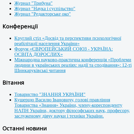
Журнал "Трибуна"
Журнал "Наука і суспільство"
Журнал "Редакторське око"
Конференції
Круглий стіл «Досвід та перспективи психологічної
реабілітації населення України»
Форум «ЄВРОПЕЙСЬКИЙ СОЮЗ - УКРАЇНА:
ОСВІТА ДОРОСЛИХ»
Міжнародна науково-практична конференція «Проблеми
людини в українських реаліях: надії та сподівання»: 12-ті
Шинкаруківські читання
Вітання
Товариство "ЗНАННЯ УКРАЇНИ"
Кушерцю Василю Івановичу, голові правління
Товариства «Знання» України, члену-кореспонденту
НАПН України, доктору філософських наук, професору,
заслуженому діячу науки і техніки України.
Останні новини