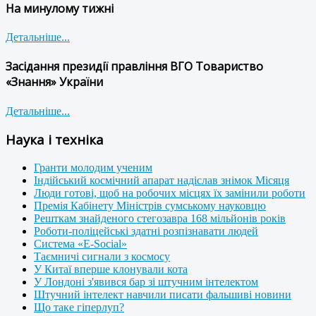
На минулому тижні
Детальніше...
Засідання президії правління ВГО Товариство
«Знання» України
Детальніше...
Наука і техніка
Гранти молодим ученим
Індійський космічний апарат надіслав знімок Місяця
Люди готові, щоб на робочих місцях їх замінили роботи
Премія Кабінету Міністрів сумському науковцю
Решткам знайденого стегозавра 168 мільйонів років
Роботи-поліцейські здатні розпізнавати людей
Система «E-Social»
Таємничі сигнали з космосу
У Китаї вперше клонували кота
У Лондоні з'явився бар зі штучним інтелектом
Штучний інтелект навчили писати фальшиві новини
Що таке гіперлуп?