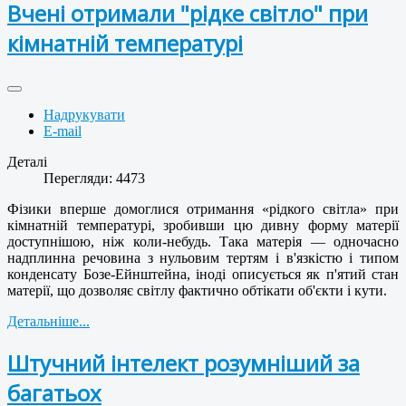
Вчені отримали "рідке світло" при
кімнатній температурі
Надрукувати
E-mail
Деталі
Перегляди: 4473
Фізики вперше домоглися отримання «рідкого світла» при
кімнатній температурі, зробивши цю дивну форму матерії
доступнішою, ніж коли-небудь. Така матерія — одночасно
надплинна речовина з нульовим тертям і в'язкістю і типом
конденсату Бозе-Ейнштейна, іноді описується як п'ятий стан
матерії, що дозволяє світлу фактично обтікати об'єкти і кути.
Детальніше...
Штучний інтелект розумніший за
багатьох