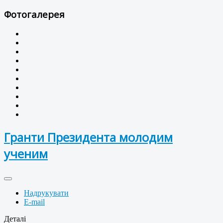
Фотогалерея
Гранти Президента молодим
ученим
Надрукувати
E-mail
Деталі