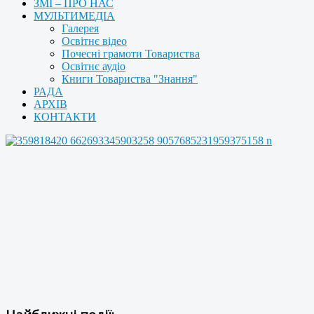
ЗМІ – ПРО НАС
МУЛЬТИМЕДІА
Галерея
Освітнє відео
Почесні грамоти Товариства
Освітнє аудіо
Книги Товариства "Знання"
РАДА
АРХІВ
КОНТАКТИ