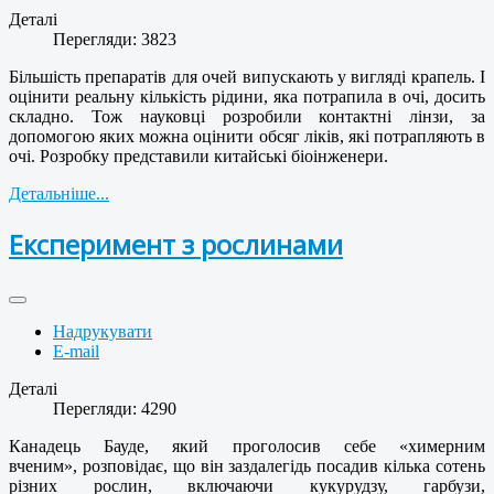
Деталі
Перегляди: 3823
Більшість препаратів для очей випускають у вигляді крапель. І
оцінити реальну кількість рідини, яка потрапила в очі, досить
складно. Тож науковці розробили контактні лінзи, за
допомогою яких можна оцінити обсяг ліків, які потрапляють в
очі. Розробку представили китайські біоінженери.
Детальніше...
Експеримент з рослинами
Надрукувати
E-mail
Деталі
Перегляди: 4290
Канадець Бауде, який проголосив себе «химерним
вченим», розповідає, що він заздалегідь посадив кілька сотень
різних рослин, включаючи кукурудзу, гарбузи,