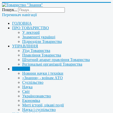
Пошук...
Перемикач навігації
ГОЛОВНА
ПРО ТОВАРИСТВО
У лекторії
Знамениті українці
Підрозділи Товариства
УПРАВЛІННЯ
З'їзд Товариства
Правління Товариства
Штатний апарат правління Товариства
Регіональні організації Товариства
НОВИНИ
Новини науки і техніки
«Знання» - воїнам АТО
Суспільство
Наука
Світ
Українознавство
Економіка
Миті історії, цікаві події
Наука і суспільство