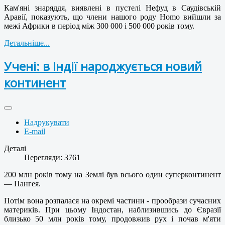
Кам'яні знаряддя, виявлені в пустелі Нефуд в Саудівській
Аравії, показують, що члени нашого роду Homo вийшли за
межі Африки в період між 300 000 і 500 000 років тому.
Детальніше...
Учені: в Індії народжується новий
континент
Надрукувати
E-mail
Деталі
Перегляди: 3761
200 млн років тому на Землі був всього один суперконтинент
— Пангея.
Потім вона розпалася на окремі частини - прообрази сучасних
материків. При цьому Індостан, наблизившись до Євразії
близько 50 млн років тому, продовжив рух і почав м'яти