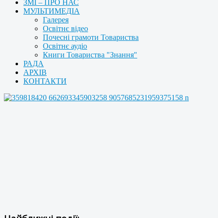
ЗМІ – ПРО НАС
МУЛЬТИМЕДІА
Галерея
Освітнє відео
Почесні грамоти Товариства
Освітнє аудіо
Книги Товариства "Знання"
РАДА
АРХІВ
КОНТАКТИ