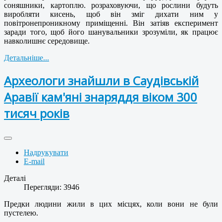
соняшники, картоплю. розраховуючи, що рослини будуть
виробляти кисень, щоб він зміг дихати ним у
повітронепроникному приміщенні. Він затіяв експеримент
заради того, щоб його шанувальники зрозуміли, як працює
навколишнє середовище.
Детальніше...
Археологи знайшли в Саудівській
Аравії кам'яні знаряддя віком 300
тисяч років
Надрукувати
E-mail
Деталі
Перегляди: 3946
Предки людини жили в цих місцях, коли вони не були
пустелею.