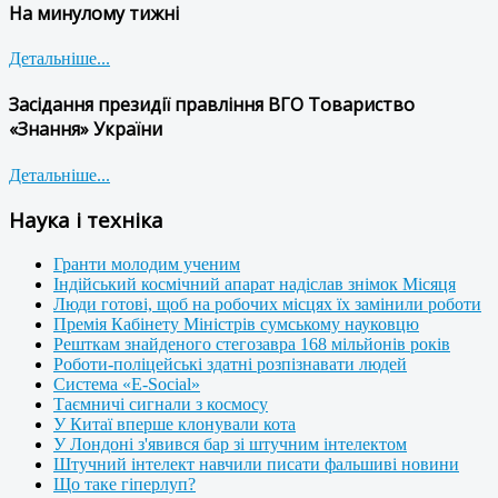
На минулому тижні
Детальніше...
Засідання президії правління ВГО Товариство
«Знання» України
Детальніше...
Наука і техніка
Гранти молодим ученим
Індійський космічний апарат надіслав знімок Місяця
Люди готові, щоб на робочих місцях їх замінили роботи
Премія Кабінету Міністрів сумському науковцю
Решткам знайденого стегозавра 168 мільйонів років
Роботи-поліцейські здатні розпізнавати людей
Система «E-Social»
Таємничі сигнали з космосу
У Китаї вперше клонували кота
У Лондоні з'явився бар зі штучним інтелектом
Штучний інтелект навчили писати фальшиві новини
Що таке гіперлуп?