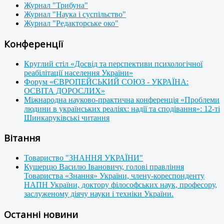
Журнал "Трибуна"
Журнал "Наука і суспільство"
Журнал "Редакторське око"
Конференції
Круглий стіл «Досвід та перспективи психологічної
реабілітації населення України»
Форум «ЄВРОПЕЙСЬКИЙ СОЮЗ - УКРАЇНА:
ОСВІТА ДОРОСЛИХ»
Міжнародна науково-практична конференція «Проблеми
людини в українських реаліях: надії та сподівання»: 12-ті
Шинкаруківські читання
Вітання
Товариство "ЗНАННЯ УКРАЇНИ"
Кушерцю Василю Івановичу, голові правління
Товариства «Знання» України, члену-кореспонденту
НАПН України, доктору філософських наук, професору,
заслуженому діячу науки і техніки України.
Останні новини