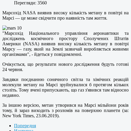
Перегляди: 3560
Марсохід NASA виявив високу кількість метану в повітрі на
Марсі — це може свідчити про наявність там життя.
"Марсохід Національного управління аеронавтики та
досліджень космічного простору Сполучених Штатів
Америки (NASA) виявив високу кількість метану в повітрі
Марсу — газу, який на Землі зазвичай виробляється живими
організмами", - йдеться у повідомленні.
Очікується, що результати нового дослідження будуть готові
24 червня.
Завдяки поєднанню сонячного світла та хімічних реакцій
молекули метану на Марсі зруйнувалися б протягом кількох
століть. Тому вчені припускають, що газ з'явився там відносно
недавно.
За іншою версією, метан утворився на Марсі мільйони років
тому, й зараз виходить з розломів на поверхню планети (за:
New York Times, 23.06.2019).
Попередня
Наступна