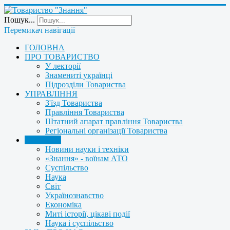
Пошук...
Перемикач навігації
ГОЛОВНА
ПРО ТОВАРИСТВО
У лекторії
Знамениті українці
Підрозділи Товариства
УПРАВЛІННЯ
З'їзд Товариства
Правління Товариства
Штатний апарат правління Товариства
Регіональні організації Товариства
НОВИНИ
Новини науки і техніки
«Знання» - воїнам АТО
Суспільство
Наука
Світ
Українознавство
Економіка
Миті історії, цікаві події
Наука і суспільство