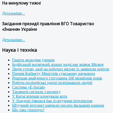
На минулому тижні
Детальніше...
Засідання президії правління ВГО Товариство
«Знання» України
Детальніше...
Наука і техніка
Гранти молодим ученим
Індійський космічний апарат надіслав знімок Місяця
Люди готові, щоб на робочих місцях їх замінили роботи
Премія Кабінету Міністрів сумському науковцю
Решткам знайденого стегозавра 168 мільйонів років
Роботи-поліцейські здатні розпізнавати людей
Система «E-Social»
Таємничі сигнали з космосу
У Китаї вперше клонували кота
У Лондоні з'явився бар зі штучним інтелектом
Штучний інтелект навчили писати фальшиві новини
Що таке гіперлуп?