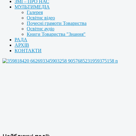
ЗМІ – ПРО НАС
МУЛЬТИМЕДІА
Галерея
Освітнє відео
Почесні грамоти Товариства
Освітнє аудіо
Книги Товариства "Знання"
РАДА
АРХІВ
КОНТАКТИ