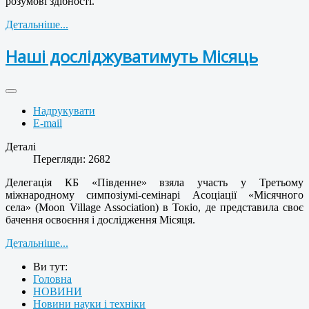
розумові здібності.
Детальніше...
Наші досліджуватимуть Місяць
Надрукувати
E-mail
Деталі
Перегляди: 2682
Делегація КБ «Південне» взяла участь у Третьому
міжнародному симпозіумі-семінарі Асоціації «Місячного
села» (Moon Village Association) в Токіо, де представила своє
бачення освоєння і дослідження Місяця.
Детальніше...
Ви тут:
Головна
НОВИНИ
Новини науки і техніки