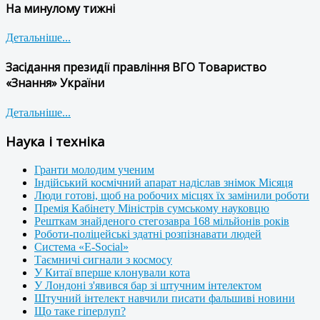
На минулому тижні
Детальніше...
Засідання президії правління ВГО Товариство
«Знання» України
Детальніше...
Наука і техніка
Гранти молодим ученим
Індійський космічний апарат надіслав знімок Місяця
Люди готові, щоб на робочих місцях їх замінили роботи
Премія Кабінету Міністрів сумському науковцю
Решткам знайденого стегозавра 168 мільйонів років
Роботи-поліцейські здатні розпізнавати людей
Система «E-Social»
Таємничі сигнали з космосу
У Китаї вперше клонували кота
У Лондоні з'явився бар зі штучним інтелектом
Штучний інтелект навчили писати фальшиві новини
Що таке гіперлуп?