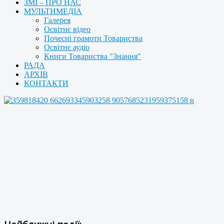
ЗМІ – ПРО НАС
МУЛЬТИМЕДІА
Галерея
Освітнє відео
Почесні грамоти Товариства
Освітнє аудіо
Книги Товариства "Знання"
РАДА
АРХІВ
КОНТАКТИ