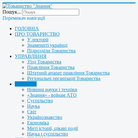
Пошук...
Перемикач навігації
ГОЛОВНА
ПРО ТОВАРИСТВО
У лекторії
Знамениті українці
Підрозділи Товариства
УПРАВЛІННЯ
З'їзд Товариства
Правління Товариства
Штатний апарат правління Товариства
Регіональні організації Товариства
НОВИНИ
Новини науки і техніки
«Знання» - воїнам АТО
Суспільство
Наука
Світ
Українознавство
Економіка
Миті історії, цікаві події
Наука і суспільство