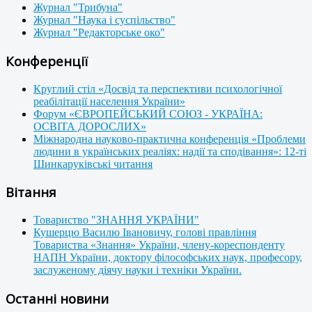
Журнал "Трибуна"
Журнал "Наука і суспільство"
Журнал "Редакторське око"
Конференції
Круглий стіл «Досвід та перспективи психологічної
реабілітації населення України»
Форум «ЄВРОПЕЙСЬКИЙ СОЮЗ - УКРАЇНА:
ОСВІТА ДОРОСЛИХ»
Міжнародна науково-практична конференція «Проблеми
людини в українських реаліях: надії та сподівання»: 12-ті
Шинкаруківські читання
Вітання
Товариство "ЗНАННЯ УКРАЇНИ"
Кушерцю Василю Івановичу, голові правління
Товариства «Знання» України, члену-кореспонденту
НАПН України, доктору філософських наук, професору,
заслуженому діячу науки і техніки України.
Останні новини