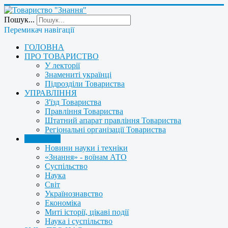
Пошук...
Перемикач навігації
ГОЛОВНА
ПРО ТОВАРИСТВО
У лекторії
Знамениті українці
Підрозділи Товариства
УПРАВЛІННЯ
З'їзд Товариства
Правління Товариства
Штатний апарат правління Товариства
Регіональні організації Товариства
НОВИНИ
Новини науки і техніки
«Знання» - воїнам АТО
Суспільство
Наука
Світ
Українознавство
Економіка
Миті історії, цікаві події
Наука і суспільство