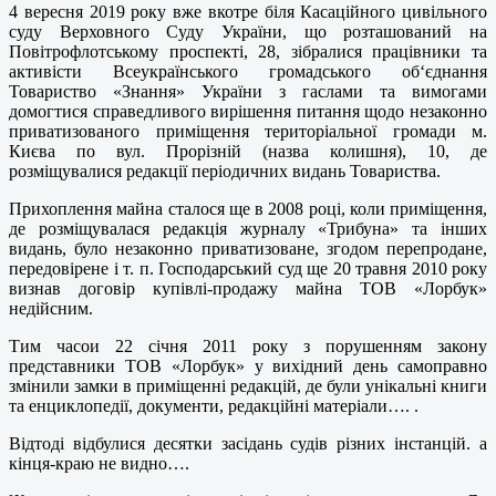
4 вересня 2019 року вже вкотре біля Касаційного цивільного
суду Верховного Суду України, що розташований на
Повітрофлотському проспекті, 28, зібралися працівники та
активісти Всеукраїнського громадського об‘єднання
Товариство «Знання» України з гаслами та вимогами
домогтися справедливого вирішення питання щодо незаконно
приватизованого приміщення територіальної громади м.
Києва по вул. Прорізній (назва колишня), 10, де
розміщувалися редакції періодичних видань Товариства.
Прихоплення майна сталося ще в 2008 році, коли приміщення,
де розміщувалася редакція журналу «Трибуна» та інших
видань, було незаконно приватизоване, згодом перепродане,
передовірене і т. п. Господарський суд ще 20 травня 2010 року
визнав договір купівлі-продажу майна ТОВ «Лорбук»
недійсним.
Тим часои 22 січня 2011 року з порушенням закону
представники ТОВ «Лорбук» у вихідний день самоправно
змінили замки в приміщенні редакцій, де були унікальні книги
та енциклопедії, документи, редакційні матеріали…. .
Відтоді відбулися десятки засідань судів різних інстанцій. а
кінця-краю не видно….