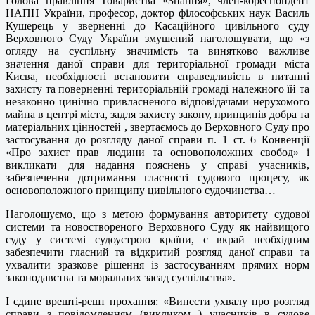
Голова правління Товариства «Знання», член-кореспондент
НАПН України, професор, доктор філософських наук Василь
Кушерець у зверненні до Касаційного цивільного суду
Верховного Суду України змушений наголошувати, що «з
огляду на суспільну значимість та винятково важливе
значення даної справи для територіальної громади міста
Києва, необхідності встановити справедливість в питанні
захисту та поверненні територіальній громаді належного їй та
незаконно цинічно привласненого відповідачами нерухомого
майна в центрі міста, задля захисту закону, принципів добра та
матеріальних цінностей , звертаємось до Верховного Суду про
застосування до розгляду даної справи п. 1 ст. 6 Конвенції
«Про захист прав людини та основоположних свобод» і
викликати для надання пояснень у справі учасників,
забезпечення дотримання гласності судового процесу, як
основоположного принципу цивільного судочинства…
Наголошуємо, що з метою формування авторитету судової
системи та новоствореного Верховного Суду як найвищого
суду у системі судоустрою країни, є вкрай необхідним
забезпечити гласний та відкритий розгляд даної справи та
ухвалити зразкове рішення із застосуванням прямих норм
законодавства та моральних засад суспільства».
І єдине врешті-решт прохання: «Винести ухвалу про розгляд
справи з повідомленням (викликом ) учасників в судове