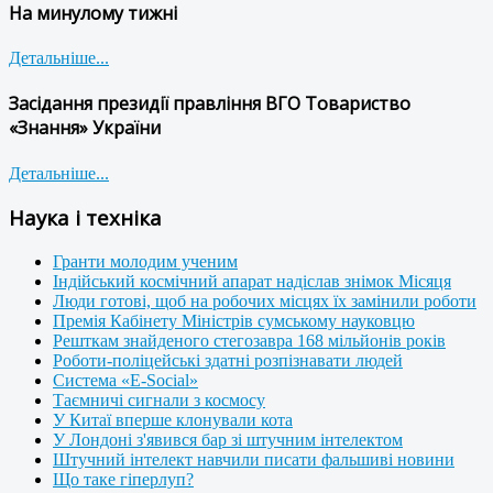
На минулому тижні
Детальніше...
Засідання президії правління ВГО Товариство
«Знання» України
Детальніше...
Наука і техніка
Гранти молодим ученим
Індійський космічний апарат надіслав знімок Місяця
Люди готові, щоб на робочих місцях їх замінили роботи
Премія Кабінету Міністрів сумському науковцю
Решткам знайденого стегозавра 168 мільйонів років
Роботи-поліцейські здатні розпізнавати людей
Система «E-Social»
Таємничі сигнали з космосу
У Китаї вперше клонували кота
У Лондоні з'явився бар зі штучним інтелектом
Штучний інтелект навчили писати фальшиві новини
Що таке гіперлуп?