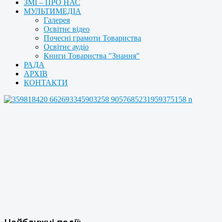
ЗМІ – ПРО НАС
МУЛЬТИМЕДІА
Галерея
Освітнє відео
Почесні грамоти Товариства
Освітнє аудіо
Книги Товариства "Знання"
РАДА
АРХІВ
КОНТАКТИ