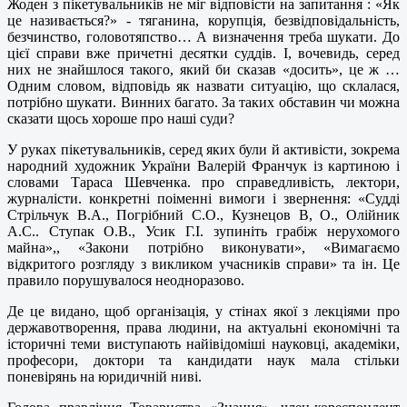
Жоден з пікетувальників не міг відповісти на запитання : «Як
це називається?» - тяганина, корупція, безвідповідальність,
безчинство, головотяпство… А визначення треба шукати. До
цієї справи вже причетні десятки суддів. І, вочевидь, серед
них не знайшлося такого, який би сказав «досить», це ж …
Одним словом, відповідь як назвати ситуацію, що склалася,
потрібно шукати. Винних багато. За таких обставин чи можна
сказати щось хороше про наші суди?
У руках пікетувальників, серед яких були й активісти, зокрема
народний художник України Валерій Франчук із картиною і
словами Тараса Шевченка. про справедливість, лектори,
журналісти. конкретні поіменні вимоги і звернення: «Судді
Стрільчук В.А., Погрібний С.О., Кузнецов В, О., Олійник
А.С.. Ступак О.В., Усик Г.І. зупиніть грабіж нерухомого
майна»,, «Закони потрібно виконувати», «Вимагаємо
відкритого розгляду з викликом учасників справи» та ін. Це
правило порушувалося неодноразово.
Де це видано, щоб організація, у стінах якої з лекціями про
державотворення, права людини, на актуальні економічні та
історичні теми виступають найівідоміші науковці, академіки,
професори, доктори та кандидати наук мала стільки
поневірянь на юридичній ниві.