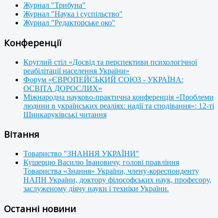
Журнал "Трибуна"
Журнал "Наука і суспільство"
Журнал "Редакторське око"
Конференції
Круглий стіл «Досвід та перспективи психологічної
реабілітації населення України»
Форум «ЄВРОПЕЙСЬКИЙ СОЮЗ - УКРАЇНА:
ОСВІТА ДОРОСЛИХ»
Міжнародна науково-практична конференція «Проблеми
людини в українських реаліях: надії та сподівання»: 12-ті
Шинкаруківські читання
Вітання
Товариство "ЗНАННЯ УКРАЇНИ"
Кушерцю Василю Івановичу, голові правління
Товариства «Знання» України, члену-кореспонденту
НАПН України, доктору філософських наук, професору,
заслуженому діячу науки і техніки України.
Останні новини