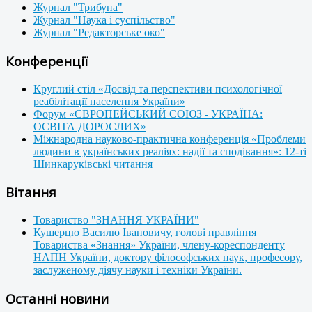
Журнал "Трибуна"
Журнал "Наука і суспільство"
Журнал "Редакторське око"
Конференції
Круглий стіл «Досвід та перспективи психологічної
реабілітації населення України»
Форум «ЄВРОПЕЙСЬКИЙ СОЮЗ - УКРАЇНА:
ОСВІТА ДОРОСЛИХ»
Міжнародна науково-практична конференція «Проблеми
людини в українських реаліях: надії та сподівання»: 12-ті
Шинкаруківські читання
Вітання
Товариство "ЗНАННЯ УКРАЇНИ"
Кушерцю Василю Івановичу, голові правління
Товариства «Знання» України, члену-кореспонденту
НАПН України, доктору філософських наук, професору,
заслуженому діячу науки і техніки України.
Останні новини