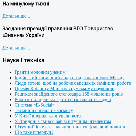
На минулому тижні
Детальніше...
Засідання президії правління ВГО Товариство
«Знання» України
Детальніше...
Наука і техніка
Гранти молодим ученим
Індійський космічний апарат надіслав знімок Місяця
Люди готові, щоб на робочих місцях їх замінили роботи
Премія Кабінету Міністрів сумському науковцю
Решткам знайденого стегозавра 168 мільйонів років
Роботи-поліцейські здатні розпізнавати людей
Система «E-Social»
Таємничі сигнали з космосу
У Китаї вперше клонували кота
У Лондоні з'явився бар зі штучним інтелектом
Штучний інтелект навчили писати фальшиві новини
Що таке гіперлуп?