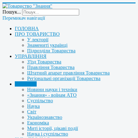
Пошук...
Перемикач навігації
ГОЛОВНА
ПРО ТОВАРИСТВО
У лекторії
Знамениті українці
Підрозділи Товариства
УПРАВЛІННЯ
З'їзд Товариства
Правління Товариства
Штатний апарат правління Товариства
Регіональні організації Товариства
НОВИНИ
Новини науки і техніки
«Знання» - воїнам АТО
Суспільство
Наука
Світ
Українознавство
Економіка
Миті історії, цікаві події
Наука і суспільство