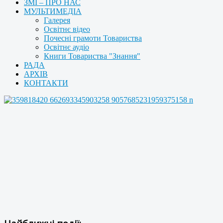
ЗМІ – ПРО НАС
МУЛЬТИМЕДІА
Галерея
Освітнє відео
Почесні грамоти Товариства
Освітнє аудіо
Книги Товариства "Знання"
РАДА
АРХІВ
КОНТАКТИ