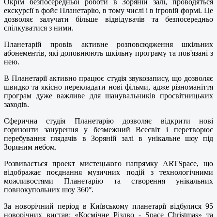
Окрім безпосередньої роботи в Зоряній залі, проводяться
екскурсії в фойє Планетарію, в тому числі і в ігровій формі. Це
дозволяє залучати більше відвідувачів та безпосередньо
спілкуватися з ними.
Планетарій провів активне розповсюдження шкільних
абонементів, які доповнюють шкільну програму та пов'язані з
нею.
В Планетарії активно працює студія звукозапису, що дозволяє
швидко та якісно перекладати нові фільми, адже різноманіття
програм дуже важливе для шанувальників просвітницьких
заходів.
Сферична студія Планетарію дозволяє відкрити нові
горизонти занурення у безмежний Всесвіт і перетворює
перебування глядачів в Зоряній залі в унікальне шоу під
Зоряним небом.
Розвивається проект мистецького напрямку ARTSpace, що
відображає поєднання музичних подій з технологічними
можливостями Планетарію та створення унікальних
повнокупольних шоу 360°.
За новорічний період в Київському планетарії відбулися 95
новорічних вистав: «Космічне Різдво - Space Christmas» та