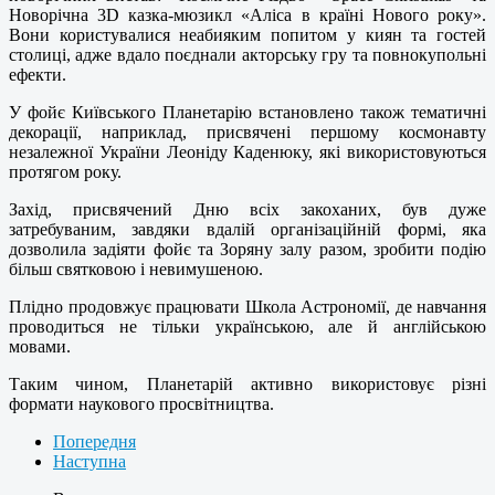
Новорічна 3D казка-мюзикл «Аліса в країні Нового року».
Вони користувалися неабияким попитом у киян та гостей
столиці, адже вдало поєднали акторську гру та повнокупольні
ефекти.
У фойє Київського Планетарію встановлено також тематичні
декорації, наприклад, присвячені першому космонавту
незалежної України Леоніду Каденюку, які використовуються
протягом року.
Захід, присвячений Дню всіх закоханих, був дуже
затребуваним, завдяки вдалій організаційній формі, яка
дозволила задіяти фойє та Зоряну залу разом, зробити подію
більш святковою і невимушеною.
Плідно продовжує працювати Школа Астрономії, де навчання
проводиться не тільки українською, але й англійською
мовами.
Таким чином, Планетарій активно використовує різні
формати наукового просвітництва.
Попередня
Наступна