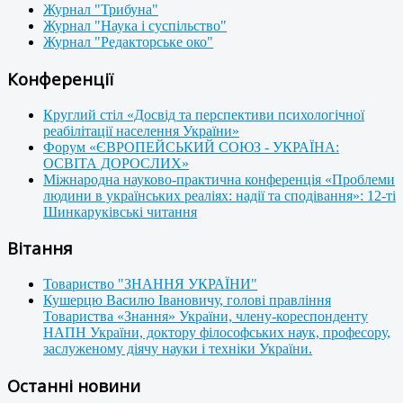
Журнал "Трибуна"
Журнал "Наука і суспільство"
Журнал "Редакторське око"
Конференції
Круглий стіл «Досвід та перспективи психологічної
реабілітації населення України»
Форум «ЄВРОПЕЙСЬКИЙ СОЮЗ - УКРАЇНА:
ОСВІТА ДОРОСЛИХ»
Міжнародна науково-практична конференція «Проблеми
людини в українських реаліях: надії та сподівання»: 12-ті
Шинкаруківські читання
Вітання
Товариство "ЗНАННЯ УКРАЇНИ"
Кушерцю Василю Івановичу, голові правління
Товариства «Знання» України, члену-кореспонденту
НАПН України, доктору філософських наук, професору,
заслуженому діячу науки і техніки України.
Останні новини