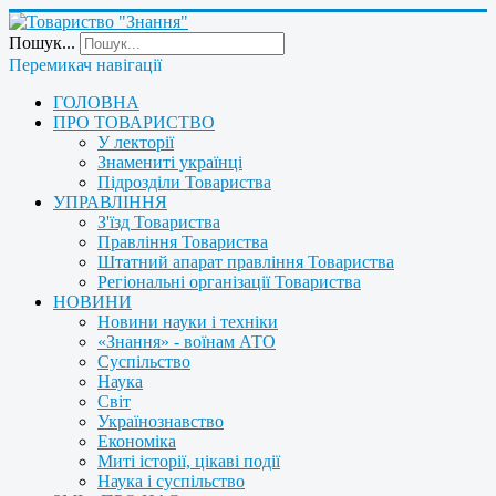
Пошук...
Перемикач навігації
ГОЛОВНА
ПРО ТОВАРИСТВО
У лекторії
Знамениті українці
Підрозділи Товариства
УПРАВЛІННЯ
З'їзд Товариства
Правління Товариства
Штатний апарат правління Товариства
Регіональні організації Товариства
НОВИНИ
Новини науки і техніки
«Знання» - воїнам АТО
Суспільство
Наука
Світ
Українознавство
Економіка
Миті історії, цікаві події
Наука і суспільство