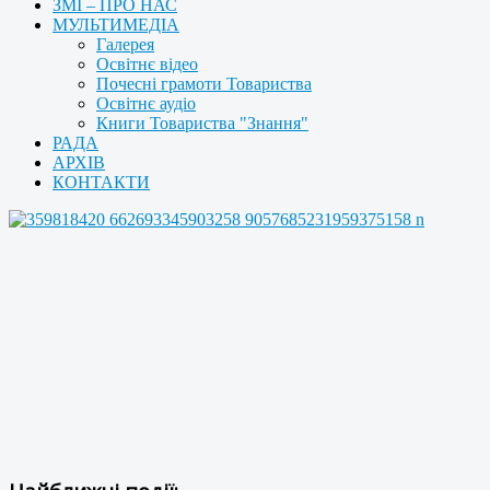
ЗМІ – ПРО НАС
МУЛЬТИМЕДІА
Галерея
Освітнє відео
Почесні грамоти Товариства
Освітнє аудіо
Книги Товариства "Знання"
РАДА
АРХІВ
КОНТАКТИ