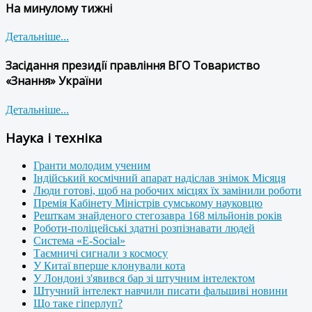
На минулому тижні
Детальніше...
Засідання президії правління ВГО Товариство
«Знання» України
Детальніше...
Наука і техніка
Гранти молодим ученим
Індійський космічний апарат надіслав знімок Місяця
Люди готові, щоб на робочих місцях їх замінили роботи
Премія Кабінету Міністрів сумському науковцю
Решткам знайденого стегозавра 168 мільйонів років
Роботи-поліцейські здатні розпізнавати людей
Система «E-Social»
Таємничі сигнали з космосу
У Китаї вперше клонували кота
У Лондоні з'явився бар зі штучним інтелектом
Штучний інтелект навчили писати фальшиві новини
Що таке гіперлуп?