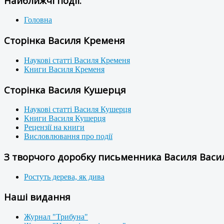
Найближчі події:
Головна
Сторінка Василя Кременя
Наукові статті Василя Кременя
Книги Василя Кременя
Сторінка Василя Кушерця
Наукові статті Василя Кушерця
Книги Василя Кушерця
Рецензії на книги
Висловлювання про події
З творчого доробку письменника Василя Васил
Ростуть дерева, як дива
Наші видання
Журнал "Трибуна"