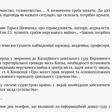
безчинство, головотяпство… А визначення треба шукати. До цієї
, відповідь як назвати ситуацію, що склалася, потрібно шукати.
ами Тараса Шевченка. про справедливість, лектори, журналісти.
сик Г.І. зупиніть грабіж нерухомого майна»,, «Закони потрібно
ні теми виступають найівідоміші науковці, академіки, професори,
рець у зверненні до Касаційного цивільного суду Верховного
 територіальної громади міста Києва, необхідності встановити
ідачами нерухомого майна в центрі міста, задля захисту закону,
 1 ст. 6 Конвенції «Про захист прав людини та основоположних
воположного принципу цивільного судочинства…
 системі судоустрою країни, є вкрай необхідним забезпечити
их засад суспільства».
..
довж дня телефон, що вказаний на інформаційній дошці суду з