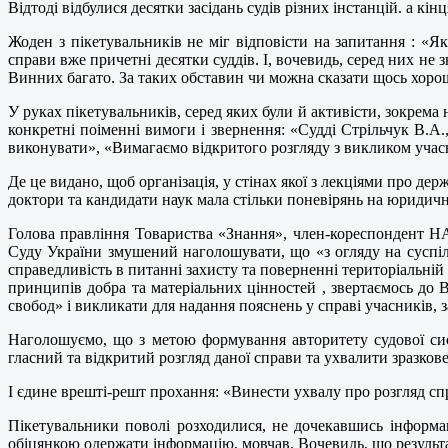
Відтоді відбулися десятки засідань судів різних інстанцій. а кі
Жоден з пікетувальників не міг відповісти на запитання : «Як
справи вже причетні десятки суддів. І, вочевидь, серед них не
Винних багато. За таких обставин чи можна сказати щось хоро
У руках пікетувальників, серед яких були й активісти, зокрем
конкретні поіменні вимоги і звернення: «Судді Стрільчук В.А.
виконувати», «Вимагаємо відкритого розгляду з викликом учас
Де це видано, щоб організація, у стінах якої з лекціями про де
доктори та кандидати наук мала стільки поневірянь на юридичн
Голова правління Товариства «Знання», член-кореспондент Н
Суду України змушений наголошувати, що «з огляду на суспіль
справедливість в питанні захисту та поверненні територіальній
принципів добра та матеріальних цінностей , звертаємось до 
свобод» і викликати для надання пояснень у справі учасників
Наголошуємо, що з метою формування авторитету судової сис
гласний та відкритий розгляд даної справи та ухвалити зразков
І єдине врешті-решт прохання: «Винести ухвалу про розгляд спр
Пікетувальники поволі розходилися, не дочекавшись інформац
обіцянкою одержати інформацію, мовчав. Вочевидь, що результа