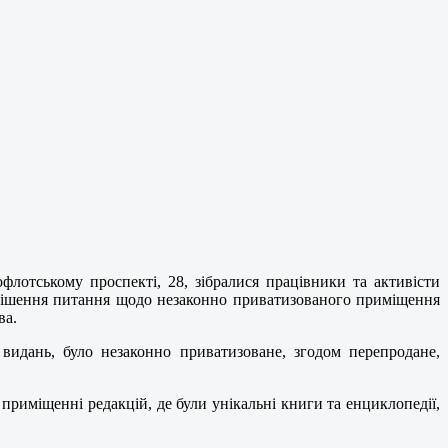
лотському проспекті, 28, зібралися працівники та активісти
ирішення питання щодо незаконно приватизованого приміщення
ва.
идань, було незаконно приватизоване, згодом перепродане,
риміщенні редакцій, де були унікальні книги та енциклопедії,