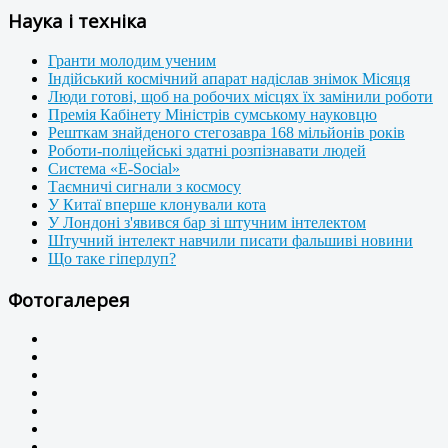
Наука і техніка
Гранти молодим ученим
Індійський космічний апарат надіслав знімок Місяця
Люди готові, щоб на робочих місцях їх замінили роботи
Премія Кабінету Міністрів сумському науковцю
Решткам знайденого стегозавра 168 мільйонів років
Роботи-поліцейські здатні розпізнавати людей
Система «E-Social»
Таємничі сигнали з космосу
У Китаї вперше клонували кота
У Лондоні з'явився бар зі штучним інтелектом
Штучний інтелект навчили писати фальшиві новини
Що таке гіперлуп?
Фотогалерея