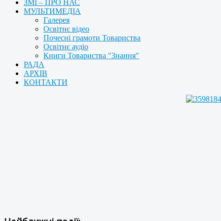
ЗМІ – ПРО НАС
МУЛЬТИМЕДІА
Галерея
Освітнє відео
Почесні грамоти Товариства
Освітнє аудіо
Книги Товариства "Знання"
РАДА
АРХІВ
КОНТАКТИ