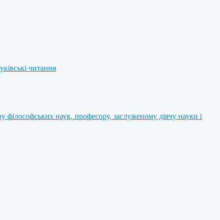
уківські читання
 філософських наук, професору, заслуженому діячу науки і