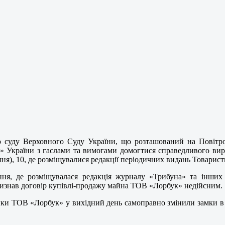
о суду Верховного Суду України, що розташований на Повітроф
я» України з гаслами та вимогами домогтися справедливого в
шня), 10, де розміщувалися редакції періодичних видань Товарист
ня, де розміщувалася редакція журналу «Трибуна» та інших в
у визнав договір купівлі-продажу майна ТОВ «Лорбук» недійсним.
ки ТОВ «Лорбук» у вихідний день самоправно змінили замки в п