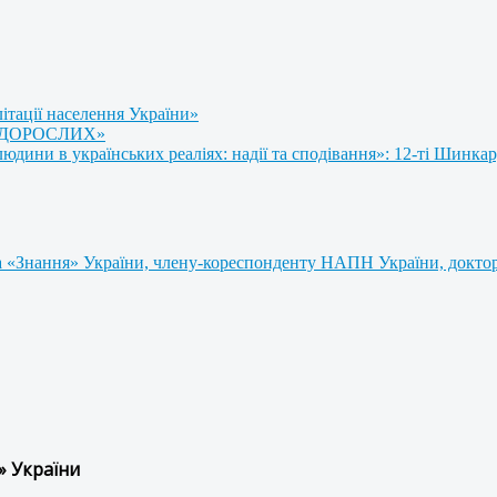
літації населення України»
 ДОРОСЛИХ»
ини в українських реаліях: надії та сподівання»: 12-ті Шинкар
 «Знання» України, члену-кореспонденту НАПН України, доктору
» України