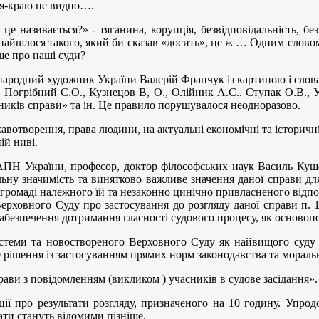
нця-краю не видно….
 це називається?» - тяганина, корупція, безвідповідальність, 
 знайшлося такого, який би сказав «досить», це ж … Одним словом
ше про наші суди?
а народний художник України Валерій Франчук із картиною і слов
, Погрібний С.О., Кузнецов В, О., Олійник А.С.. Ступак О.В., У
ників справи» та ін. Це правило порушувалося неодноразово.
ржавотворення, права людини, на актуальні економічні та історич
ій ниві.
АПН України, професор, доктор філософських наук Василь Куше
ну значимість та винятково важливе значення даної справи для
 громаді належного їй та незаконно цинічно привласненого відпов
Верховного Суду про застосування до розгляду даної справи п.
, забезпечення дотримання гласності судового процесу, як осно
теми та новоствореного Верховного Суду як найвищого суду у
е рішення із застосуванням прямих норм законодавства та моральн
ави з повідомленням (викликом ) учасників в судове засідання». 
ії про результати розгляду, призначеного на 10 годину. Упро
ти стануть відомими пізніше.