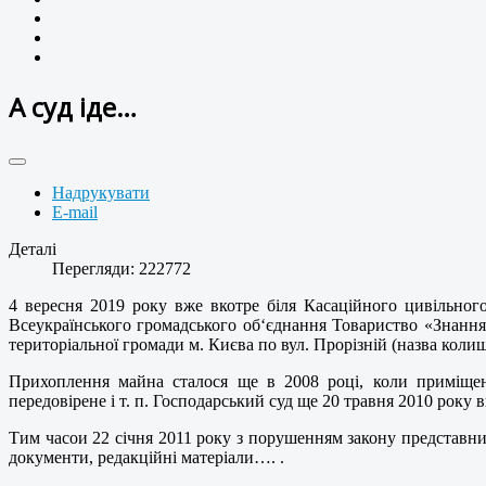
А суд іде…
Надрукувати
E-mail
Деталі
Перегляди: 222772
4 вересня 2019 року вже вкотре біля Касаційного цивільног
Всеукраїнського громадського об‘єднання Товариство «Знанн
територіальної громади м. Києва по вул. Прорізній (назва коли
Прихоплення майна сталося ще в 2008 році, коли приміщен
передовірене і т. п. Господарський суд ще 20 травня 2010 рок
Тим часои 22 січня 2011 року з порушенням закону представни
документи, редакційні матеріали…. .