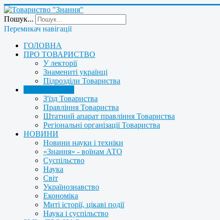
Пошук...
Перемикач навігації
ГОЛОВНА
ПРО ТОВАРИСТВО
У лекторії
Знамениті українці
Підрозділи Товариства
УПРАВЛІННЯ
З'їзд Товариства
Правління Товариства
Штатний апарат правління Товариства
Регіональні організації Товариства
НОВИНИ
Новини науки і техніки
«Знання» - воїнам АТО
Суспільство
Наука
Світ
Українознавство
Економіка
Миті історії, цікаві події
Наука і суспільство