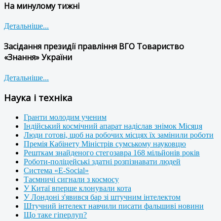
На минулому тижні
Детальніше...
Засідання президії правління ВГО Товариство
«Знання» України
Детальніше...
Наука і техніка
Гранти молодим ученим
Індійський космічний апарат надіслав знімок Місяця
Люди готові, щоб на робочих місцях їх замінили роботи
Премія Кабінету Міністрів сумському науковцю
Решткам знайденого стегозавра 168 мільйонів років
Роботи-поліцейські здатні розпізнавати людей
Система «E-Social»
Таємничі сигнали з космосу
У Китаї вперше клонували кота
У Лондоні з'явився бар зі штучним інтелектом
Штучний інтелект навчили писати фальшиві новини
Що таке гіперлуп?