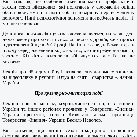
Він зазначав, що особливе значення мають профілактичні
заходи серед військових, які полягають у своєчасній оцінці
обстановки, умінні надати собі й товаришу першу медичну
допомогу. Нині психологічної допомоги потребують навіть ті,
хто ще не воював.
Допомога психологів щоразу вдосконалюється, на жаль, досі
немає закону про захист психологічного здоров’я, хоча проєкт
підготовлений ще в 2017 році. Навіть не серед військових, а в
цілому серед населення відсоток тих, хто потребує допомоги,
зростає. Кількість психологів збільшується, але їх ще не
вистачає.
Лекція про гібридну війну і психологічну допомогу записана
на відеоплівку в рубриці Ютуб на сайті Товариства «Знання»
України.
Про культурно-мистецькі події
Лекцію про знакові культурно-мистецькі події в столиці
України та інших регіонах прочитав у Товаристві «Знання»
України професор, голова Київської міської організації
Товариства «Знання» України Василь Неволов.
Він зазначив, що літній сезон традиційно заповнений
фестивалями, ярмарками і концертами, кількість яких і якість