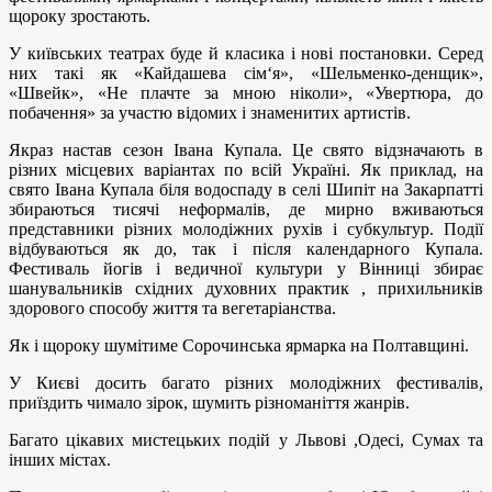
щороку зростають.
У київських театрах буде й класика і нові постановки. Серед
них такі як «Кайдашева сім‘я», «Шельменко-денщик»,
«Швейк», «Не плачте за мною ніколи», «Увертюра, до
побачення» за участю відомих і знаменитих артистів.
Якраз настав сезон Івана Купала. Це свято відзначають в
різних місцевих варіантах по всій Україні. Як приклад, на
свято Івана Купала біля водоспаду в селі Шипіт на Закарпатті
збираються тисячі неформалів, де мирно вживаються
представники різних молодіжних рухів і субкультур. Події
відбуваються як до, так і після календарного Купала.
Фестиваль йогів і ведичної культури у Вінниці збирає
шанувальників східних духовних практик , прихильників
здорового способу життя та вегетаріанства.
Як і щороку шумітиме Сорочинська ярмарка на Полтавщині.
У Києві досить багато різних молодіжних фестивалів,
приїздить чимало зірок, шумить різноманіття жанрів.
Багато цікавих мистецьких подій у Львові ,Одесі, Сумах та
інших містах.