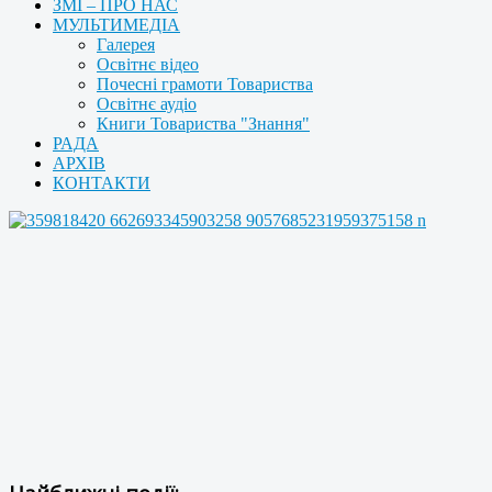
ЗМІ – ПРО НАС
МУЛЬТИМЕДІА
Галерея
Освітнє відео
Почесні грамоти Товариства
Освітнє аудіо
Книги Товариства "Знання"
РАДА
АРХІВ
КОНТАКТИ