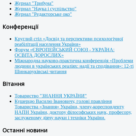
Журнал "Трибуна"
Журнал "Наука і суспільство"
Журнал "Редакторське око"
Конференції
Круглий стіл «Досвід та перспективи психологічної
реабілітації населення України»
Форум «ЄВРОПЕЙСЬКИЙ СОЮЗ - УКРАЇНА:
ОСВІТА ДОРОСЛИХ»
Міжнародна науково-практична конференція «Проблеми
людини в українських реаліях: надії та сподівання»: 12-ті
Шинкаруківські читання
Вітання
Товариство "ЗНАННЯ УКРАЇНИ"
Кушерцю Василю Івановичу, голові правління
Товариства «Знання» України, члену-кореспонденту
НАПН України, доктору філософських наук, професору,
заслуженому діячу науки і техніки України.
Останні новини