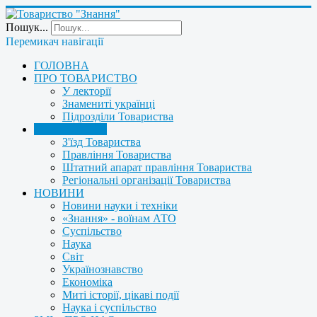
Пошук...
Перемикач навігації
ГОЛОВНА
ПРО ТОВАРИСТВО
У лекторії
Знамениті українці
Підрозділи Товариства
УПРАВЛІННЯ
З'їзд Товариства
Правління Товариства
Штатний апарат правління Товариства
Регіональні організації Товариства
НОВИНИ
Новини науки і техніки
«Знання» - воїнам АТО
Суспільство
Наука
Світ
Українознавство
Економіка
Миті історії, цікаві події
Наука і суспільство