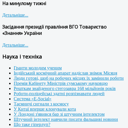
На минулому тижні
Детальніше...
Засідання президії правління ВГО Товариство
«Знання» України
Детальніше...
Наука і техніка
Гранти молодим ученим
Індійський космічний апарат надіслав знімок Місяця
Люди готові, щоб на робочих місцях їх замінили роботи
Премія Кабінету Міністрів сумському науковцю
Решткам знайденого стегозавра 168 мільйонів років
Роботи-поліцейські здатні розпізнавати людей
Система «E-Social»
Таємничі сигнали з космосу
У Китаї вперше клонували кота
У Лондоні з'явився бар зі штучним інтелектом
Штучний інтелект навчили писати фальшиві новини
Що таке гіперлуп?