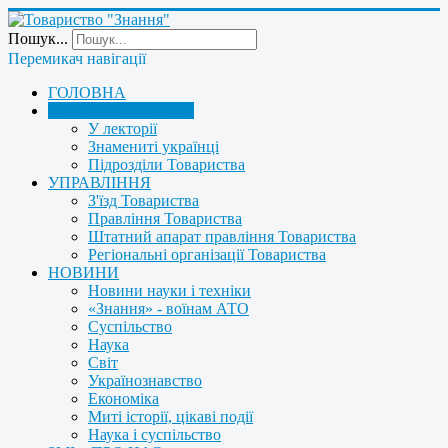
Пошук...
Перемикач навігації
ГОЛОВНА
ПРО ТОВАРИСТВО
У лекторії
Знамениті українці
Підрозділи Товариства
УПРАВЛІННЯ
З'їзд Товариства
Правління Товариства
Штатний апарат правління Товариства
Регіональні організації Товариства
НОВИНИ
Новини науки і техніки
«Знання» - воїнам АТО
Суспільство
Наука
Світ
Українознавство
Економіка
Миті історії, цікаві події
Наука і суспільство