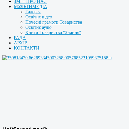
ЗМІ – ПРО НАС
МУЛЬТИМЕДІА
Галерея
Освітнє відео
Почесні грамоти Товариства
Освітнє аудіо
Книги Товариства "Знання"
РАДА
АРХІВ
КОНТАКТИ