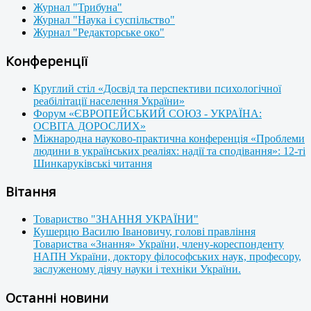
Журнал "Трибуна"
Журнал "Наука і суспільство"
Журнал "Редакторське око"
Конференції
Круглий стіл «Досвід та перспективи психологічної
реабілітації населення України»
Форум «ЄВРОПЕЙСЬКИЙ СОЮЗ - УКРАЇНА:
ОСВІТА ДОРОСЛИХ»
Міжнародна науково-практична конференція «Проблеми
людини в українських реаліях: надії та сподівання»: 12-ті
Шинкаруківські читання
Вітання
Товариство "ЗНАННЯ УКРАЇНИ"
Кушерцю Василю Івановичу, голові правління
Товариства «Знання» України, члену-кореспонденту
НАПН України, доктору філософських наук, професору,
заслуженому діячу науки і техніки України.
Останні новини