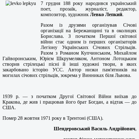
7 грудня 188 року народився український
поет, прозаїк, журналіст, редактор,
композитор, художник
Левко Лепкий
.
Разом із друзями організував Січові
організації на Бережанщині та в околицях
Борислава. З початком Першої світової
війни стає одним із перших організаторів
Легіону Українських Січових Стрільців.
Разом з Романом Купчинським, Михайлом
Гайворонським, Юрієм Шкрумеляком, Антоном Лотоцьким
створив стрілецькі пісні й інші художні твори, в яких
закарбовано історію УСС. Автор низки пам'ятників на
могилах січових стрільців, зокрема у Винниках біля Львова.
1939 р. — з початком Другої Світової Війни виїхав до
Кракова, де жив і працював його брат Богдан, а відтак — до
США.
Помер 28 жовтня 1971 року в Трентоні (США).
Шендеровський Василь Андрійович
,