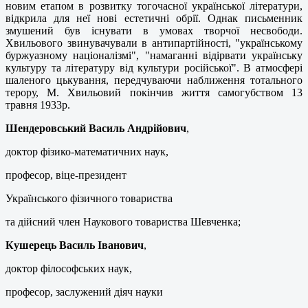
новим етапом в розвитку тогочасної української літератури,
відкрила для неї нові естетичні обрії. Однак письменник
змушений був існувати в умовах творчої несвободи.
Хвильового звинувачували в антипартійності, "українському
буржуазному націоналізмі", "намаганні відірвати українську
культуру та літературу від культури російської". В атмосфері
шаленого цькування, передчуваючи наближення тотального
терору, М. Хвильовий покінчив життя самогубством 13
травня 1933p.
Шендеровський Василь Андрійович
,
доктор фізико-математичних наук,
професор, віце-президент
Українського фізичного товариства
та дійсний член Наукового товариства Шевченка;
Кушерець Василь Іванович
,
доктор філософських наук,
професор, заслужений діяч науки