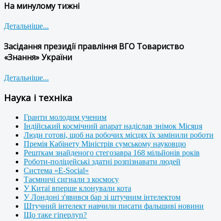
На минулому тижні
Детальніше...
Засідання президії правління ВГО Товариство
«Знання» України
Детальніше...
Наука і техніка
Гранти молодим ученим
Індійський космічний апарат надіслав знімок Місяця
Люди готові, щоб на робочих місцях їх замінили роботи
Премія Кабінету Міністрів сумському науковцю
Решткам знайденого стегозавра 168 мільйонів років
Роботи-поліцейські здатні розпізнавати людей
Система «E-Social»
Таємничі сигнали з космосу
У Китаї вперше клонували кота
У Лондоні з'явився бар зі штучним інтелектом
Штучний інтелект навчили писати фальшиві новини
Що таке гіперлуп?