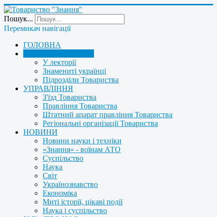
Пошук...
Перемикач навігації
ГОЛОВНА
ПРО ТОВАРИСТВО
У лекторії
Знамениті українці
Підрозділи Товариства
УПРАВЛІННЯ
З'їзд Товариства
Правління Товариства
Штатний апарат правління Товариства
Регіональні організації Товариства
НОВИНИ
Новини науки і техніки
«Знання» - воїнам АТО
Суспільство
Наука
Світ
Українознавство
Економіка
Миті історії, цікаві події
Наука і суспільство