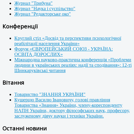
Журнал "Трибуна"
Журнал "Наука і суспільство"
Журнал "Редакторське око"
Конференції
Круглий стіл «Досвід та перспективи психологічної
реабілітації населення України»
Форум «ЄВРОПЕЙСЬКИЙ СОЮЗ - УКРАЇНА:
ОСВІТА ДОРОСЛИХ»
Міжнародна науково-практична конференція «Проблеми
людини в українських реаліях: надії та сподівання»: 12-ті
Шинкаруківські читання
Вітання
Товариство "ЗНАННЯ УКРАЇНИ"
Кушерцю Василю Івановичу, голові правління
Товариства «Знання» України, члену-кореспонденту
НАПН України, доктору філософських наук, професору,
заслуженому діячу науки і техніки України.
Останні новини