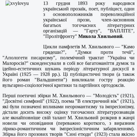
13 грудня 1893 року народився
український прозаїк, поет, публіцист, один
з основоположників пореволюційної
української прози, член-засновник
багатьох тогочасних літературних
організацій — "Гарту", "ВАПЛІТЕ",
"Пролітфронту"
Микола Хвильовий
.
Цикли памфлетів М. Хвильового — "Камо
грядеши?", "Думки проти течії",
"Апологети писаризму", полемічний трактат "Україна чи
Малоросія?" сконденсували в собі все багатоманіття думок та
ідейно-естетичних шукань періоду літературної дискусії в
Україні (1925 — 1928 pp.). Ці публіцистичні твори (а також
його роман "Вальдшнепи") викликали гостру реакцію
вульгарно-соціологічної критики та партійних ортодоксів.
Перші поетичні збірки М. Хвильового — "Молодість" (1921),
"Досвітні симфонії" (1922), поема "В електричний вік" (1921),
які були позначені впливами неоромантизму та імпресіонізму,
дістали досить високу оцінку тогочасних літературознавців
але якнайповніше свій талант М. Хвильовий розкрив в жанрі
новели чи оповідання (переважно короткого, з виразним
лірико-романтичним чи імпресіоністичним забарвленням).
Збірка його прозових творів "Сині етюди" (1923) стала якісно