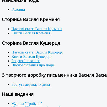
Найближчі події:
Головна
Сторінка Василя Кременя
Наукові статті Василя Кременя
Книги Василя Кременя
Сторінка Василя Кушерця
Наукові статті Василя Кушерця
Книги Василя Кушерця
Рецензії на книги
Висловлювання про події
З творчого доробку письменника Василя Васил
Ростуть дерева, як дива
Наші видання
Журнал "Трибуна"