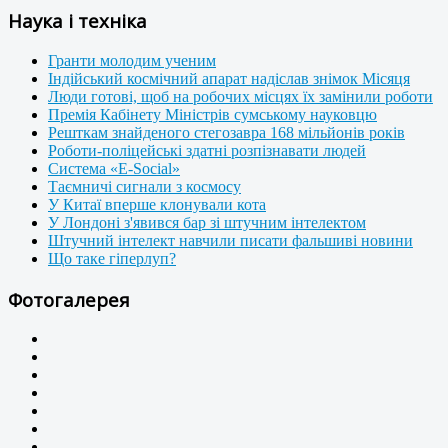
Наука і техніка
Гранти молодим ученим
Індійський космічний апарат надіслав знімок Місяця
Люди готові, щоб на робочих місцях їх замінили роботи
Премія Кабінету Міністрів сумському науковцю
Решткам знайденого стегозавра 168 мільйонів років
Роботи-поліцейські здатні розпізнавати людей
Система «E-Social»
Таємничі сигнали з космосу
У Китаї вперше клонували кота
У Лондоні з'явився бар зі штучним інтелектом
Штучний інтелект навчили писати фальшиві новини
Що таке гіперлуп?
Фотогалерея