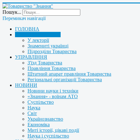
Пошук...
Перемикач навігації
ГОЛОВНА
ПРО ТОВАРИСТВО
У лекторії
Знамениті українці
Підрозділи Товариства
УПРАВЛІННЯ
З'їзд Товариства
Правління Товариства
Штатний апарат правління Товариства
Регіональні організації Товариства
НОВИНИ
Новини науки і техніки
«Знання» - воїнам АТО
Суспільство
Наука
Світ
Українознавство
Економіка
Миті історії, цікаві події
Наука і суспільство