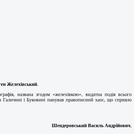
ген Желехівський
.
рафія, названа згодом «желехівкою», видатна подія всього
в Галичині і Буковині панував правописний хаос, що сприяло
Шендеровський Василь Андрійович
,