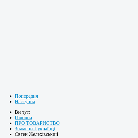
Попередня
Наступна
Ви тут:
Головна
ПРО ТОВАРИСТВО
Знамениті українці
Євген Желехівський