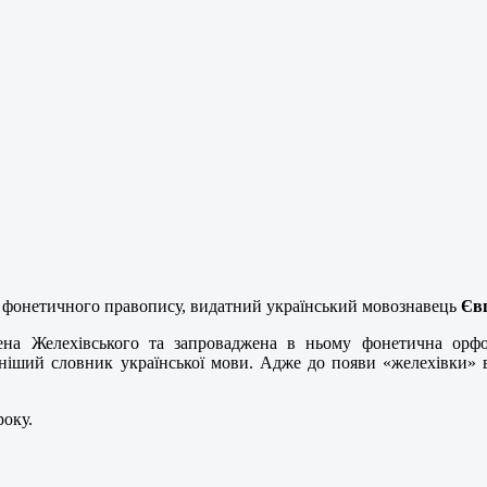
ь фонетичного правопису, видатний український мовознавець
Єв
на Желехівського та запроваджена в ньому фонетична орфог
ніший словник української мови. Адже до появи «желехівки» 
року.