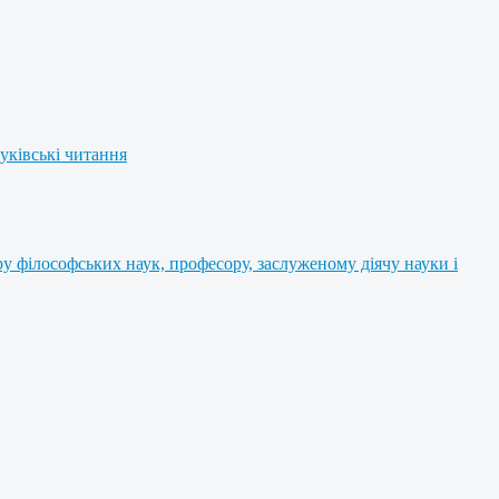
уківські читання
 філософських наук, професору, заслуженому діячу науки і