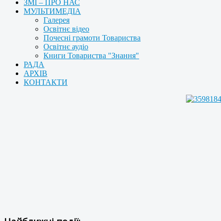
ЗМІ – ПРО НАС
МУЛЬТИМЕДІА
Галерея
Освітнє відео
Почесні грамоти Товариства
Освітнє аудіо
Книги Товариства "Знання"
РАДА
АРХІВ
КОНТАКТИ