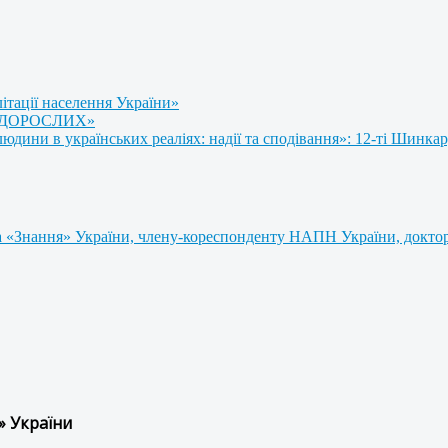
літації населення України»
 ДОРОСЛИХ»
ини в українських реаліях: надії та сподівання»: 12-ті Шинкар
 «Знання» України, члену-кореспонденту НАПН України, доктору
» України