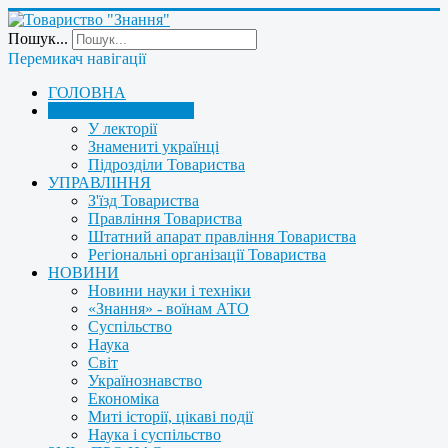
Пошук...
Перемикач навігації
ГОЛОВНА
ПРО ТОВАРИСТВО
У лекторії
Знамениті українці
Підрозділи Товариства
УПРАВЛІННЯ
З'їзд Товариства
Правління Товариства
Штатний апарат правління Товариства
Регіональні організації Товариства
НОВИНИ
Новини науки і техніки
«Знання» - воїнам АТО
Суспільство
Наука
Світ
Українознавство
Економіка
Миті історії, цікаві події
Наука і суспільство