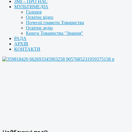
ЗМІ – ПРО НАС
МУЛЬТИМЕДІА
Галерея
Освітнє відео
Почесні грамоти Товариства
Освітнє аудіо
Книги Товариства "Знання"
РАДА
АРХІВ
КОНТАКТИ