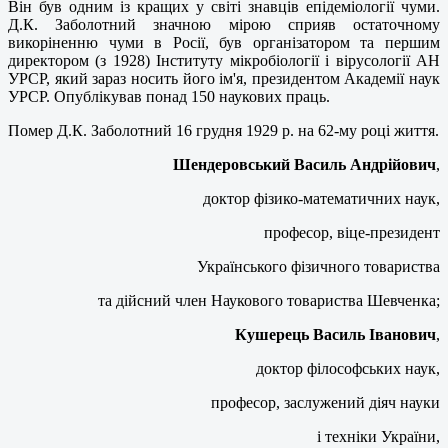
Він був одним із кращих у світі знавців епідеміології чуми.
Д.К. Заболотний значною мірою сприяв остаточному
викоріненню чуми в Росії, був організатором та першим
директором (з 1928) Інституту мікробіології і вірусології АН
УРСР, який зараз носить його ім'я, президентом Академії наук
УРСР. Опублікував понад 150 наукових праць.
Помер Д.К. Заболотний 16 грудня 1929 р. на 62-му році життя.
Шендеровський Василь Андрійович
,
доктор фізико-математичних наук,
професор, віце-президент
Українського фізичного товариства
та дійсний член Наукового товариства Шевченка;
Кушерець Василь Іванович
,
доктор філософських наук,
професор, заслужений діяч науки
і техніки України,