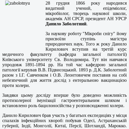
28 грудня 1866 року народився
видатний учений, епідеміолог,
мікробіолог, творець наукової школи,
академік АН СРСР, президент АН УРСР
Данило Заболотний
.
За наукову роботу "Мікроби снігу" йому
присвоїли ступінь магістра
природничих наук. Того ж року Данило
Кирилович вступив на третій курс
медичного факультету (кафедра загальної патології)
Київського університету Св. Володимира. Тут він навчався
упродовж 1891-1894 pp. На той час кафедрою загальної
патології керував В.В. Підвисоцький. 1893 р. Д.К. Заболотний
разом з І.Г. Савченком і О.В. Леонтовичем поставив на собі
небезпечний для життя дослід з ентеральною вакцинацією
проти холери.
Завдяки цьому досліду вперше було доведено можливість
протихолерної імунізації гастроентеральним шляхом і
встановлено роль бацилоносійства у розповсюдженні холери.
Данило Кирилович брав участь у багатьох експедиціях у місця
спалахів інфекційних хвороб: побував Одесі, Астраханській
губернії, Індії, Монголії, Китаї, Персії, Шотландії, Марокко.