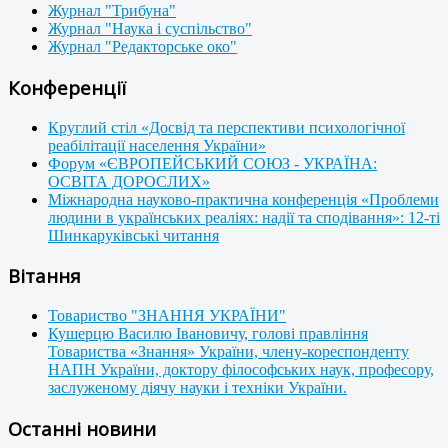
Журнал "Трибуна"
Журнал "Наука і суспільство"
Журнал "Редакторське око"
Конференції
Круглий стіл «Досвід та перспективи психологічної
реабілітації населення України»
Форум «ЄВРОПЕЙСЬКИЙ СОЮЗ - УКРАЇНА:
ОСВІТА ДОРОСЛИХ»
Міжнародна науково-практична конференція «Проблеми
людини в українських реаліях: надії та сподівання»: 12-ті
Шинкаруківські читання
Вітання
Товариство "ЗНАННЯ УКРАЇНИ"
Кушерцю Василю Івановичу, голові правління
Товариства «Знання» України, члену-кореспонденту
НАПН України, доктору філософських наук, професору,
заслуженому діячу науки і техніки України.
Останні новини