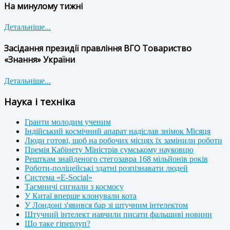
На минулому тижні
Детальніше...
Засідання президії правління ВГО Товариство
«Знання» України
Детальніше...
Наука і техніка
Гранти молодим ученим
Індійський космічний апарат надіслав знімок Місяця
Люди готові, щоб на робочих місцях їх замінили роботи
Премія Кабінету Міністрів сумському науковцю
Решткам знайденого стегозавра 168 мільйонів років
Роботи-поліцейські здатні розпізнавати людей
Система «E-Social»
Таємничі сигнали з космосу
У Китаї вперше клонували кота
У Лондоні з'явився бар зі штучним інтелектом
Штучний інтелект навчили писати фальшиві новини
Що таке гіперлуп?