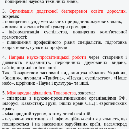
- поширення науково-технічних знань;
3.
Організація додаткової безперервної освіти дорослих
,
зокрема:
- поширення фундаментальних природничо-наукових знань;
- виховання екологічної культури громадян;
- інформатизація суспільства, поширення комп'ютерної
грамотності;
- підвищення професійного рівня спеціалістів, підготовка
кадрів нових, сучасних професій.
4.
Напрям науко-просвітницької роботи
через створення і
діяльність
видавництв, періодичних друкованих видань,
сайтів, порталів в Інтернеті.
Так, Товариством засновані видавництва «Знання України»,
«Знання», журнали «Трибуна»,
«Наука і суспільство», «Наше
небо», щорічник «Наука і культура» та інші.
5.
Міжнародна діяльність Товариства
, зокрема:
- співпраця з науково-просвітницькими організаціями РФ,
Білорусі, Казахстану, Грузії,
інших країн СНД і європейських
країн;
- міжнародний туризм, в тому числі освітній;
- науково-просвітницька і інформаційно-освітня діяльність, що
поширюється і на населення зарубіжних країн,
насамперед