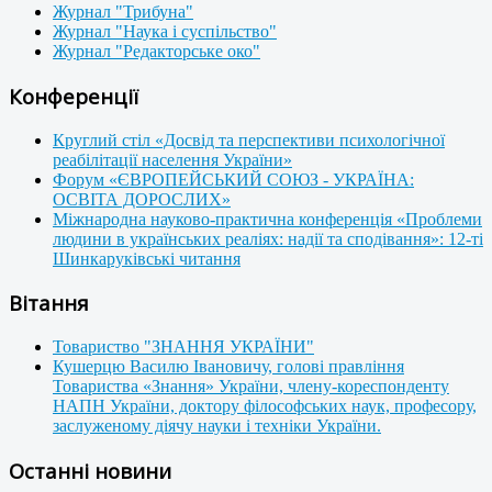
Журнал "Трибуна"
Журнал "Наука і суспільство"
Журнал "Редакторське око"
Конференції
Круглий стіл «Досвід та перспективи психологічної
реабілітації населення України»
Форум «ЄВРОПЕЙСЬКИЙ СОЮЗ - УКРАЇНА:
ОСВІТА ДОРОСЛИХ»
Міжнародна науково-практична конференція «Проблеми
людини в українських реаліях: надії та сподівання»: 12-ті
Шинкаруківські читання
Вітання
Товариство "ЗНАННЯ УКРАЇНИ"
Кушерцю Василю Івановичу, голові правління
Товариства «Знання» України, члену-кореспонденту
НАПН України, доктору філософських наук, професору,
заслуженому діячу науки і техніки України.
Останні новини