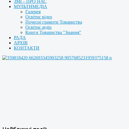
ЗМІ – ПРО НАС
МУЛЬТИМЕДІА
Галерея
Освітнє відео
Почесні грамоти Товариства
Освітнє аудіо
Книги Товариства "Знання"
РАДА
АРХІВ
КОНТАКТИ