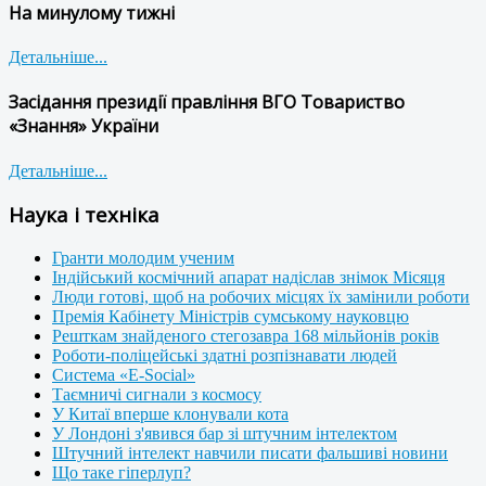
На минулому тижні
Детальніше...
Засідання президії правління ВГО Товариство
«Знання» України
Детальніше...
Наука і техніка
Гранти молодим ученим
Індійський космічний апарат надіслав знімок Місяця
Люди готові, щоб на робочих місцях їх замінили роботи
Премія Кабінету Міністрів сумському науковцю
Решткам знайденого стегозавра 168 мільйонів років
Роботи-поліцейські здатні розпізнавати людей
Система «E-Social»
Таємничі сигнали з космосу
У Китаї вперше клонували кота
У Лондоні з'явився бар зі штучним інтелектом
Штучний інтелект навчили писати фальшиві новини
Що таке гіперлуп?