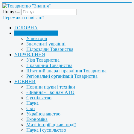
Пошук...
Перемикач навігації
ГОЛОВНА
ПРО ТОВАРИСТВО
У лекторії
Знамениті українці
Підрозділи Товариства
УПРАВЛІННЯ
З'їзд Товариства
Правління Товариства
Штатний апарат правління Товариства
Регіональні організації Товариства
НОВИНИ
Новини науки і техніки
«Знання» - воїнам АТО
Суспільство
Наука
Світ
Українознавство
Економіка
Миті історії, цікаві події
Наука і суспільство