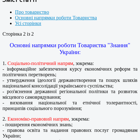
Про товариство
Основні напрямки роботи Товариства
Усі сторінки
Сторінка 2 із 2
Основні напрямки роботи Товариства "Знання"
України:
1.
Соціально-політичний напрям
, зокрема:
- інформаційне забезпечення курсу економічних реформ та
політичних перетворень;
- утвердження ідеології державотворення та пошук шляхів
національної консолідації українського суспільства;
- роз'яснення державної регіональної політики та розвиток
місцевого самоврядування;
- виховання національної та етнічної толерантності,
принципів соціального порозуміння;
2.
Економіко-правовий напрям
, зокрема:
- поширення економічних знань;
- правова освіта та надання правових послуг громадянам
України;