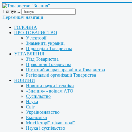
Пошук...
Перемикач навігації
ГОЛОВНА
ПРО ТОВАРИСТВО
У лекторії
Знамениті українці
Підрозділи Товариства
УПРАВЛІННЯ
З'їзд Товариства
Правління Товариства
Штатний апарат правління Товариства
Регіональні організації Товариства
НОВИНИ
Новини науки і техніки
«Знання» - воїнам АТО
Суспільство
Наука
Світ
Українознавство
Економіка
Миті історії, цікаві події
Наука і суспільство