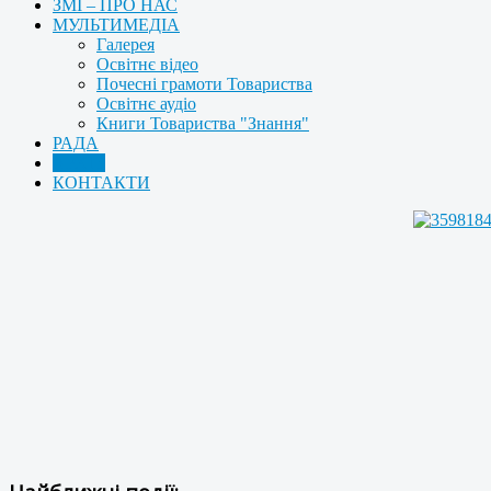
ЗМІ – ПРО НАС
МУЛЬТИМЕДІА
Галерея
Освітнє відео
Почесні грамоти Товариства
Освітнє аудіо
Книги Товариства "Знання"
РАДА
АРХІВ
КОНТАКТИ