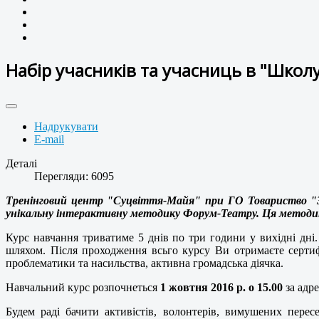
Набір учасників та учасниць в "Шко
Надрукувати
E-mail
Деталі
Перегляди: 6095
Тренінговий центр "Суцвіття-Майя" при ГО Товариство "Зн
унікальну інтерактивну методику Форум-Театру. Ця методика
Курс навчання триватиме 5 днів по три години у вихідні дні.
шляхом. Після проходження всьго курсу Ви отримаєте серти
проблематики та насильства, активна громадська діячка.
Навчальний курс розпочнеться
1 жовтня 2016 р. о 15.00
за адре
Будем раді бачити активістів, волонтерів, вимушених перес