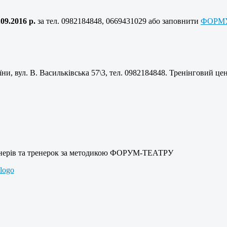
.09.2016 р.
за тел. 0982184848, 0669431029 або заповнити
ФОРМУ
ни, вул. В. Васильківська 57\3, тел. 0982184848. Тренінговий це
енерів та тренерок за методикою ФОРУМ-ТЕАТРУ