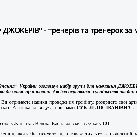
лу ДЖОКЕРІВ" - тренерів та тренерок 
ання" України оголошує набір групи для навчання ДЖОКЕРІВ
 дозволяє працювати зі всіма верствами суспільства та допом
 Ви отримаєте навики проведення тренінгу, розкриєте свої арт
фікат. Авторка та ведуча програми
ГУК ЛІЛІЯ ІВАНІВНА
- 
сою: м.Київ вул. Велика Васильківська 57\3 каб. 101.
еленців, вчителів, психологів, а такаж тих хто зацікавлений