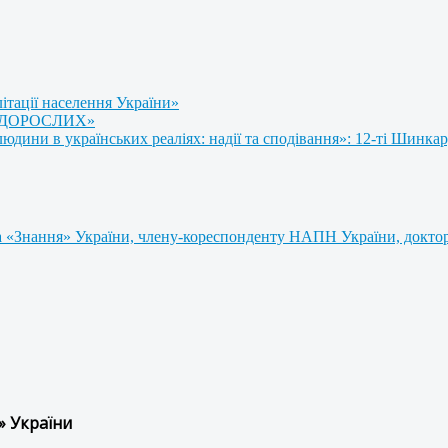
літації населення України»
 ДОРОСЛИХ»
ини в українських реаліях: надії та сподівання»: 12-ті Шинкар
 «Знання» України, члену-кореспонденту НАПН України, доктору
» України