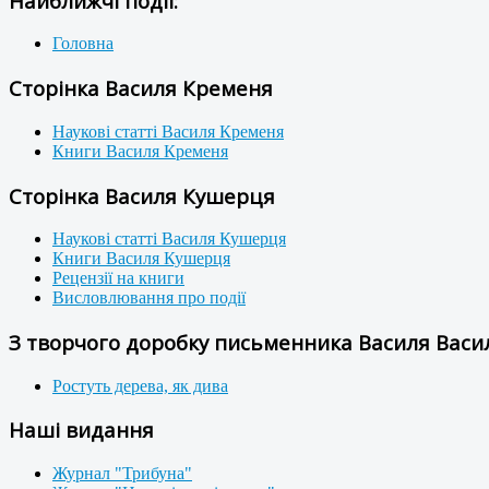
Найближчі події:
Головна
Сторінка Василя Кременя
Наукові статті Василя Кременя
Книги Василя Кременя
Сторінка Василя Кушерця
Наукові статті Василя Кушерця
Книги Василя Кушерця
Рецензії на книги
Висловлювання про події
З творчого доробку письменника Василя Васил
Ростуть дерева, як дива
Наші видання
Журнал "Трибуна"