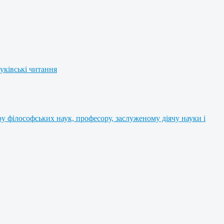
уківські читання
 філософських наук, професору, заслуженому діячу науки і