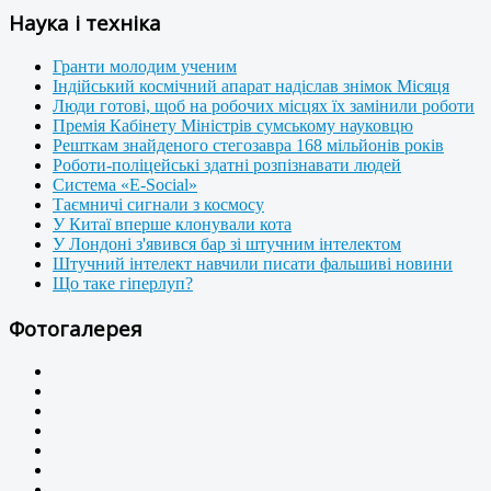
Наука і техніка
Гранти молодим ученим
Індійський космічний апарат надіслав знімок Місяця
Люди готові, щоб на робочих місцях їх замінили роботи
Премія Кабінету Міністрів сумському науковцю
Решткам знайденого стегозавра 168 мільйонів років
Роботи-поліцейські здатні розпізнавати людей
Система «E-Social»
Таємничі сигнали з космосу
У Китаї вперше клонували кота
У Лондоні з'явився бар зі штучним інтелектом
Штучний інтелект навчили писати фальшиві новини
Що таке гіперлуп?
Фотогалерея