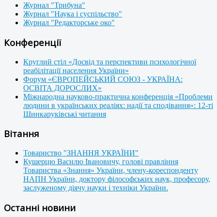
Журнал "Трибуна"
Журнал "Наука і суспільство"
Журнал "Редакторське око"
Конференції
Круглий стіл «Досвід та перспективи психологічної
реабілітації населення України»
Форум «ЄВРОПЕЙСЬКИЙ СОЮЗ - УКРАЇНА:
ОСВІТА ДОРОСЛИХ»
Міжнародна науково-практична конференція «Проблеми
людини в українських реаліях: надії та сподівання»: 12-ті
Шинкаруківські читання
Вітання
Товариство "ЗНАННЯ УКРАЇНИ"
Кушерцю Василю Івановичу, голові правління
Товариства «Знання» України, члену-кореспонденту
НАПН України, доктору філософських наук, професору,
заслуженому діячу науки і техніки України.
Останні новини