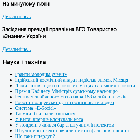
На минулому тижні
Детальніше...
Засідання президії правління ВГО Товариство
«Знання» України
Детальніше...
Наука і техніка
Гранти молодим ученим
Індійський космічний апарат надіслав знімок Місяця
Люди готові, щоб на робочих місцях їх замінили роботи
Премія Кабінету Міністрів сумському науковцю
Решткам знайденого стегозавра 168 мільйонів років
Роботи-поліцейські здатні розпізнавати людей
Система «E-Social»
Таємничі сигнали з космосу
У Китаї вперше клонували кота
У Лондоні з'явився бар зі штучним інтелектом
Штучний інтелект навчили писати фальшиві новини
Що таке гіперлуп?