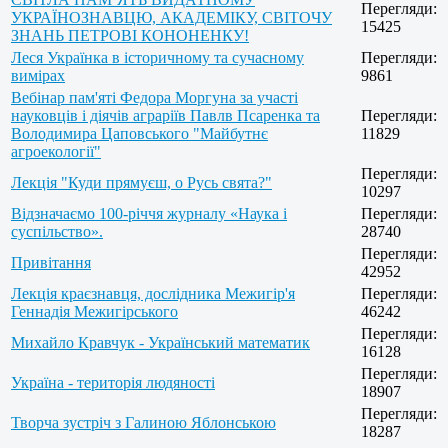
Перегляди:
УКРАЇНОЗНАВЦЮ, АКАДЕМІКУ, СВІТОЧУ
15425
ЗНАНЬ ПЕТРОВІ КОНОНЕНКУ!
Леся Українка в історичному та сучасному
Перегляди:
вимірах
9861
Вебінар пам'яті Федора Моргуна за участі
науковців і діячів аграріїв Павлв Псаренка та
Перегляди:
Володимира Цаповського "Майбутнє
11829
агроекології"
Перегляди:
Лекція "Куди прямуєш, о Русь свята?"
10297
Відзначаємо 100-річчя журналу «Наука і
Перегляди:
суспільство».
28740
Перегляди:
Привітання
42952
Лекція краєзнавця, дослідника Межигір'я
Перегляди:
Геннадія Межигірського
46242
Перегляди:
Михайло Кравчук - Український математик
16128
Перегляди:
Україна - територія людяності
18907
Перегляди:
Творча зустріч з Галиною Яблонською
18287