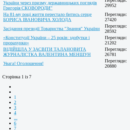
Перегляди:
України через призму державницьких поглядів
29952
Григорія СКОВОРОДИ"
На 81-му році життя перестало битись серце
Перегляди:
БОРИСА ІВАНОВИЧА ХОЛОДА
27420
Перегляди:
Засідання президії Товариства "Знання" України
28592
«Конституції України – 25 років: здобутки і
Перегляди:
прорахунки»
21202
ВІДІЙШЛА У ЗАСВІТИ ТАЛАНОВИТА
Перегляди:
ЖУРНАЛІСТКА ВАЛЕНТИНА МЕНШУН
26781
Перегляди:
Увага! Оголошення!
20880
Сторінка 1 із 7
1
2
3
4
...
6
7