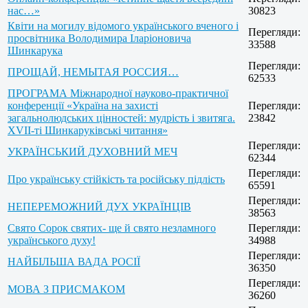
нас…»
30823
Квіти на могилу відомого українського вченого і
Перегляди:
просвітника Володимира Іларіоновича
33588
Шинкарука
Перегляди:
ПРОЩАЙ, НЕМЫТАЯ РОССИЯ…
62533
ПРОГРАМА Міжнародної науково-практичної
конференції «Україна на захисті
Перегляди:
загальнолюдських цінностей: мудрість і звитяга.
23842
XVІI-ті Шинкаруківські читання»
Перегляди:
УКРАЇНСЬКИЙ ДУХОВНИЙ МЕЧ
62344
Перегляди:
Про українську стійкість та російську підлість
65591
Перегляди:
НЕПЕРЕМОЖНИЙ ДУХ УКРАЇНЦІВ
38563
Свято Сорок святих- ще й свято незламного
Перегляди:
українського духу!
34988
Перегляди:
НАЙБІЛЬША ВАДА РОСІЇ
36350
Перегляди:
МОВА З ПРИСМАКОМ
36260