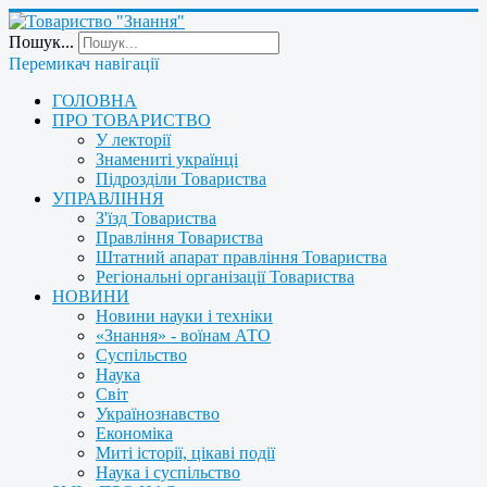
Пошук...
Перемикач навігації
ГОЛОВНА
ПРО ТОВАРИСТВО
У лекторії
Знамениті українці
Підрозділи Товариства
УПРАВЛІННЯ
З'їзд Товариства
Правління Товариства
Штатний апарат правління Товариства
Регіональні організації Товариства
НОВИНИ
Новини науки і техніки
«Знання» - воїнам АТО
Суспільство
Наука
Світ
Українознавство
Економіка
Миті історії, цікаві події
Наука і суспільство