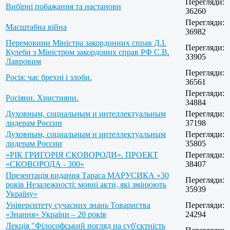
Перегляди:
Вибірні побажання та настанови
36260
Перегляди:
Масштабна війна
36982
Перемовини Міністра закордонних справ Д.І.
Перегляди:
Кулеби з Міністром закордоних справ РФ С.В.
33905
Лавровим
Перегляди:
Росія: час брехні і злоби.
36561
Перегляди:
Росіяни. Християни.
34884
Духовным, социальным и интеллектуальным
Перегляди:
лидерам России
37198
Духовным, социальным и интеллектуальным
Перегляди:
лидерам России
35805
«РІК ГРИГОРІЯ СКОВОРОДИ». ПРОЕКТ
Перегляди:
«СКОВОРОДА - 300»
38407
Презентація видання Тараса МАРУСИКА «30
Перегляди:
років Незалежності: мовні акти, які змінюють
35939
Україну»
Університету сучасних знань Товариства
Перегляди:
«Знання» України – 20 років
24294
Лекція "Філософський погляд на суб'єктність