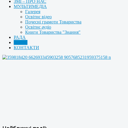
ЗМІ – ПРО НАС
МУЛЬТИМЕДІА
Галерея
Освітнє відео
Почесні грамоти Товариства
Освітнє аудіо
Книги Товариства "Знання"
РАДА
АРХІВ
КОНТАКТИ