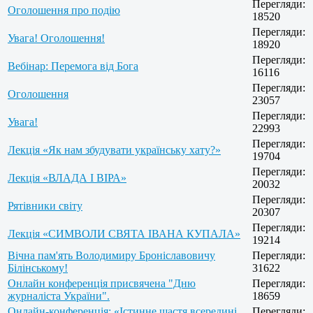
Перегляди:
Оголошення про подію
18520
Перегляди:
Увага! Оголошення!
18920
Перегляди:
Вебінар: Перемога від Бога
16116
Перегляди:
Оголошення
23057
Перегляди:
Увага!
22993
Перегляди:
Лекція «Як нам збудувати українську хату?»
19704
Перегляди:
Лекція «ВЛАДА І ВІРА»
20032
Перегляди:
Рятівники світу
20307
Перегляди:
Лекція «СИМВОЛИ СВЯТА ІВАНА КУПАЛА»
19214
Вічна пам'ять Володимиру Броніславовичу
Перегляди:
Білінському!
31622
Онлайн конференція присвячена "Дню
Перегляди:
журналіста України".
18659
Онлайн-конференція: «Істинне щастя всередині
Перегляди: