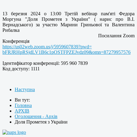
13 березня 2024 о 13:00 Третій вебінар пам'яті Федора
Моргуна "Доля Прометея з України" ( нарис про В.І.
Вернадського) за участю Марини Гриньової та Валентина
Рибалка
Посилання Zoom
Конференція
https://us02web.zoom.us/j/
5959607839?pwd=
bFRJRHpRSjdLV1B6c1pOSTFPZEJvdz
09&omn=87279957576
Ідентифікатор конференції: 595 960 7839
Код доступу: 1111
Наступна
Ви тут:
Головна
АРХІВ
Оголошення - Архів
Доля Прометея з України