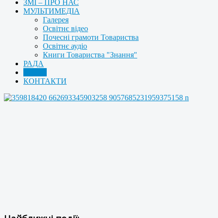
ЗМІ – ПРО НАС
МУЛЬТИМЕДІА
Галерея
Освітнє відео
Почесні грамоти Товариства
Освітнє аудіо
Книги Товариства "Знання"
РАДА
АРХІВ
КОНТАКТИ