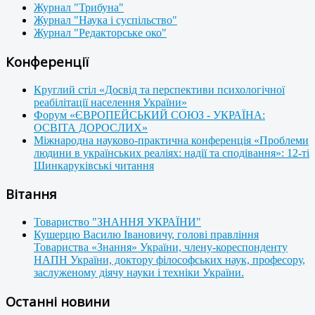
Журнал "Трибуна"
Журнал "Наука і суспільство"
Журнал "Редакторське око"
Конференції
Круглий стіл «Досвід та перспективи психологічної
реабілітації населення України»
Форум «ЄВРОПЕЙСЬКИЙ СОЮЗ - УКРАЇНА:
ОСВІТА ДОРОСЛИХ»
Міжнародна науково-практична конференція «Проблеми
людини в українських реаліях: надії та сподівання»: 12-ті
Шинкаруківські читання
Вітання
Товариство "ЗНАННЯ УКРАЇНИ"
Кушерцю Василю Івановичу, голові правління
Товариства «Знання» України, члену-кореспонденту
НАПН України, доктору філософських наук, професору,
заслуженому діячу науки і техніки України.
Останні новини