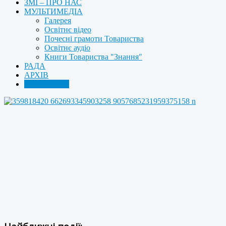
ЗМІ – ПРО НАС
МУЛЬТИМЕДІА
Галерея
Освітнє відео
Почесні грамоти Товариства
Освітнє аудіо
Книги Товариства "Знання"
РАДА
АРХІВ
КОНТАКТИ