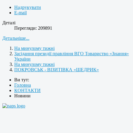
Надрукувати
E-mail
Деталі
Перегляди: 209891
Детальніше...
На минулому тижні
Засідання президії правління ВГО Товариство «Знання»
України
На минулому тижні
ПОКРОВСЬК - ВІЗИТІВКА «ЩЕДРИК»
Ви тут:
Головна
КОНТАКТИ
Новини