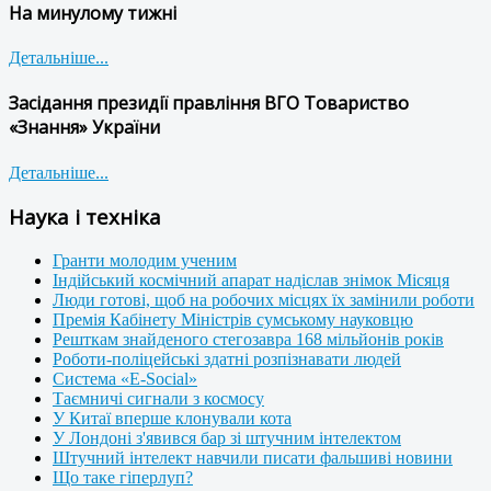
На минулому тижні
Детальніше...
Засідання президії правління ВГО Товариство
«Знання» України
Детальніше...
Наука і техніка
Гранти молодим ученим
Індійський космічний апарат надіслав знімок Місяця
Люди готові, щоб на робочих місцях їх замінили роботи
Премія Кабінету Міністрів сумському науковцю
Решткам знайденого стегозавра 168 мільйонів років
Роботи-поліцейські здатні розпізнавати людей
Система «E-Social»
Таємничі сигнали з космосу
У Китаї вперше клонували кота
У Лондоні з'явився бар зі штучним інтелектом
Штучний інтелект навчили писати фальшиві новини
Що таке гіперлуп?