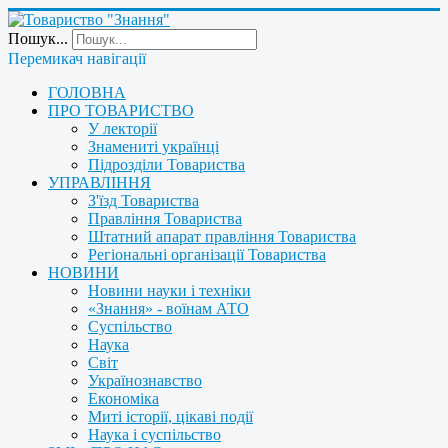
Пошук...
Перемикач навігації
ГОЛОВНА
ПРО ТОВАРИСТВО
У лекторії
Знамениті українці
Підрозділи Товариства
УПРАВЛІННЯ
З'їзд Товариства
Правління Товариства
Штатний апарат правління Товариства
Регіональні організації Товариства
НОВИНИ
Новини науки і техніки
«Знання» - воїнам АТО
Суспільство
Наука
Світ
Українознавство
Економіка
Миті історії, цікаві події
Наука і суспільство