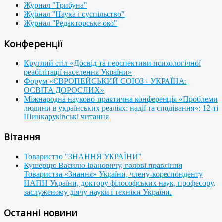
Журнал "Трибуна"
Журнал "Наука і суспільство"
Журнал "Редакторське око"
Конференції
Круглий стіл «Досвід та перспективи психологічної
реабілітації населення України»
Форум «ЄВРОПЕЙСЬКИЙ СОЮЗ - УКРАЇНА:
ОСВІТА ДОРОСЛИХ»
Міжнародна науково-практична конференція «Проблеми
людини в українських реаліях: надії та сподівання»: 12-ті
Шинкаруківські читання
Вітання
Товариство "ЗНАННЯ УКРАЇНИ"
Кушерцю Василю Івановичу, голові правління
Товариства «Знання» України, члену-кореспонденту
НАПН України, доктору філософських наук, професору,
заслуженому діячу науки і техніки України.
Останні новини