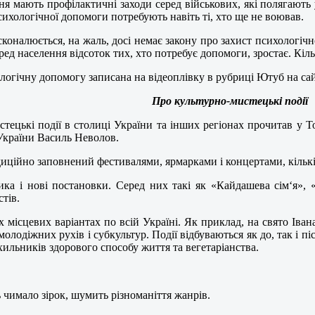
ня мають профілактичні заходи серед військових, які полягають 
ихологічної допомоги потребують навіть ті, хто ще не воював.
оналюється, на жаль, досі немає закону про захист психологічно
еред населення відсоток тих, хто потребує допомоги, зростає. Кіль
ологічну допомогу записана на відеоплівку в рубриці Ютуб на са
Про культурно-мистецькі події
тецькі події в столиці України та інших регіонах прочитав у Т
 України Василь Неволов.
адиційно заповнений фестивалями, ярмарками і концертами, кількі
сика і нові постановки. Серед них такі як «Кайдашева сім‘я»
тів.
х місцевих варіантах по всій Україні. Як приклад, на свято Іва
лодіжних рухів і субкультур. Події відбуваються як до, так і пі
ильників здорового способу життя та вегетаріанства.
 чимало зірок, шумить різноманіття жанрів.