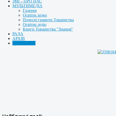
ЗМІ – ПРО НАС
МУЛЬТИМЕДІА
Галерея
Освітнє відео
Почесні грамоти Товариства
Освітнє аудіо
Книги Товариства "Знання"
РАДА
АРХІВ
КОНТАКТИ