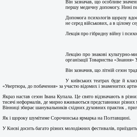
Він зазначав, що особливе значен
першу медичну допомогу. Нині пс
Допомога психологів щоразу вдоск
не серед військових, а в цілому с
Лекція про гібридну війну і псих
Лекцію про знакові культурно-мис
організації Товариства «Знання»
Він зазначив, що літній сезон тр
У київських театрах буде й кла
«Увертюра, до побачення» за участю відомих і знаменитих артис
Якраз настав сезон Івана Купала. Це свято відзначають в різни
тисячі неформалів, де мирно вживаються представники різних мо
Вінниці збирає шанувальників східних духовних практик , прих
Як і щороку шумітиме Сорочинська ярмарка на Полтавщині.
У Києві досить багато різних молодіжних фестивалів, приїздить