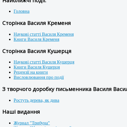
Найближчі події:
Головна
Сторінка Василя Кременя
Наукові статті Василя Кременя
Книги Василя Кременя
Сторінка Василя Кушерця
Наукові статті Василя Кушерця
Книги Василя Кушерця
Рецензії на книги
Висловлювання про події
З творчого доробку письменника Василя Васил
Ростуть дерева, як дива
Наші видання
Журнал "Трибуна"