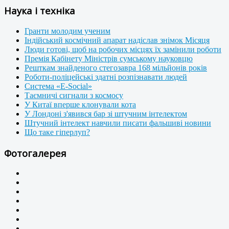
Наука і техніка
Гранти молодим ученим
Індійський космічний апарат надіслав знімок Місяця
Люди готові, щоб на робочих місцях їх замінили роботи
Премія Кабінету Міністрів сумському науковцю
Решткам знайденого стегозавра 168 мільйонів років
Роботи-поліцейські здатні розпізнавати людей
Система «E-Social»
Таємничі сигнали з космосу
У Китаї вперше клонували кота
У Лондоні з'явився бар зі штучним інтелектом
Штучний інтелект навчили писати фальшиві новини
Що таке гіперлуп?
Фотогалерея