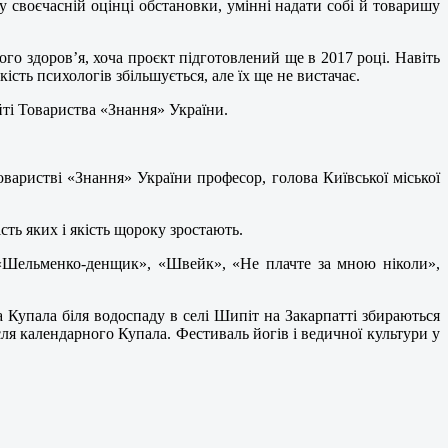
у своєчасній оцінці обстановки, умінні надати собі й товаришу
го здоров’я, хоча проєкт підготовлений ще в 2017 році. Навіть
кість психологів збільшується, але їх ще не вистачає.
йті Товариства «Знання» України.
оваристві «Знання» України професор, голова Київської міської
сть яких і якість щороку зростають.
, «Шельменко-денщик», «Швейк», «Не плачте за мною ніколи»,
на Купала біля водоспаду в селі Шипіт на Закарпатті збираються
сля календарного Купала. Фестиваль йогів і ведичної культури у