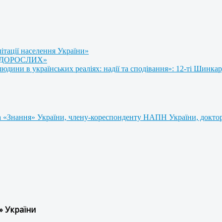
літації населення України»
 ДОРОСЛИХ»
ини в українських реаліях: надії та сподівання»: 12-ті Шинкар
 «Знання» України, члену-кореспонденту НАПН України, доктору
» України