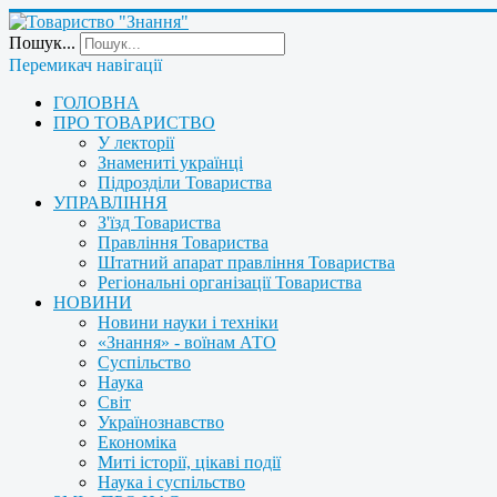
Пошук...
Перемикач навігації
ГОЛОВНА
ПРО ТОВАРИСТВО
У лекторії
Знамениті українці
Підрозділи Товариства
УПРАВЛІННЯ
З'їзд Товариства
Правління Товариства
Штатний апарат правління Товариства
Регіональні організації Товариства
НОВИНИ
Новини науки і техніки
«Знання» - воїнам АТО
Суспільство
Наука
Світ
Українознавство
Економіка
Миті історії, цікаві події
Наука і суспільство