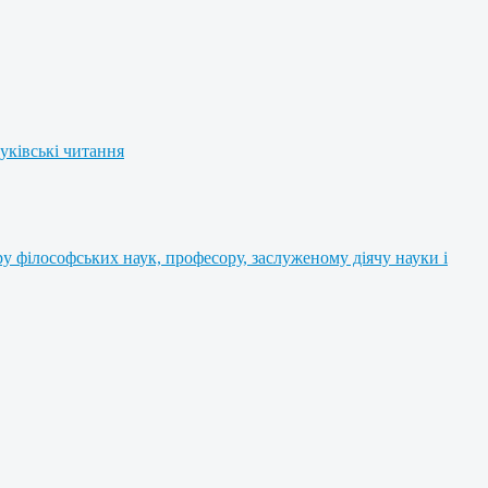
уківські читання
 філософських наук, професору, заслуженому діячу науки і