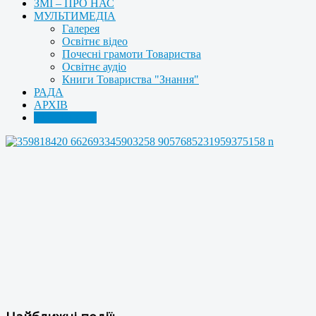
ЗМІ – ПРО НАС
МУЛЬТИМЕДІА
Галерея
Освітнє відео
Почесні грамоти Товариства
Освітнє аудіо
Книги Товариства "Знання"
РАДА
АРХІВ
КОНТАКТИ