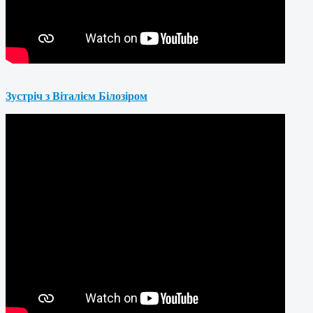
Зустріч з Віталієм Білозіром