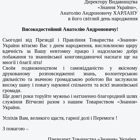
Директору Видавництва
«Знання України»,
Анатолію Андроновичу ХАРЛАНУ
в його світлий день народження
Високодостойний Анатолію Андроновичу!
Сьогодні від Президії і Правління Товариства «Знання»
України вітаємо Вас з днем народження, висловлюємо щиру
вдячність за Вашу невтомну працю і надсилаємо добрі
побажання та знаннівської книговидавничої наснаги ще на
многії і благії літа!
Своїм подвижництвом і самовідданістю у якісному
друкованому розповсюдженні знань, волонтерською
діяльністю та значною громадською роботою Ви заслужили
високу шану і повагу наукової спільноти та всієї знаннівської
громади.
Ще довгі роки торуйте мужньо і натхненно благородний шлях
служіння Вітчизні разом з нашим Товариством «Знання»
України.
Успіхів Вам, великого щастя, гарної долі і Перемоги !
З повагою –
Президент Товариства «Знання» України,