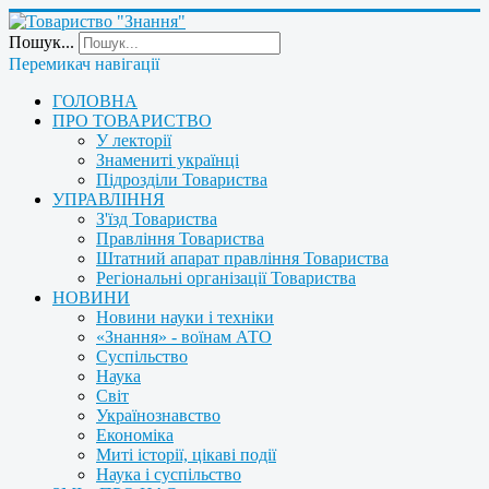
Пошук...
Перемикач навігації
ГОЛОВНА
ПРО ТОВАРИСТВО
У лекторії
Знамениті українці
Підрозділи Товариства
УПРАВЛІННЯ
З'їзд Товариства
Правління Товариства
Штатний апарат правління Товариства
Регіональні організації Товариства
НОВИНИ
Новини науки і техніки
«Знання» - воїнам АТО
Суспільство
Наука
Світ
Українознавство
Економіка
Миті історії, цікаві події
Наука і суспільство