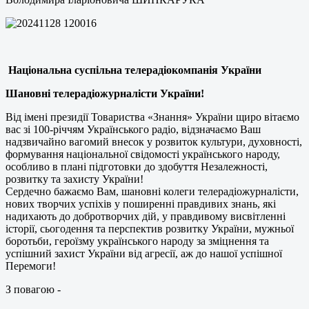
Національна суспільна телерадіокомпанія України
Шановні телерадіожурналісти України!
Від імені президії Товариства «Знання» України щиро вітаємо
вас зі 100-річчям Українського радіо, відзначаємо Ваш
надзвичайно вагомий внесок у розвиток культури, духовності,
формування національної свідомості українського народу,
особливо в плані підготовки до здобуття Незалежності,
розвитку та захисту України!
Сердечно бажаємо Вам, шановні колеги телерадіожурналісти,
нових творчих успіхів у поширенні правдивих знань, які
надихають до добротворчих дій, у правдивому висвітленні
історії, сьогодення та перспектив розвитку України, мужньої
боротьби, героїзму українського народу за зміцнення та
успішний захист України від агресії, аж до нашої успішної
Перемоги!
З повагою -