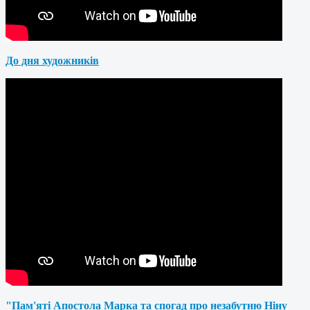
До дня художників
"Пам'яті Апостола Марка та спогад про незабутню Ніну