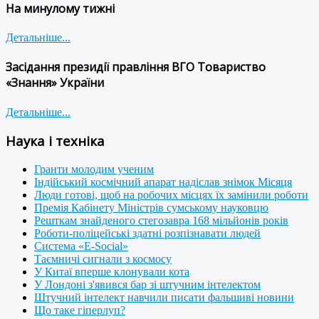
На минулому тижні
Детальніше...
Засідання президії правління ВГО Товариство
«Знання» України
Детальніше...
Наука і техніка
Гранти молодим ученим
Індійський космічний апарат надіслав знімок Місяця
Люди готові, щоб на робочих місцях їх замінили роботи
Премія Кабінету Міністрів сумському науковцю
Решткам знайденого стегозавра 168 мільйонів років
Роботи-поліцейські здатні розпізнавати людей
Система «E-Social»
Таємничі сигнали з космосу
У Китаї вперше клонували кота
У Лондоні з'явився бар зі штучним інтелектом
Штучний інтелект навчили писати фальшиві новини
Що таке гіперлуп?