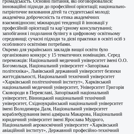
громадськість. Основні питання, які обговорювалися:
інноваційні підходи до професійної орієнтації; національно-
патріотичне виховання дітей та студентської молоді;
академічна доброчесність та етика академічних
взаємовідносин; міжнародні тенденції й інновації у
професійній орієнтації та кар’єрному консультуванні;
запобігання і подолання булінгу в цифровому освітньому
середовищі; сучасні підходи та дієві практики в освіті осіб з
особливого освітніми потребами.
Окремо для українських закладів вищої освіти було
організовано конкурс у 15 тематичних номінаціях. Серед
переможців: Національний медичний університет імені О.О.
Богомольця, Національний університет «Запорізька
політехніка», Львівський державний університет безпеки
життєдіяльності, Національний технічний університет
«Харківський політехнічний інститут», Харківський
національний медичний університет, Університет Григорія
Сковороди в Переяславі, Запорізький національний
університет, Вінницький національний технічний
університет, Східноукраїнський національний університет
імені Володимира Даля, Національний університет
кораблебудування імені адмірала Макарова, Національний
юридичний університет імені Ярослава Мудрого,
Національний аерокосмічний університет «Харківський
авіаційний інститут», Державний професійно-технічний