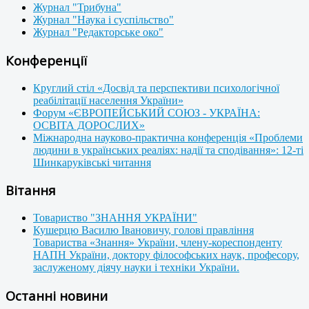
Журнал "Трибуна"
Журнал "Наука і суспільство"
Журнал "Редакторське око"
Конференції
Круглий стіл «Досвід та перспективи психологічної
реабілітації населення України»
Форум «ЄВРОПЕЙСЬКИЙ СОЮЗ - УКРАЇНА:
ОСВІТА ДОРОСЛИХ»
Міжнародна науково-практична конференція «Проблеми
людини в українських реаліях: надії та сподівання»: 12-ті
Шинкаруківські читання
Вітання
Товариство "ЗНАННЯ УКРАЇНИ"
Кушерцю Василю Івановичу, голові правління
Товариства «Знання» України, члену-кореспонденту
НАПН України, доктору філософських наук, професору,
заслуженому діячу науки і техніки України.
Останні новини