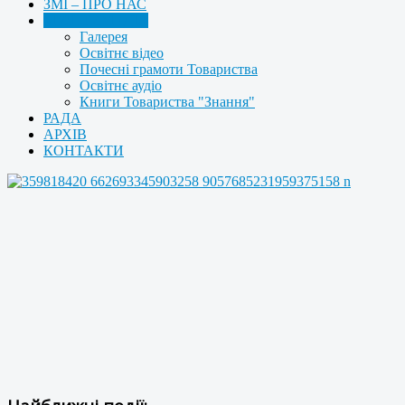
ЗМІ – ПРО НАС
МУЛЬТИМЕДІА
Галерея
Освітнє відео
Почесні грамоти Товариства
Освітнє аудіо
Книги Товариства "Знання"
РАДА
АРХІВ
КОНТАКТИ