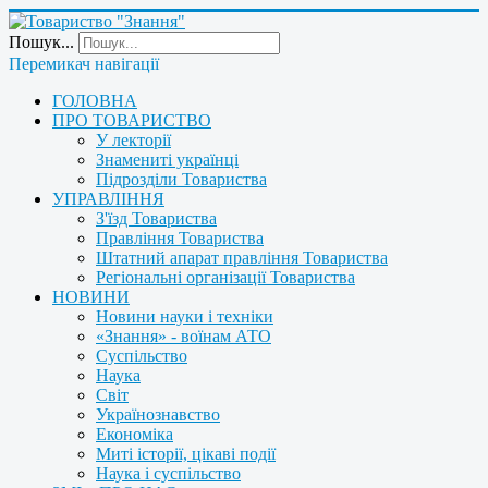
Пошук...
Перемикач навігації
ГОЛОВНА
ПРО ТОВАРИСТВО
У лекторії
Знамениті українці
Підрозділи Товариства
УПРАВЛІННЯ
З'їзд Товариства
Правління Товариства
Штатний апарат правління Товариства
Регіональні організації Товариства
НОВИНИ
Новини науки і техніки
«Знання» - воїнам АТО
Суспільство
Наука
Світ
Українознавство
Економіка
Миті історії, цікаві події
Наука і суспільство