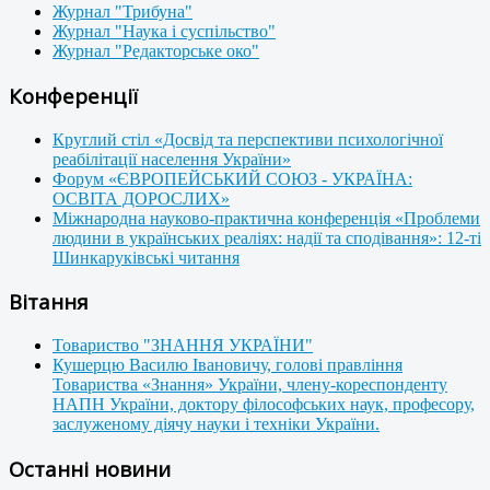
Журнал "Трибуна"
Журнал "Наука і суспільство"
Журнал "Редакторське око"
Конференції
Круглий стіл «Досвід та перспективи психологічної
реабілітації населення України»
Форум «ЄВРОПЕЙСЬКИЙ СОЮЗ - УКРАЇНА:
ОСВІТА ДОРОСЛИХ»
Міжнародна науково-практична конференція «Проблеми
людини в українських реаліях: надії та сподівання»: 12-ті
Шинкаруківські читання
Вітання
Товариство "ЗНАННЯ УКРАЇНИ"
Кушерцю Василю Івановичу, голові правління
Товариства «Знання» України, члену-кореспонденту
НАПН України, доктору філософських наук, професору,
заслуженому діячу науки і техніки України.
Останні новини