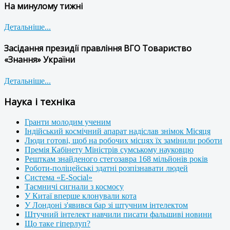
На минулому тижні
Детальніше...
Засідання президії правління ВГО Товариство
«Знання» України
Детальніше...
Наука і техніка
Гранти молодим ученим
Індійський космічний апарат надіслав знімок Місяця
Люди готові, щоб на робочих місцях їх замінили роботи
Премія Кабінету Міністрів сумському науковцю
Решткам знайденого стегозавра 168 мільйонів років
Роботи-поліцейські здатні розпізнавати людей
Система «E-Social»
Таємничі сигнали з космосу
У Китаї вперше клонували кота
У Лондоні з'явився бар зі штучним інтелектом
Штучний інтелект навчили писати фальшиві новини
Що таке гіперлуп?