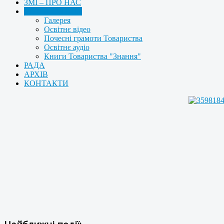
ЗМІ – ПРО НАС
МУЛЬТИМЕДІА
Галерея
Освітнє відео
Почесні грамоти Товариства
Освітнє аудіо
Книги Товариства "Знання"
РАДА
АРХІВ
КОНТАКТИ