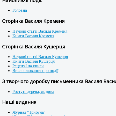
Найближчі події:
Головна
Сторінка Василя Кременя
Наукові статті Василя Кременя
Книги Василя Кременя
Сторінка Василя Кушерця
Наукові статті Василя Кушерця
Книги Василя Кушерця
Рецензії на книги
Висловлювання про події
З творчого доробку письменника Василя Васил
Ростуть дерева, як дива
Наші видання
Журнал "Трибуна"