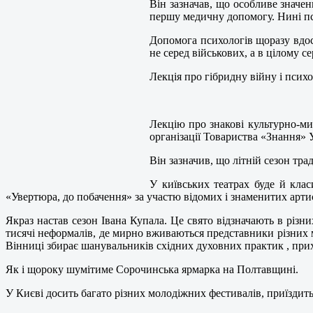
Він зазначав, що особливе значен
першу медичну допомогу. Нині пс
Допомога психологів щоразу вдоск
не серед військових, а в цілому с
Лекція про гібридну війну і псих
Лекцію про знакові культурно-мис
організації Товариства «Знання»
Він зазначив, що літній сезон тр
У київських театрах буде й кла
«Увертюра, до побачення» за участю відомих і знаменитих артис
Якраз настав сезон Івана Купала. Це свято відзначають в різни
тисячі неформалів, де мирно вживаються представники різних мо
Вінниці збирає шанувальників східних духовних практик , прих
Як і щороку шумітиме Сорочинська ярмарка на Полтавщині.
У Києві досить багато різних молодіжних фестивалів, приїздить