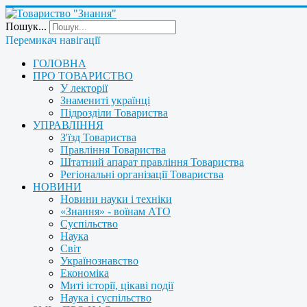
Пошук...
Перемикач навігації
ГОЛОВНА
ПРО ТОВАРИСТВО
У лекторії
Знамениті українці
Підрозділи Товариства
УПРАВЛІННЯ
З'їзд Товариства
Правління Товариства
Штатний апарат правління Товариства
Регіональні організації Товариства
НОВИНИ
Новини науки і техніки
«Знання» - воїнам АТО
Суспільство
Наука
Світ
Українознавство
Економіка
Миті історії, цікаві події
Наука і суспільство