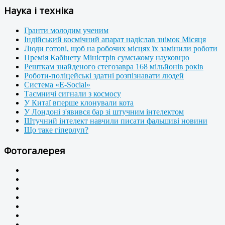
Наука і техніка
Гранти молодим ученим
Індійський космічний апарат надіслав знімок Місяця
Люди готові, щоб на робочих місцях їх замінили роботи
Премія Кабінету Міністрів сумському науковцю
Решткам знайденого стегозавра 168 мільйонів років
Роботи-поліцейські здатні розпізнавати людей
Система «E-Social»
Таємничі сигнали з космосу
У Китаї вперше клонували кота
У Лондоні з'явився бар зі штучним інтелектом
Штучний інтелект навчили писати фальшиві новини
Що таке гіперлуп?
Фотогалерея