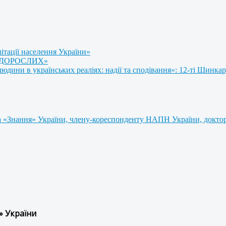
літації населення України»
 ДОРОСЛИХ»
ини в українських реаліях: надії та сподівання»: 12-ті Шинкар
 «Знання» України, члену-кореспонденту НАПН України, доктору
» України