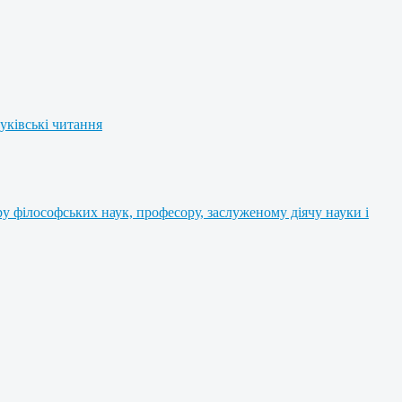
уківські читання
 філософських наук, професору, заслуженому діячу науки і