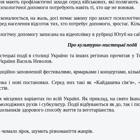
ня мають профілактичні заходи серед військових, які полягають 
ихологічної допомоги потребують навіть ті, хто ще не воював.
оналюється, на жаль, досі немає закону про захист психологічно
еред населення відсоток тих, хто потребує допомоги, зростає. Кіль
ологічну допомогу записана на відеоплівку в рубриці Ютуб на са
Про культурно-мистецькі події
тецькі події в столиці України та інших регіонах прочитав у Т
 України Василь Неволов.
адиційно заповнений фестивалями, ярмарками і концертами, кількі
сика і нові постановки. Серед них такі як «Кайдашева сім‘я»
тів.
х місцевих варіантах по всій Україні. Як приклад, на свято Іва
лодіжних рухів і субкультур. Події відбуваються як до, так і пі
ильників здорового способу життя та вегетаріанства.
 чимало зірок, шумить різноманіття жанрів.