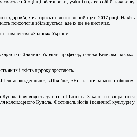
у своєчасній оцінці обстановки, умінні надати собі й товаришу
го здоров’я, хоча проєкт підготовлений ще в 2017 році. Навіть
кість психологів збільшується, але їх ще не вистачає.
йті Товариства «Знання» України.
оваристві «Знання» України професор, голова Київської міської
сть яких і якість щороку зростають.
, «Шельменко-денщик», «Швейк», «Не плачте за мною ніколи»,
на Купала біля водоспаду в селі Шипіт на Закарпатті збираються
сля календарного Купала. Фестиваль йогів і ведичної культури у