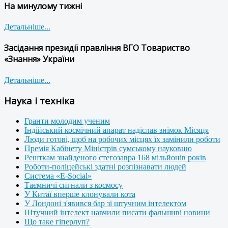
На минулому тижні
Детальніше...
Засідання президії правління ВГО Товариство
«Знання» України
Детальніше...
Наука і техніка
Гранти молодим ученим
Індійський космічний апарат надіслав знімок Місяця
Люди готові, щоб на робочих місцях їх замінили роботи
Премія Кабінету Міністрів сумському науковцю
Решткам знайденого стегозавра 168 мільйонів років
Роботи-поліцейські здатні розпізнавати людей
Система «E-Social»
Таємничі сигнали з космосу
У Китаї вперше клонували кота
У Лондоні з'явився бар зі штучним інтелектом
Штучний інтелект навчили писати фальшиві новини
Що таке гіперлуп?