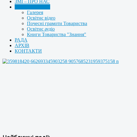
ЗМІ – ПРО НАС
МУЛЬТИМЕДІА
Галерея
Освітнє відео
Почесні грамоти Товариства
Освітнє аудіо
Книги Товариства "Знання"
РАДА
АРХІВ
КОНТАКТИ