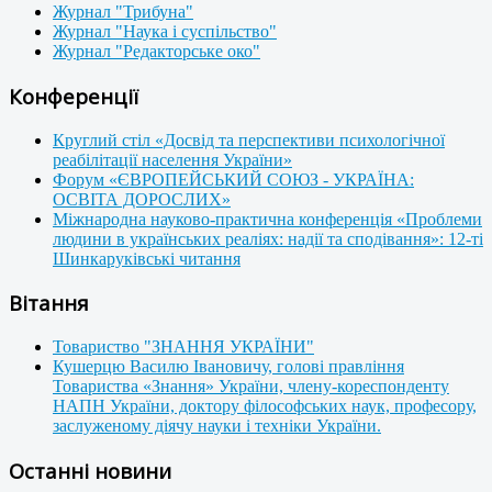
Журнал "Трибуна"
Журнал "Наука і суспільство"
Журнал "Редакторське око"
Конференції
Круглий стіл «Досвід та перспективи психологічної
реабілітації населення України»
Форум «ЄВРОПЕЙСЬКИЙ СОЮЗ - УКРАЇНА:
ОСВІТА ДОРОСЛИХ»
Міжнародна науково-практична конференція «Проблеми
людини в українських реаліях: надії та сподівання»: 12-ті
Шинкаруківські читання
Вітання
Товариство "ЗНАННЯ УКРАЇНИ"
Кушерцю Василю Івановичу, голові правління
Товариства «Знання» України, члену-кореспонденту
НАПН України, доктору філософських наук, професору,
заслуженому діячу науки і техніки України.
Останні новини