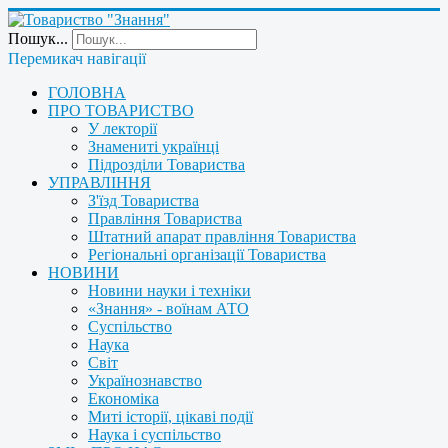
Пошук...
Перемикач навігації
ГОЛОВНА
ПРО ТОВАРИСТВО
У лекторії
Знамениті українці
Підрозділи Товариства
УПРАВЛІННЯ
З'їзд Товариства
Правління Товариства
Штатний апарат правління Товариства
Регіональні організації Товариства
НОВИНИ
Новини науки і техніки
«Знання» - воїнам АТО
Суспільство
Наука
Світ
Українознавство
Економіка
Миті історії, цікаві події
Наука і суспільство