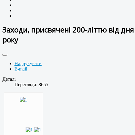
Заходи, присвячені 200-літтю від дн
року
Надрукувати
E-mail
Деталі
Перегляди: 8655