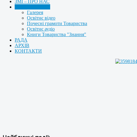
ЗМІ – ПРО НАС
МУЛЬТИМЕДІА
Галерея
Освітнє відео
Почесні грамоти Товариства
Освітнє аудіо
Книги Товариства "Знання"
РАДА
АРХІВ
КОНТАКТИ