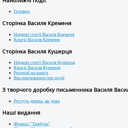
Найближчі події:
Головна
Сторінка Василя Кременя
Наукові статті Василя Кременя
Книги Василя Кременя
Сторінка Василя Кушерця
Наукові статті Василя Кушерця
Книги Василя Кушерця
Рецензії на книги
Висловлювання про події
З творчого доробку письменника Василя Васил
Ростуть дерева, як дива
Наші видання
Журнал "Трибуна"