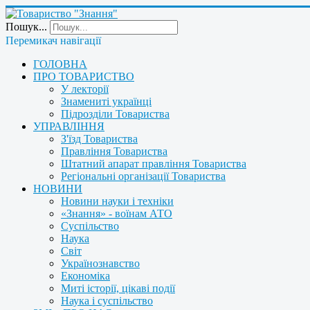
Пошук...
Перемикач навігації
ГОЛОВНА
ПРО ТОВАРИСТВО
У лекторії
Знамениті українці
Підрозділи Товариства
УПРАВЛІННЯ
З'їзд Товариства
Правління Товариства
Штатний апарат правління Товариства
Регіональні організації Товариства
НОВИНИ
Новини науки і техніки
«Знання» - воїнам АТО
Суспільство
Наука
Світ
Українознавство
Економіка
Миті історії, цікаві події
Наука і суспільство