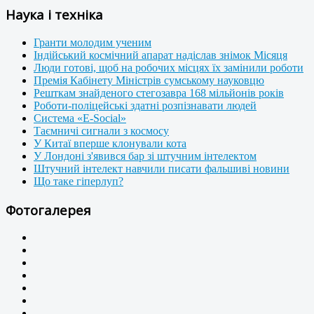
Наука і техніка
Гранти молодим ученим
Індійський космічний апарат надіслав знімок Місяця
Люди готові, щоб на робочих місцях їх замінили роботи
Премія Кабінету Міністрів сумському науковцю
Решткам знайденого стегозавра 168 мільйонів років
Роботи-поліцейські здатні розпізнавати людей
Система «E-Social»
Таємничі сигнали з космосу
У Китаї вперше клонували кота
У Лондоні з'явився бар зі штучним інтелектом
Штучний інтелект навчили писати фальшиві новини
Що таке гіперлуп?
Фотогалерея