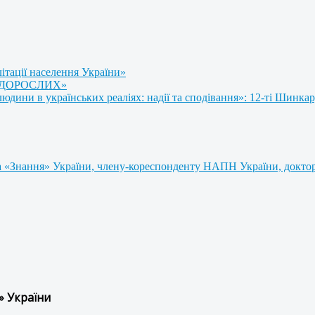
літації населення України»
 ДОРОСЛИХ»
ини в українських реаліях: надії та сподівання»: 12-ті Шинкар
 «Знання» України, члену-кореспонденту НАПН України, доктору
» України