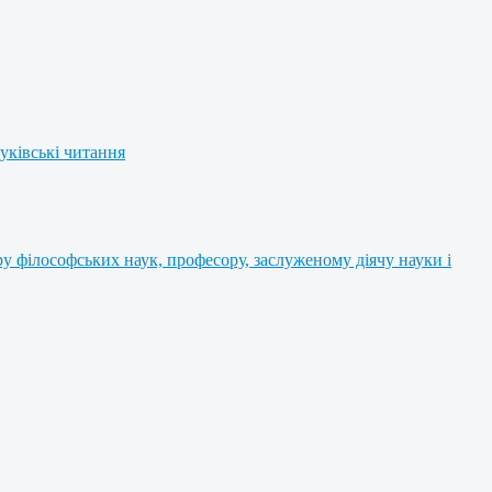
уківські читання
 філософських наук, професору, заслуженому діячу науки і