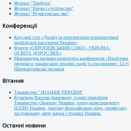
Журнал "Трибуна"
Журнал "Наука і суспільство"
Журнал "Редакторське око"
Конференції
Круглий стіл «Досвід та перспективи психологічної
реабілітації населення України»
Форум «ЄВРОПЕЙСЬКИЙ СОЮЗ - УКРАЇНА:
ОСВІТА ДОРОСЛИХ»
Міжнародна науково-практична конференція «Проблеми
людини в українських реаліях: надії та сподівання»: 12-ті
Шинкаруківські читання
Вітання
Товариство "ЗНАННЯ УКРАЇНИ"
Кушерцю Василю Івановичу, голові правління
Товариства «Знання» України, члену-кореспонденту
НАПН України, доктору філософських наук, професору,
заслуженому діячу науки і техніки України.
Останні новини