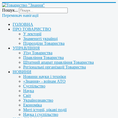
Пошук...
Перемикач навігації
ГОЛОВНА
ПРО ТОВАРИСТВО
У лекторії
Знамениті українці
Підрозділи Товариства
УПРАВЛІННЯ
З'їзд Товариства
Правління Товариства
Штатний апарат правління Товариства
Регіональні організації Товариства
НОВИНИ
Новини науки і техніки
«Знання» - воїнам АТО
Суспільство
Наука
Світ
Українознавство
Економіка
Миті історії, цікаві події
Наука і суспільство