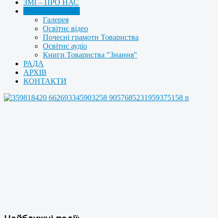
ЗМІ – ПРО НАС
МУЛЬТИМЕДІА
Галерея
Освітнє відео
Почесні грамоти Товариства
Освітнє аудіо
Книги Товариства "Знання"
РАДА
АРХІВ
КОНТАКТИ