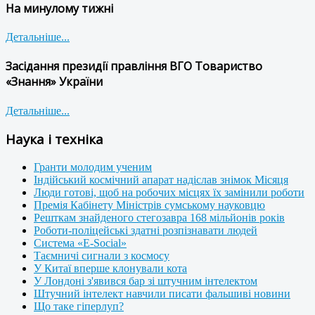
На минулому тижні
Детальніше...
Засідання президії правління ВГО Товариство
«Знання» України
Детальніше...
Наука і техніка
Гранти молодим ученим
Індійський космічний апарат надіслав знімок Місяця
Люди готові, щоб на робочих місцях їх замінили роботи
Премія Кабінету Міністрів сумському науковцю
Решткам знайденого стегозавра 168 мільйонів років
Роботи-поліцейські здатні розпізнавати людей
Система «E-Social»
Таємничі сигнали з космосу
У Китаї вперше клонували кота
У Лондоні з'явився бар зі штучним інтелектом
Штучний інтелект навчили писати фальшиві новини
Що таке гіперлуп?