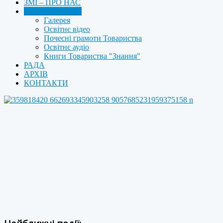
ЗМІ – ПРО НАС
МУЛЬТИМЕДІА
Галерея
Освітнє відео
Почесні грамоти Товариства
Освітнє аудіо
Книги Товариства "Знання"
РАДА
АРХІВ
КОНТАКТИ