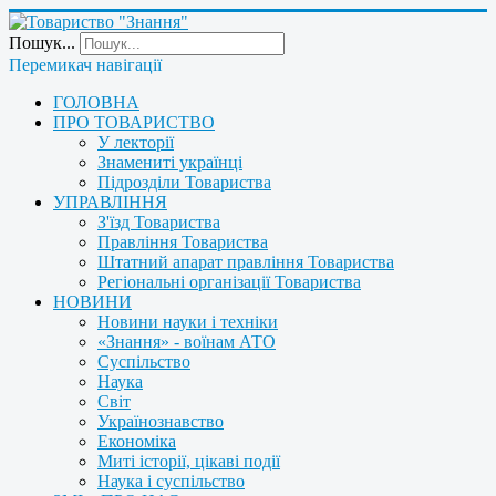
Пошук...
Перемикач навігації
ГОЛОВНА
ПРО ТОВАРИСТВО
У лекторії
Знамениті українці
Підрозділи Товариства
УПРАВЛІННЯ
З'їзд Товариства
Правління Товариства
Штатний апарат правління Товариства
Регіональні організації Товариства
НОВИНИ
Новини науки і техніки
«Знання» - воїнам АТО
Суспільство
Наука
Світ
Українознавство
Економіка
Миті історії, цікаві події
Наука і суспільство