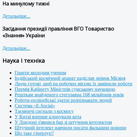
На минулому тижні
Детальніше...
Засідання президії правління ВГО Товариство
«Знання» України
Детальніше...
Наука і техніка
Гранти молодим ученим
Індійський космічний апарат надіслав знімок Місяця
Люди готові, щоб на робочих місцях їх замінили роботи
Премія Кабінету Міністрів сумському науковцю
Решткам знайденого стегозавра 168 мільйонів років
Роботи-поліцейські здатні розпізнавати людей
Система «E-Social»
Таємничі сигнали з космосу
У Китаї вперше клонували кота
У Лондоні з'явився бар зі штучним інтелектом
Штучний інтелект навчили писати фальшиві новини
Що таке гіперлуп?