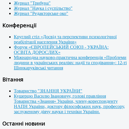
Журнал "Трибуна"
Журнал "Наука і суспільство"
Журнал "Редакторське око"
Конференції
Круглий стіл «Досвід та перспективи психологічної
реабілітації населення України»
Форум «ЄВРОПЕЙСЬКИЙ СОЮЗ - УКРАЇНА:
ОСВІТА ДОРОСЛИХ»
Міжнародна науково-практична конференція «Проблеми
людини в українських реаліях: надії та сподівання»: 12-ті
Шинкаруківські читання
Вітання
Товариство "ЗНАННЯ УКРАЇНИ"
Кушерцю Василю Івановичу, голові правління
Товариства «Знання» України, члену-кореспонденту
НАПН України, доктору філософських наук, професору,
заслуженому діячу науки і техніки України.
Останні новини