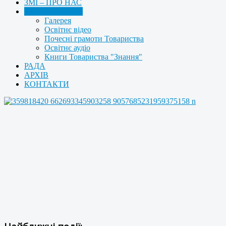
ЗМІ – ПРО НАС
МУЛЬТИМЕДІА
Галерея
Освітнє відео
Почесні грамоти Товариства
Освітнє аудіо
Книги Товариства "Знання"
РАДА
АРХІВ
КОНТАКТИ