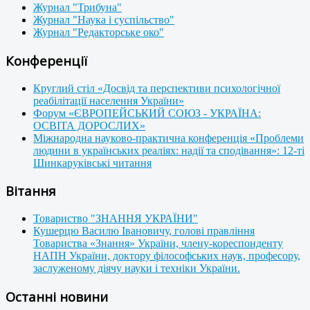
Журнал "Трибуна"
Журнал "Наука і суспільство"
Журнал "Редакторське око"
Конференції
Круглий стіл «Досвід та перспективи психологічної
реабілітації населення України»
Форум «ЄВРОПЕЙСЬКИЙ СОЮЗ - УКРАЇНА:
ОСВІТА ДОРОСЛИХ»
Міжнародна науково-практична конференція «Проблеми
людини в українських реаліях: надії та сподівання»: 12-ті
Шинкаруківські читання
Вітання
Товариство "ЗНАННЯ УКРАЇНИ"
Кушерцю Василю Івановичу, голові правління
Товариства «Знання» України, члену-кореспонденту
НАПН України, доктору філософських наук, професору,
заслуженому діячу науки і техніки України.
Останні новини