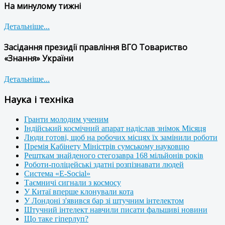
На минулому тижні
Детальніше...
Засідання президії правління ВГО Товариство
«Знання» України
Детальніше...
Наука і техніка
Гранти молодим ученим
Індійський космічний апарат надіслав знімок Місяця
Люди готові, щоб на робочих місцях їх замінили роботи
Премія Кабінету Міністрів сумському науковцю
Решткам знайденого стегозавра 168 мільйонів років
Роботи-поліцейські здатні розпізнавати людей
Система «E-Social»
Таємничі сигнали з космосу
У Китаї вперше клонували кота
У Лондоні з'явився бар зі штучним інтелектом
Штучний інтелект навчили писати фальшиві новини
Що таке гіперлуп?