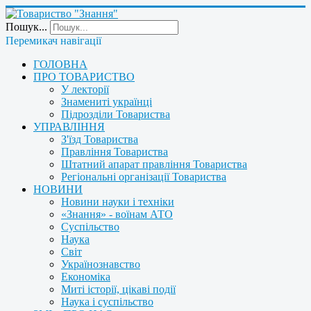
Пошук...
Перемикач навігації
ГОЛОВНА
ПРО ТОВАРИСТВО
У лекторії
Знамениті українці
Підрозділи Товариства
УПРАВЛІННЯ
З'їзд Товариства
Правління Товариства
Штатний апарат правління Товариства
Регіональні організації Товариства
НОВИНИ
Новини науки і техніки
«Знання» - воїнам АТО
Суспільство
Наука
Світ
Українознавство
Економіка
Миті історії, цікаві події
Наука і суспільство