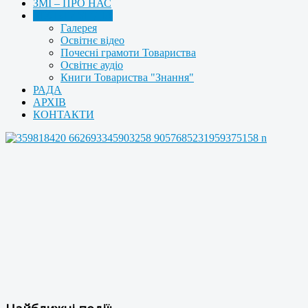
ЗМІ – ПРО НАС
МУЛЬТИМЕДІА
Галерея
Освітнє відео
Почесні грамоти Товариства
Освітнє аудіо
Книги Товариства "Знання"
РАДА
АРХІВ
КОНТАКТИ