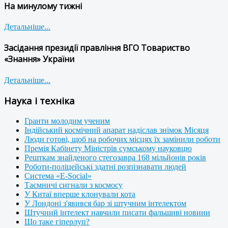
На минулому тижні
Детальніше...
Засідання президії правління ВГО Товариство
«Знання» України
Детальніше...
Наука і техніка
Гранти молодим ученим
Індійський космічний апарат надіслав знімок Місяця
Люди готові, щоб на робочих місцях їх замінили роботи
Премія Кабінету Міністрів сумському науковцю
Решткам знайденого стегозавра 168 мільйонів років
Роботи-поліцейські здатні розпізнавати людей
Система «E-Social»
Таємничі сигнали з космосу
У Китаї вперше клонували кота
У Лондоні з'явився бар зі штучним інтелектом
Штучний інтелект навчили писати фальшиві новини
Що таке гіперлуп?