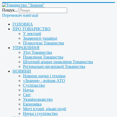
Пошук...
Перемикач навігації
ГОЛОВНА
ПРО ТОВАРИСТВО
У лекторії
Знамениті українці
Підрозділи Товариства
УПРАВЛІННЯ
З'їзд Товариства
Правління Товариства
Штатний апарат правління Товариства
Регіональні організації Товариства
НОВИНИ
Новини науки і техніки
«Знання» - воїнам АТО
Суспільство
Наука
Світ
Українознавство
Економіка
Миті історії, цікаві події
Наука і суспільство