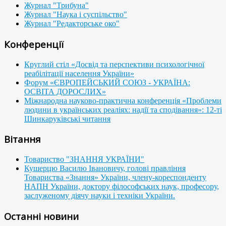
Журнал "Трибуна"
Журнал "Наука і суспільство"
Журнал "Редакторське око"
Конференції
Круглий стіл «Досвід та перспективи психологічної
реабілітації населення України»
Форум «ЄВРОПЕЙСЬКИЙ СОЮЗ - УКРАЇНА:
ОСВІТА ДОРОСЛИХ»
Міжнародна науково-практична конференція «Проблеми
людини в українських реаліях: надії та сподівання»: 12-ті
Шинкаруківські читання
Вітання
Товариство "ЗНАННЯ УКРАЇНИ"
Кушерцю Василю Івановичу, голові правління
Товариства «Знання» України, члену-кореспонденту
НАПН України, доктору філософських наук, професору,
заслуженому діячу науки і техніки України.
Останні новини