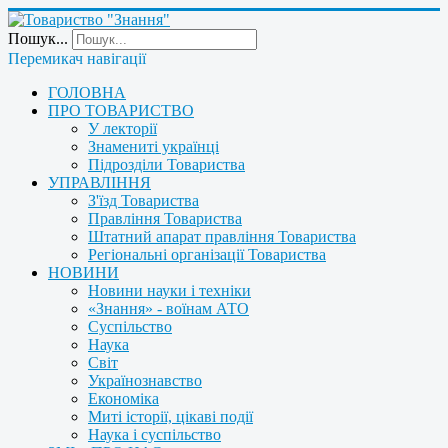
Пошук...
Перемикач навігації
ГОЛОВНА
ПРО ТОВАРИСТВО
У лекторії
Знамениті українці
Підрозділи Товариства
УПРАВЛІННЯ
З'їзд Товариства
Правління Товариства
Штатний апарат правління Товариства
Регіональні організації Товариства
НОВИНИ
Новини науки і техніки
«Знання» - воїнам АТО
Суспільство
Наука
Світ
Українознавство
Економіка
Миті історії, цікаві події
Наука і суспільство