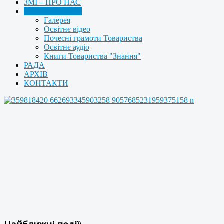
ЗМІ – ПРО НАС
МУЛЬТИМЕДІА
Галерея
Освітнє відео
Почесні грамоти Товариства
Освітнє аудіо
Книги Товариства "Знання"
РАДА
АРХІВ
КОНТАКТИ