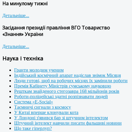
На минулому тижні
Детальніше...
Засідання президії правління ВГО Товариство
«Знання» України
Детальніше...
Наука і техніка
Гранти молодим ученим
Індійський космічний апарат надіслав знімок Місяця
Люди готові, щоб на робочих місцях їх замінили роботи
Премія Кабінету Міністрів сумському науковцю
Решткам знайденого стегозавра 168 мільйонів років
Роботи-поліцейські здатні розпізнавати людей
Система «E-Social»
Таємничі сигнали з космосу
У Китаї вперше клонували кота
У Лондоні з'явився бар зі штучним інтелектом
Штучний інтелект навчили писати фальшиві новини
Що таке гіперлуп?