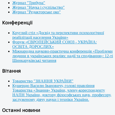
Журнал "Трибуна"
Журнал "Наука і суспільство"
Журнал "Редакторське око"
Конференції
Круглий стіл «Досвід та перспективи психологічної
реабілітації населення України»
Форум «ЄВРОПЕЙСЬКИЙ СОЮЗ - УКРАЇНА:
ОСВІТА ДОРОСЛИХ»
Міжнародна науково-практична конференція «Проблеми
людини в українських реаліях: надії та сподівання»: 12-ті
Шинкаруківські читання
Вітання
Товариство "ЗНАННЯ УКРАЇНИ"
Кушерцю Василю Івановичу, голові правління
Товариства «Знання» України, члену-кореспонденту
НАПН України, доктору філософських наук, професору,
заслуженому діячу науки і техніки України.
Останні новини