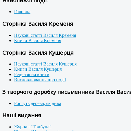
Найближчі події:
Головна
Сторінка Василя Кременя
Наукові статті Василя Кременя
Книги Василя Кременя
Сторінка Василя Кушерця
Наукові статті Василя Кушерця
Книги Василя Кушерця
Рецензії на книги
Висловлювання про події
З творчого доробку письменника Василя Васил
Ростуть дерева, як дива
Наші видання
Журнал "Трибуна"