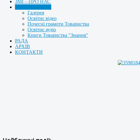
ЗМІ – ПРО НАС
МУЛЬТИМЕДІА
Галерея
Освітнє відео
Почесні грамоти Товариства
Освітнє аудіо
Книги Товариства "Знання"
РАДА
АРХІВ
КОНТАКТИ