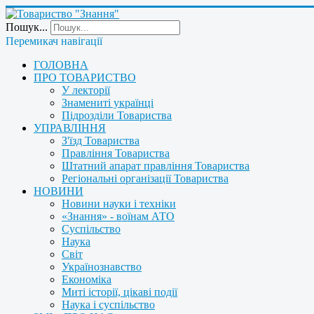
Пошук...
Перемикач навігації
ГОЛОВНА
ПРО ТОВАРИСТВО
У лекторії
Знамениті українці
Підрозділи Товариства
УПРАВЛІННЯ
З'їзд Товариства
Правління Товариства
Штатний апарат правління Товариства
Регіональні організації Товариства
НОВИНИ
Новини науки і техніки
«Знання» - воїнам АТО
Суспільство
Наука
Світ
Українознавство
Економіка
Миті історії, цікаві події
Наука і суспільство