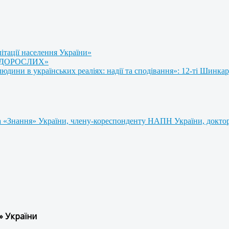
літації населення України»
 ДОРОСЛИХ»
ини в українських реаліях: надії та сподівання»: 12-ті Шинкар
 «Знання» України, члену-кореспонденту НАПН України, доктору
» України