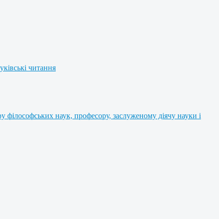
уківські читання
 філософських наук, професору, заслуженому діячу науки і