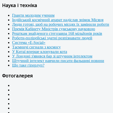
Наука і техніка
Гранти молодим ученим
Індійський космічний апарат надіслав знімок Місяця
Люди готові, щоб на робочих місцях їх замінили роботи
Премія Кабінету Міністрів сумському науковцю
Решткам знайденого стегозавра 168 мільйонів років
Роботи-поліцейські здатні розпізнавати людей
Система «E-Social»
Таємничі сигнали з космосу
У Китаї вперше клонували кота
У Лондоні з'явився бар зі штучним інтелектом
Штучний інтелект навчили писати фальшиві новини
Що таке гіперлуп?
Фотогалерея