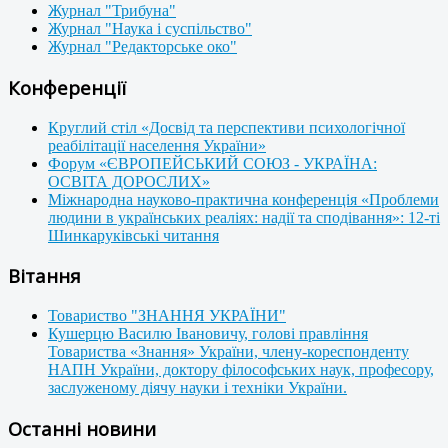
Журнал "Трибуна"
Журнал "Наука і суспільство"
Журнал "Редакторське око"
Конференції
Круглий стіл «Досвід та перспективи психологічної
реабілітації населення України»
Форум «ЄВРОПЕЙСЬКИЙ СОЮЗ - УКРАЇНА:
ОСВІТА ДОРОСЛИХ»
Міжнародна науково-практична конференція «Проблеми
людини в українських реаліях: надії та сподівання»: 12-ті
Шинкаруківські читання
Вітання
Товариство "ЗНАННЯ УКРАЇНИ"
Кушерцю Василю Івановичу, голові правління
Товариства «Знання» України, члену-кореспонденту
НАПН України, доктору філософських наук, професору,
заслуженому діячу науки і техніки України.
Останні новини