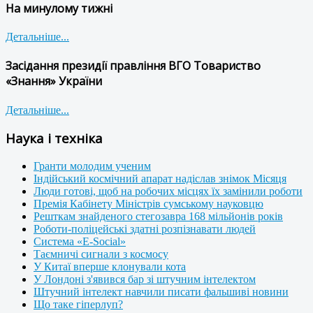
На минулому тижні
Детальніше...
Засідання президії правління ВГО Товариство
«Знання» України
Детальніше...
Наука і техніка
Гранти молодим ученим
Індійський космічний апарат надіслав знімок Місяця
Люди готові, щоб на робочих місцях їх замінили роботи
Премія Кабінету Міністрів сумському науковцю
Решткам знайденого стегозавра 168 мільйонів років
Роботи-поліцейські здатні розпізнавати людей
Система «E-Social»
Таємничі сигнали з космосу
У Китаї вперше клонували кота
У Лондоні з'явився бар зі штучним інтелектом
Штучний інтелект навчили писати фальшиві новини
Що таке гіперлуп?