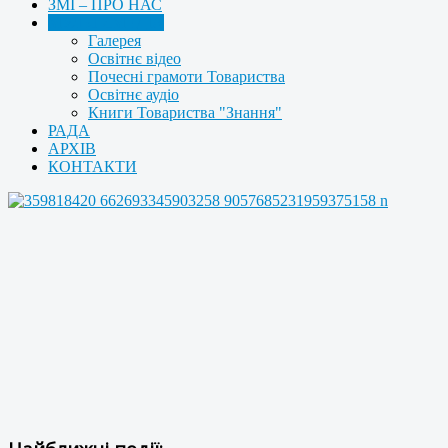
ЗМІ – ПРО НАС
МУЛЬТИМЕДІА
Галерея
Освітнє відео
Почесні грамоти Товариства
Освітнє аудіо
Книги Товариства "Знання"
РАДА
АРХІВ
КОНТАКТИ