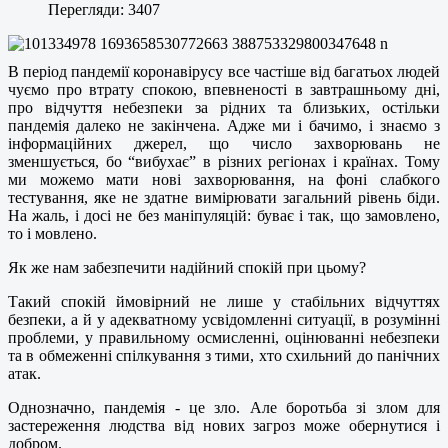
Перегляди: 3407
В період пандемії коронавірусу все частіше від багатьох людей
чуємо про втрату спокою, впевненості в завтрашньому дні,
про відчуття небезпеки за рідних та близьких, остільки
пандемія далеко не закінчена. Адже ми і бачимо, і знаємо з
інформаційних джерел, що число захворювань не
зменшується, бо “вибухає” в різних регіонах і країнах. Тому
ми можемо мати нові захворювання, на фоні слабкого
тестування, яке не здатне вимірювати загальний рівень біди.
На жаль, і досі не без маніпуляцій: буває і так, що замовлено,
то і мовлено.
Як же нам забезпечити надійний спокій при цьому?
Такий спокій ймовірний не лише у стабільних відчуттях
безпеки, а й у адекватному усвідомленні ситуації, в розумінні
проблеми, у правильному осмисленні, оцінюванні небезпеки
та в обмеженні спілкування з тими, хто схильний до панічних
атак.
Однозначно, пандемія - це зло. Але боротьба зі злом для
застереження людства від нових загроз може обернутися і
добром.