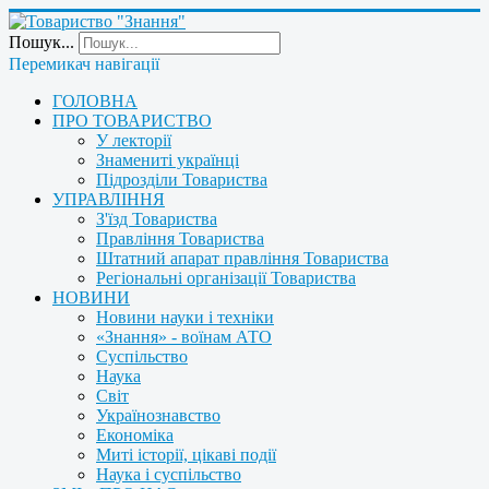
Пошук...
Перемикач навігації
ГОЛОВНА
ПРО ТОВАРИСТВО
У лекторії
Знамениті українці
Підрозділи Товариства
УПРАВЛІННЯ
З'їзд Товариства
Правління Товариства
Штатний апарат правління Товариства
Регіональні організації Товариства
НОВИНИ
Новини науки і техніки
«Знання» - воїнам АТО
Суспільство
Наука
Світ
Українознавство
Економіка
Миті історії, цікаві події
Наука і суспільство