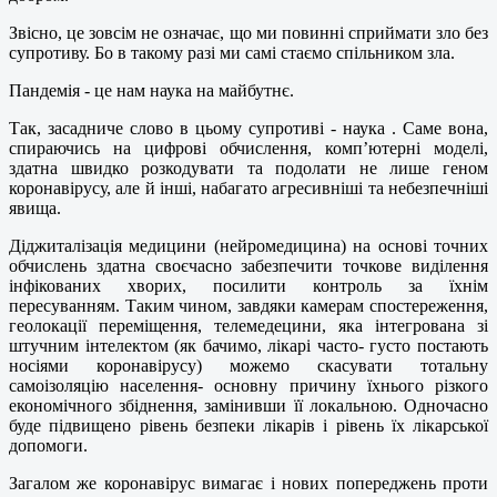
Звісно, це зовсім не означає, що ми повинні сприймати зло без
супротиву. Бо в такому разі ми самі стаємо спільником зла.
Пандемія - це нам наука на майбутнє.
Так, засадниче слово в цьому супротиві - наука . Саме вона,
спираючись на цифрові обчислення, комп’ютерні моделі,
здатна швидко розкодувати та подолати не лише геном
коронавірусу, але й інші, набагато агресивніші та небезпечніші
явища.
Діджиталізація медицини (нейромедицина) на основі точних
обчислень здатна своєчасно забезпечити точкове виділення
інфікованих хворих, посилити контроль за їхнім
пересуванням. Таким чином, завдяки камерам спостереження,
геолокації переміщення, телемедецини, яка інтегрована зі
штучним інтелектом (як бачимо, лікарі часто- густо постають
носіями коронавірусу) можемо скасувати тотальну
самоізоляцію населення- основну причину їхнього різкого
економічного збіднення, замінивши її локальною. Одночасно
буде підвищено рівень безпеки лікарів і рівень їх лікарської
допомоги.
Загалом же коронавірус вимагає і нових попереджень проти