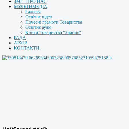
ЗМІ – ПРО НАС
МУЛЬТИМЕДІА
Галерея
Освітнє відео
Почесні грамоти Товариства
Освітнє аудіо
Книги Товариства "Знання"
РАДА
АРХІВ
КОНТАКТИ