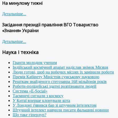
На минулому тижні
Детальніше...
Засідання президії правління ВГО Товариство
«Знання» України
Детальніше...
Наука і техніка
Гранти молодим ученим
Індійський космічний апарат надіслав знімок Місяця
Люди готові, щоб на робочих місцях їх замінили роботи
Премія Кабінету Міністрів сумському науковцю
Решткам знайденого стегозавра 168 мільйонів років
Роботи-поліцейські здатні розпізнавати людей
Система «E-Social»
Таємничі сигнали з космосу
У Китаї вперше клонували кота
У Лондоні з'явився бар зі штучним інтелектом
Штучний інтелект навчили писати фальшиві новини
Що таке гіперлуп?