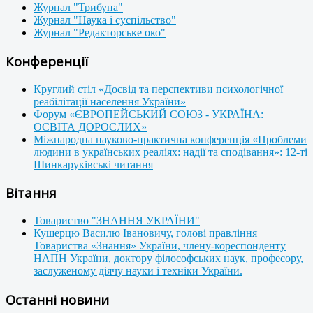
Журнал "Трибуна"
Журнал "Наука і суспільство"
Журнал "Редакторське око"
Конференції
Круглий стіл «Досвід та перспективи психологічної
реабілітації населення України»
Форум «ЄВРОПЕЙСЬКИЙ СОЮЗ - УКРАЇНА:
ОСВІТА ДОРОСЛИХ»
Міжнародна науково-практична конференція «Проблеми
людини в українських реаліях: надії та сподівання»: 12-ті
Шинкаруківські читання
Вітання
Товариство "ЗНАННЯ УКРАЇНИ"
Кушерцю Василю Івановичу, голові правління
Товариства «Знання» України, члену-кореспонденту
НАПН України, доктору філософських наук, професору,
заслуженому діячу науки і техніки України.
Останні новини