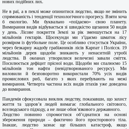
нових подібних лих.
Не в раї, а в пеклі може опинитися людство, якщо не змінить
спрямованість і тенденції технологічного прогресу. Взяти хоча
б екологію. Ми буквально «поїдаємо» свою планету.
Вимирання видів відбувається зі швидкістю щезання 50 видів
у день. Лісове покриття Землі за рік зменшується на 17
мільйонів гектарів. Щосекунди ми з’їдаємо шматок лісу
розміром із футбольне поле. Це особливо стосується України,
через безкарну жадобу грабіжників лісів Карпат і Полісся. 19
мільйонів дерев щодоби зникають у ненаситній утробі
людства. В океанах утворилися величезні завали сміття.
Посилюється дефіцит прісної води. Щодоби ми спалюємо 15
мільйонів тон нафти (невідтворюваного ресурсу). Ми
виловили й безповоротно використали 70% усіх видів
промислових риб, багато з яких перебувають на межі
вимирання. Четверта частина всіх видів птахів уже доведена
до вимирання.
Пандемія сфокусовала виклик людству, показавши, що захист
життя та здоров’я людей вимагає глобального світового,
вселюдського підходу, а не лише обов’язкового державного.
Людство повинно спромогтися об’єднатися на основі
збереження природи – фактично його просторового тіла.
Інакше, людство зазнає ще більших катастроф, якщо