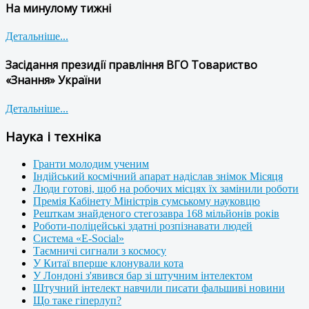
На минулому тижні
Детальніше...
Засідання президії правління ВГО Товариство
«Знання» України
Детальніше...
Наука і техніка
Гранти молодим ученим
Індійський космічний апарат надіслав знімок Місяця
Люди готові, щоб на робочих місцях їх замінили роботи
Премія Кабінету Міністрів сумському науковцю
Решткам знайденого стегозавра 168 мільйонів років
Роботи-поліцейські здатні розпізнавати людей
Система «E-Social»
Таємничі сигнали з космосу
У Китаї вперше клонували кота
У Лондоні з'явився бар зі штучним інтелектом
Штучний інтелект навчили писати фальшиві новини
Що таке гіперлуп?