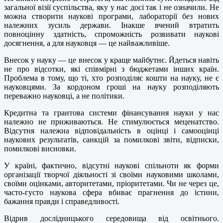
загальної візії суспільства, яку у нас досі так і не означили. Не
можна створити наукові програми, лабораторії без нових
належних зусиль держави. Інакше вчений втратить
повноцінну здатність, спроможність розвивати наукові
досягнення, а для науковця — це найважливіше.
Внесок у науку — це внесок у краще майбутнє. Йдеться навіть
не про відсотки, які співмірні з бюджетами інших країн.
Проблема в тому, що ті, хто розподіляє кошти на науку, не є
науковцями. За кордоном гроші на науку розподіляють
переважно науковці, а не політики.
Кредитна та грантова системи фінансування науки у нас
належно не приживаються. Не стимулюється меценатство.
Відсутня належна відповідальність в оцінці і самооцінці
наукових результатів, санкцій за помилкові звіти, відписки,
помилкові висновки.
У країні, фактично, відсутні наукові спільноти як форми
організації творчої діяльності зі своїми науковими школами,
своїми оцінками, авторитетами, пріоритетами. Чи не через це,
часто-густо наукова сфера вбиває прагнення до істини,
бажання правди і справедливості.
Відрив дослідницького середовища від освітнього.