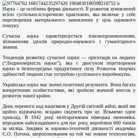
Наука – це особлива форма діяльності. Її розвиток зумовлений
всією суспільно-історичною практикою, яка включає у себе
перетворення матеріального замовлення у ціль наукового
пошуку.
Сучасна наука характеризується взаємопроникненням,
зближенням ідеалів природно-наукового і гуманітарного
знання.
Тенденція розвитку сучасної науки — орієнтація на людину
(“Людиномірність науки”), яка є двигуном перетворення
науки в безпосередньо продуктивну силу. Розвиток творчих
здібностей людини стає потребою суспільного виробництва.
Українська наука має значні позитивні результати. Вона багата
конкретними особистостями, які зробили значний внесок у
розвиток нашої країни.
День перемоги над нацизмом у Другій світовій війні, який ми
щойно відзначали, яскраво свідчить про це. Візьмемо один
приклад. В 1942 році мілітаризована німецька економіка,
впродовж найскладнішого для нас року, виробляла 600 танків
за місяць. Завдяки ж науково-технічній діяльності академіка
Є.О. Патона, запропонованим на той час новим технологіям,