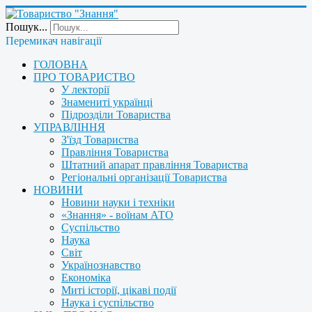
Пошук...
Перемикач навігації
ГОЛОВНА
ПРО ТОВАРИСТВО
У лекторії
Знамениті українці
Підрозділи Товариства
УПРАВЛІННЯ
З'їзд Товариства
Правління Товариства
Штатний апарат правління Товариства
Регіональні організації Товариства
НОВИНИ
Новини науки і техніки
«Знання» - воїнам АТО
Суспільство
Наука
Світ
Українознавство
Економіка
Миті історії, цікаві події
Наука і суспільство