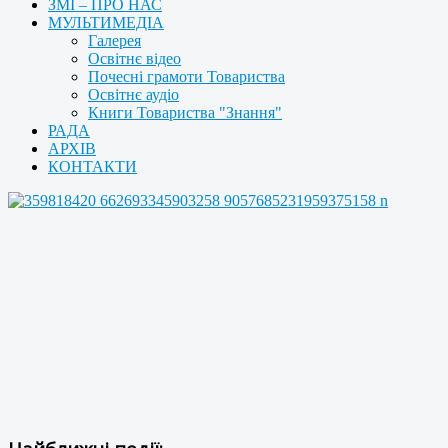
ЗМІ – ПРО НАС
МУЛЬТИМЕДІА
Галерея
Освітнє відео
Почесні грамоти Товариства
Освітнє аудіо
Книги Товариства "Знання"
РАДА
АРХІВ
КОНТАКТИ