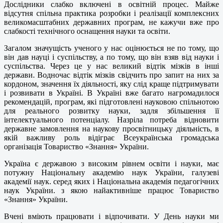
Дослідники слабко
включені в освітній процес. Майже
відсутня спільна практика розробки і реалізації комплексних
великомасштабних державних програм, не кажучи вже про
слабкості технічного оснащення науки та освіти.
Загалом значущість ученого у нас оцінюється не по тому, що
він дав науці і суспільству, а по тому, що він взяв від науки і
суспільства. Через це у нас великий відтік мізків в інші
держави. Водночас відтік мізків свідчить про запит на них за
кордоном, значення їх діяльності, яку слід краще підтримувати
і розвивати в Україні. В Україні вже багато нагромадилося
рекомендацій, програм, які підготовлені науковою спільнотою
для реального розвитку науки, задля збільшення її
інтелектуального потенціалу. Назріла потреба відновити
державне замовлення на наукову просвітницьку діяльність, в
якій важливу роль відіграє Всеукраїнська громадська
організація Товариство «Знання» України.
Україна є державою з високим рівнем освіти і науки, має
потужну Національну академію наук України, галузеві
академії наук. серед яких і Національна академія педагогічних
наук України. з якою найактивніше працює Товариство
«Знання» України.
Вчені вміють працювати і відпочивати. У День науки ми