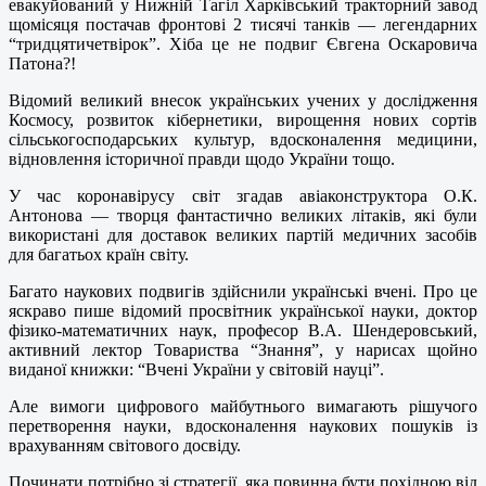
евакуйований у Нижній Тагіл Харківський тракторний завод
щомісяця постачав фронтові 2 тисячі танків — легендарних
“тридцятичетвірок”. Хіба це не подвиг Євгена Оскаровича
Патона?!
Відомий великий внесок українських учених у дослідження
Космосу, розвиток кібернетики, вирощення нових сортів
сільськогосподарських культур, вдосконалення медицини,
відновлення історичної правди щодо України тощо.
У час коронавірусу світ згадав авіаконструктора О.К.
Антонова — творця фантастично великих літаків, які були
використані для доставок великих партій медичних засобів
для багатьох країн світу.
Багато наукових подвигів здійснили українські вчені. Про це
яскраво пише відомий просвітник української науки, доктор
фізико-математичних наук, професор В.А. Шендеровський,
активний лектор Товариства “Знання”, у нарисах щойно
виданої книжки: “Вчені України у світовій науці”.
Але вимоги цифрового майбутнього вимагають рішучого
перетворення науки, вдосконалення наукових пошуків із
врахуванням світового досвіду.
Починати потрібно зі стратегії, яка повинна бути похідною від