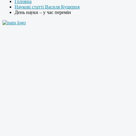
Головна
Наукові статті Василя Кушерця
День науки – у час перемін