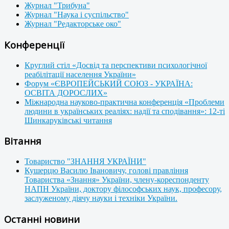
Журнал "Трибуна"
Журнал "Наука і суспільство"
Журнал "Редакторське око"
Конференції
Круглий стіл «Досвід та перспективи психологічної
реабілітації населення України»
Форум «ЄВРОПЕЙСЬКИЙ СОЮЗ - УКРАЇНА:
ОСВІТА ДОРОСЛИХ»
Міжнародна науково-практична конференція «Проблеми
людини в українських реаліях: надії та сподівання»: 12-ті
Шинкаруківські читання
Вітання
Товариство "ЗНАННЯ УКРАЇНИ"
Кушерцю Василю Івановичу, голові правління
Товариства «Знання» України, члену-кореспонденту
НАПН України, доктору філософських наук, професору,
заслуженому діячу науки і техніки України.
Останні новини