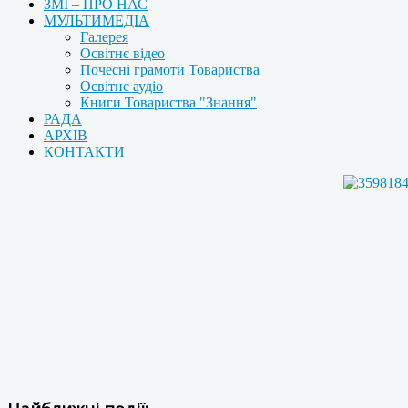
ЗМІ – ПРО НАС
МУЛЬТИМЕДІА
Галерея
Освітнє відео
Почесні грамоти Товариства
Освітнє аудіо
Книги Товариства "Знання"
РАДА
АРХІВ
КОНТАКТИ