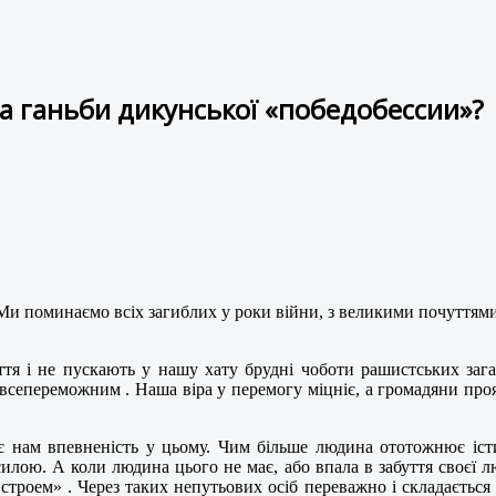
та ганьби дикунської «победобессии»?
і. Ми поминаємо всіх загиблих у роки війни, з великими почуттями 
я і не пускають у нашу хату брудні чоботи рашистських зага
 всепереможним . Наша віра у перемогу міцніє, а громадяни прояв
є нам впевненість у цьому. Чим більше людина ототожнює істи
лою. А коли людина цього не має, або впала в забуття своєї лю
троем» . Через таких непутьових осіб переважно і складається н