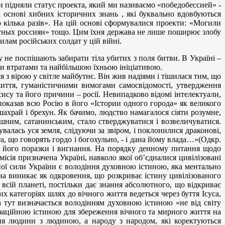
ни підняли статус проекта, який ми називаємо «победобессией» -
а основі хибних історичних знань , які буквально вдовбуються
 кілька разів». На цій основі сформувалися проекти: «Могили
мертных россиян» тощо. Цим їхня держава не лише поширює злобу
илам російських солдат у цій війні.
 не поспішають забирати тіла убитих з поля битви. В Україні –
и втратами та найбільшою їхньою ініціативою.
ся з вірою у світле майбутнє. Він жив надіями і тішилася тим, що
життя, гуманістичними вимогами самосвідомості, утвердження
ису та його причини – росії. Невипадково відомі інтелектуали,
 показав всю Росію в його «Істории одного города» як великого
ахрай і брехун. Як бачимо, людство намагалося сіяти розумне,
ашним, сатанинським, стало стверджуватися і возвеличуватися.
валась уся земля, слідуючи за звіром, і поклонилися драконові,
та, що говорять гордо і богохульно, - і дана йому влада…»(Одкр.
у його поразки і вигнання. На порядку денному питання щодо
сія призначена Україні, навколо якої об’єдналися цивілізовані
ої сили України є володіння духовною істиною, яка ментально
на виникає як одкровення, що розкриває істину цивілізованого
всій планеті, постільки дає знання абсолютного, що відкриває
 категоріях шлях до вічного життя ведеться через буття Ісуса,
 тут визначається володінням духовною істиною «не від світу
ілізаційною істиною для збереження вічного та мирного життя на
я людини з людиною, а народу з народом, які коректуються