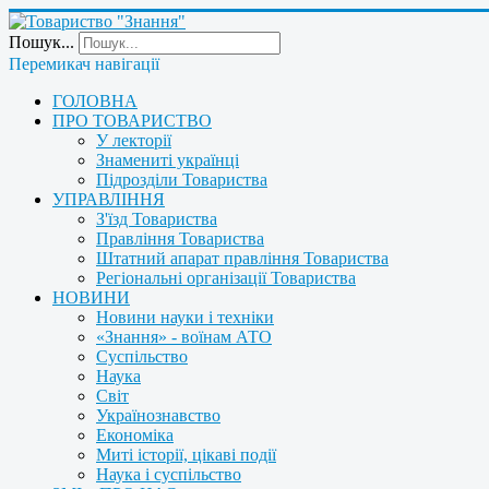
Пошук...
Перемикач навігації
ГОЛОВНА
ПРО ТОВАРИСТВО
У лекторії
Знамениті українці
Підрозділи Товариства
УПРАВЛІННЯ
З'їзд Товариства
Правління Товариства
Штатний апарат правління Товариства
Регіональні організації Товариства
НОВИНИ
Новини науки і техніки
«Знання» - воїнам АТО
Суспільство
Наука
Світ
Українознавство
Економіка
Миті історії, цікаві події
Наука і суспільство