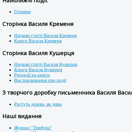
Найближчі події:
Головна
Сторінка Василя Кременя
Наукові статті Василя Кременя
Книги Василя Кременя
Сторінка Василя Кушерця
Наукові статті Василя Кушерця
Книги Василя Кушерця
Рецензії на книги
Висловлювання про події
З творчого доробку письменника Василя Васил
Ростуть дерева, як дива
Наші видання
Журнал "Трибуна"