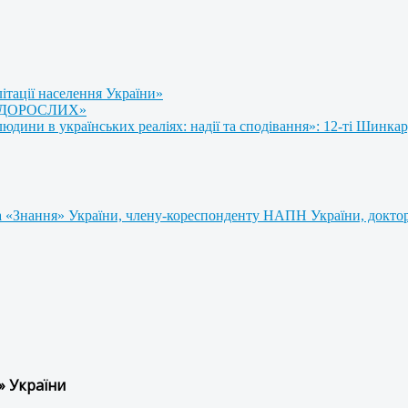
літації населення України»
 ДОРОСЛИХ»
ини в українських реаліях: надії та сподівання»: 12-ті Шинкар
 «Знання» України, члену-кореспонденту НАПН України, доктору
» України