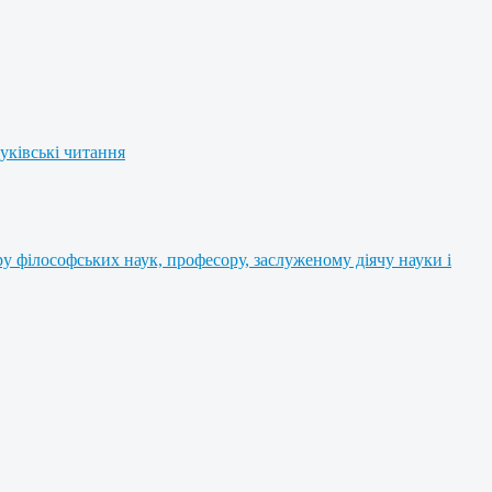
уківські читання
 філософських наук, професору, заслуженому діячу науки і