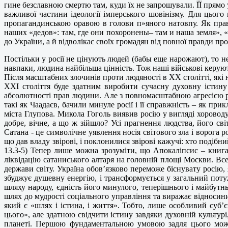
гине безславною смертю там, куди їх не запрошували. ЇЇ прямо 
важливої частини ідеології імперського шовінізму. Для цього
пропагандинською оравою в голови п»яного натовпу. Як прави
наших «дедов»: там, где они похоронены– там и наша земля», «
до України, а й відволікає своїх громадян від повної правди пр
Постільки у росії не цінують людей (бабы еще нарожают), то н
навпаки, людина найбільша цінність. Тож наші військові керу
Після масштабних злочинів проти людяності в ХХ столітті, які не
ХХІ століття буде здатним виробити сучасну духовну істину
абсолютності прав людини. Але з повномасштабною агресією рос
такі як Чаадаєв, бачили минуле росії і її справжність – як п
міста Глупова. Микола Гоголь виявив росію у вигляді хоровод
добре, вічне, а що ж зійшло? Усі прагнення людства, його св
Сатана - це символічне уявлення носія світового зла і ворога 
що дав владу звірові, і поклонилися звірові кажучі: хто подібн
13.3-5) Тепер лише можна зрозуміти, що Апокаліпсис – книг
ліквідацію сатаниського алтаря на головній площі Москви. Все
держави світу. Україна обов’язково переможе біснувату росі
збуджує душевну енергію, і трансформується у загальний поту
шляху народу, єдність його минулого, теперішнього і майбутн
шлях до мудрості соціального управління та виражає відносини
який є «шлях і істина, і життя». Тобто, лише особливий суб
цього», але здатною свідчити істину завдяки духовній культурі
планеті. Першою фундаментальною умовою задля цього можн