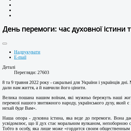
День перемоги: час духовної істини 
Надрукувати
E-mail
Деталі
Перегляди: 27603
8 та 9 травня 2022 року - сакральні для України і українців дн
дали нам життя, а й навчили його цінити.
Велика пошана нашим воїнам, які мужньо бережуть наші житт
перемозі нашого звитяжного народу, українського духу, який є
нехай буде Вам».
Наша опора - духовна істина, яка веде до перемоги. Вона да
усвідомлює, що її дух стає моральним вулканом, непоборною си
Тобто в особу, яка лише може «гордится своим общественным с