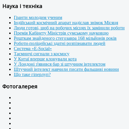
Наука і техніка
Гранти молодим ученим
Індійський космічний апарат надіслав знімок Місяця
Люди готові, щоб на робочих місцях їх замінили роботи
Премія Кабінету Міністрів сумському науковцю
Решткам знайденого стегозавра 168 мільйонів років
Роботи-поліцейські здатні розпізнавати людей
Система «E-Social»
Таємничі сигнали з космосу
У Китаї вперше клонували кота
У Лондоні з'явився бар зі штучним інтелектом
Штучний інтелект навчили писати фальшиві новини
Що таке гіперлуп?
Фотогалерея