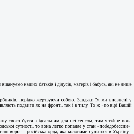
вшануємо наших батьків і дідусів, матерів і бабусь, які не лише
рбників, нерідко жертвуючи собою. Завдяки їм ми впевнені у
ляють подвиги як на фронті, так і в тилу. То ж «по вірі Вашій
ну свого буття з ідеальним для неї сенсом, тим чіткіше вона
дської сутності, то вона легко попадає у стан «победобессии».
аш ворог – російська орда, яка колонами суниться в Україну і