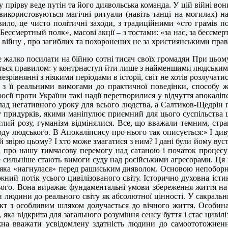
у прірву веде путін та його диявольська команда. У цій війні во
 використовуються магічні ритуали (навіть танці на могилах) н
ло, це чисто політичні заходи, з традиційними «сто грамів по
Бессмертный полк», масові акції – з тостами: «за нас, за бесс
о війну , про загиблих та похоронених не за християнськими прав
е жалко посилати на бійню сотні тисяч своїх громадян При цьому
ються правилом: у контрнаступ йти лише з найменшими людським
зрівнянні з ніякими періодами в історії, світ не хотів розлучати
 з її реальними вимогами до практичної поведінки, способу 
ії проти України такі надії перетворилися у відчуття апокаліпс
риклад негативного уроку для всього людства, а Салтиков-Щедрін
у придурків, якими маніпулює приємний для цього суспільства ш
ітлий розу, гуманізм відмінялися. Все, що вважали темним, стр
роду людського. В Апокаліпсису про нього так описується:» І диву
ий звірю цьому? І хто може змагатися з ним? І дані були йому вус
а про нашу тимчасову перемогу над сатаною і початок процес
 сильніше стають вимоги суду над російськими агресорами. Ця мі
ю, яка «нагнулася» перед рашиським дияволом. Основою непоборн
жний потік усього цивілізованого світу. Історично духовна істи
ього. Вона виражає фундаментальні умови збереження життя на 
 людини до реального світу як абсолютної цінності. У сакральних
’єкт з особливим шляхом долучається до вічного життя. Особина
, яка відкрита для загального розуміння сенсу буття і стає цив
а вважати усвідомлену здатність людини до самоототожненн