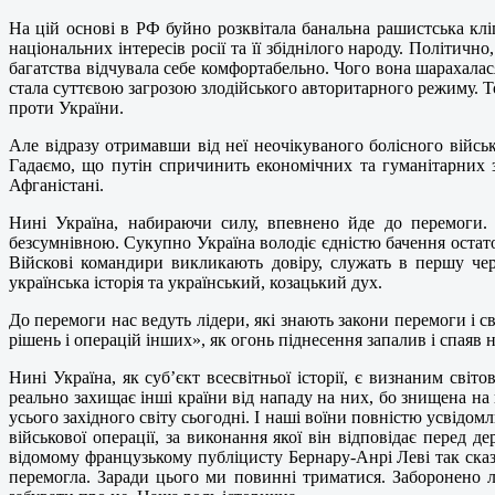
На цій основі в РФ буйно розквітала банальна рашистська кл
національних інтересів росії та її збіднілого народу. Політич
багатства відчувала себе комфортабельно. Чого вона шарахалася
стала суттєвою загрозою злодійського авторитарного режиму. Т
проти України.
Але відразу отримавши від неї неочікуваного болісного військ
Гадаємо, що путін спричинить економічних та гуманітарних зб
Афганістані.
Нині Україна, набираючи силу, впевнено йде до перемоги. 
безсумнівною. Сукупно Україна володіє єдністю бачення остато
Війскові командири викликають довіру, служать в першу че
українська історія та український, козацький дух.
До перемоги нас ведуть лідери, які знають закони перемоги і с
рішень і операцій інших», як огонь піднесення запалив і спаяв 
Нині Україна, як суб’єкт всесвітньої історії, є визнаним сві
реально захищає інші країни від нападу на них, бо знищена на 
усього західного світу сьогодні. І наші воїни повністю усвідомл
військової операції, за виконання якої він відповідає перед
відомому французькому публіцисту Бернару-Анрі Леві так сказ
перемогла. Заради цього ми повинні триматися. Заборонено л