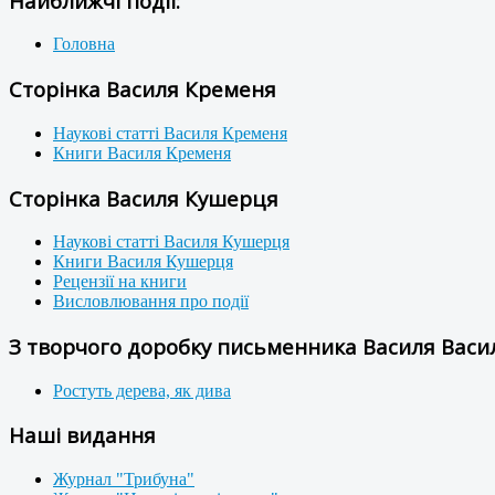
Найближчі події:
Головна
Сторінка Василя Кременя
Наукові статті Василя Кременя
Книги Василя Кременя
Сторінка Василя Кушерця
Наукові статті Василя Кушерця
Книги Василя Кушерця
Рецензії на книги
Висловлювання про події
З творчого доробку письменника Василя Васил
Ростуть дерева, як дива
Наші видання
Журнал "Трибуна"