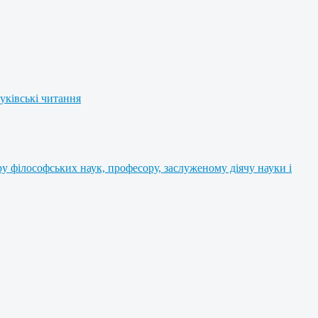
уківські читання
 філософських наук, професору, заслуженому діячу науки і