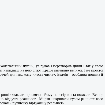
 колегіальний путін», увірував і перетворив цілий Світ у свою
оли накидаєш на нею сітку. Краще звичайно великої. І не простої
 речей для тих, кому «несть числа». Взамін – особлива пошана й
гроші «квакали присвячені йому панегірики та похвали. Все це
вно відчуття реальності. Мирян накривали гулом рашистського
оскалі» путінську віртуальну реальність.