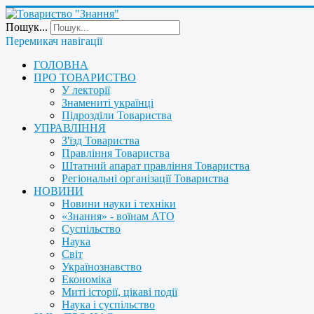
Пошук...
Перемикач навігації
ГОЛОВНА
ПРО ТОВАРИСТВО
У лекторії
Знамениті українці
Підрозділи Товариства
УПРАВЛІННЯ
З'їзд Товариства
Правління Товариства
Штатний апарат правління Товариства
Регіональні організації Товариства
НОВИНИ
Новини науки і техніки
«Знання» - воїнам АТО
Суспільство
Наука
Світ
Українознавство
Економіка
Миті історії, цікаві події
Наука і суспільство