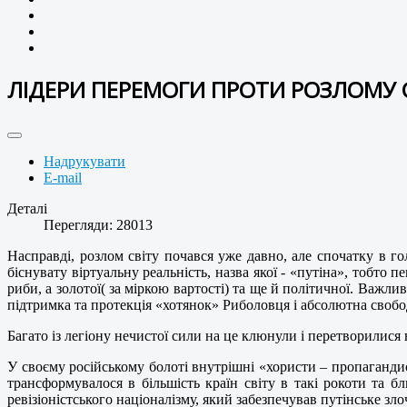
ЛІДЕРИ ПЕРЕМОГИ ПРОТИ РОЗЛОМУ 
Надрукувати
E-mail
Деталі
Перегляди: 28013
Насправді, розлом світу почався уже давно, але спочатку в го
біснувату віртуальну реальність, назва якої - «путіна», тобто 
риби, а золотої( за міркою вартості) та ще й політичної. Важл
підтримка та протекція «хотянок» Риболовця і абсолютна свобода
Багато із легіону нечистої сили на це клюнули і перетворилися в 
У своєму російському болоті внутрішні «хористи – пропаганди
трансформувалося в більшість країн світу в такі рокоти та 
ревізіоністського націоналізму, який забезпечував путінське зло