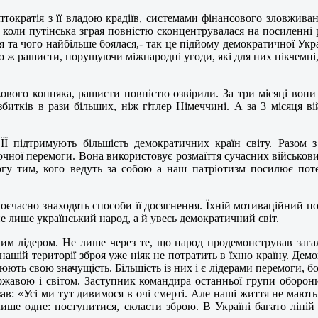
іптократія з її владою крадіїв, системами фінансового зловжи
но, коли путінська зграя повністю сконцентрувалася на посиленні 
 та чого найбільше боялася,- так це підйому демократичної Украї
о ж рашисти, порушуючи міжнародні угоди, які для них нікчемні
ового копняка, рашисти повністю озвірили. За три місяці вони 
итків в рази більших, ніж гітлер Німеччині. А за 3 місяця вій
ЇЇ підтримують більшість демократичних країн світу. Разом 
чної перемоги. Вона використовує розмаїття сучасних військових
ргу тим, кого ведуть за собою а наш патріотизм посилює поте
воєчасно знаходять способи її досягнення. Їхній мотиваційний по
не лише український народ, а й увесь демократичний світ.
товим лідером. Не лише через те, що народ продемонстрував загал
нашій території зброя уже ніяк не потратить в їхню країну. Демо
юють свою значущість. Більшість із них і є лідерами перемоги, бо 
 державою і світом. Заступник командира останньої групи оборо
ав: «Усі ми тут дивимося в очі смерті. Але наші життя не мают
ише одне: поступитися, скласти зброю. В Україні багато ліні