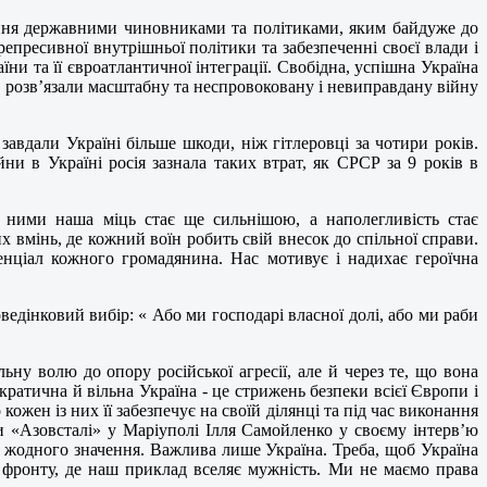
вання державними чиновниками та політиками, яким байдуже до
репресивної внутрішньої політики та забезпеченні своєї влади і
ни та її євроатлантичної інтеграції. Свобідна, успішна Україна
, розв’язали масштабну та неспровоковану і невиправдану війну
завдали Україні більше шкоди, ніж гітлеровці за чотири років.
ни в Україні росія зазнала таких втрат, як СРСР за 9 років в
з ними наша міць стає ще сильнішою, а наполегливість стає
 вмінь, де кожний воїн робить свій внесок до спільної справи.
нціал кожного громадянина. Нас мотивує і надихає героїчна
ведінковий вибір: « Або ми господарі власної долі, або ми раби
ьну волю до опору російської агресії, але й через те, що вона
кратична й вільна Україна - це стрижень безпеки всієї Європи і
кожен із них її забезпечує на своїй ділянці та під час виконання
ни «Азовсталі» у Маріуполі Ілля Самойленко у своєму інтерв’ю
ь жодного значення. Важлива лише Україна. Треба, щоб Україна
й фронту, де наш приклад вселяє мужність. Ми не маємо права