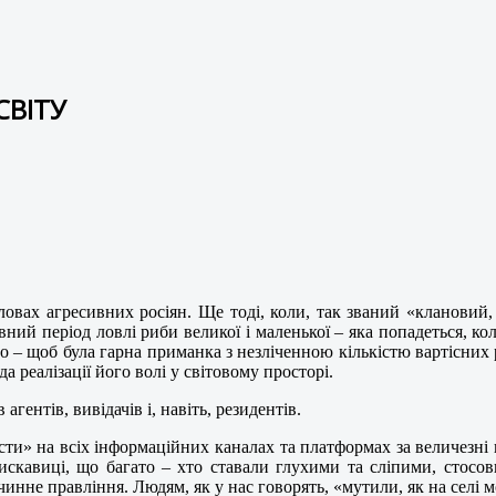
СВІТУ
ловах агресивних росіян. Ще тоді, коли, так званий «клановий,
певний період ловлі риби великої і маленької – яка попадеться, к
иво – щоб була гарна приманка з незліченною кількістю вартісних
 реалізації його волі у світовому просторі.
агентів, вивідачів і, навіть, резидентів.
сти» на всіх інформаційних каналах та платформах за величезні 
блискавиці, що багато – хто ставали глухими та сліпими, стосо
чинне правління. Людям, як у нас говорять, «мутили, як на селі м