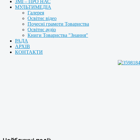
ЗМІ – ПРО НАС
МУЛЬТИМЕДІА
Галерея
Освітнє відео
Почесні грамоти Товариства
Освітнє аудіо
Книги Товариства "Знання"
РАДА
АРХІВ
КОНТАКТИ