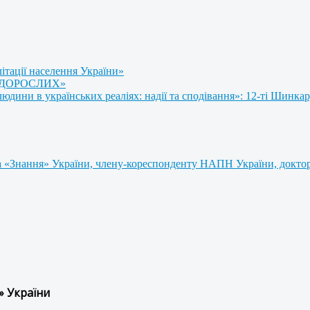
літації населення України»
 ДОРОСЛИХ»
ини в українських реаліях: надії та сподівання»: 12-ті Шинкар
 «Знання» України, члену-кореспонденту НАПН України, доктору
» України