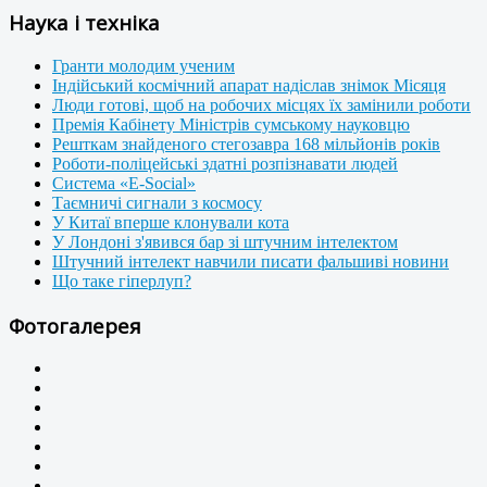
Наука і техніка
Гранти молодим ученим
Індійський космічний апарат надіслав знімок Місяця
Люди готові, щоб на робочих місцях їх замінили роботи
Премія Кабінету Міністрів сумському науковцю
Решткам знайденого стегозавра 168 мільйонів років
Роботи-поліцейські здатні розпізнавати людей
Система «E-Social»
Таємничі сигнали з космосу
У Китаї вперше клонували кота
У Лондоні з'явився бар зі штучним інтелектом
Штучний інтелект навчили писати фальшиві новини
Що таке гіперлуп?
Фотогалерея