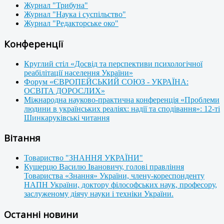
Журнал "Трибуна"
Журнал "Наука і суспільство"
Журнал "Редакторське око"
Конференції
Круглий стіл «Досвід та перспективи психологічної
реабілітації населення України»
Форум «ЄВРОПЕЙСЬКИЙ СОЮЗ - УКРАЇНА:
ОСВІТА ДОРОСЛИХ»
Міжнародна науково-практична конференція «Проблеми
людини в українських реаліях: надії та сподівання»: 12-ті
Шинкаруківські читання
Вітання
Товариство "ЗНАННЯ УКРАЇНИ"
Кушерцю Василю Івановичу, голові правління
Товариства «Знання» України, члену-кореспонденту
НАПН України, доктору філософських наук, професору,
заслуженому діячу науки і техніки України.
Останні новини