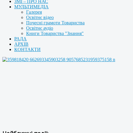
ЗМІ – ПРО НАС
МУЛЬТИМЕДІА
Галерея
Освітнє відео
Почесні грамоти Товариства
Освітнє аудіо
Книги Товариства "Знання"
РАДА
АРХІВ
КОНТАКТИ