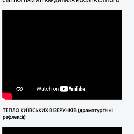
СВІТЛОЇ ПАМ'ЯТІ КАРДИНАЛА ЙОСИПА СЛІПОГО
ТЕПЛО КИЇВСЬКИХ ВІЗЕРУНКІВ (драматургічні
рефлексії)