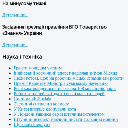
На минулому тижні
Детальніше...
Засідання президії правління ВГО Товариство
«Знання» України
Детальніше...
Наука і техніка
Гранти молодим ученим
Індійський космічний апарат надіслав знімок Місяця
Люди готові, щоб на робочих місцях їх замінили роботи
Премія Кабінету Міністрів сумському науковцю
Решткам знайденого стегозавра 168 мільйонів років
Роботи-поліцейські здатні розпізнавати людей
Система «E-Social»
Таємничі сигнали з космосу
У Китаї вперше клонували кота
У Лондоні з'явився бар зі штучним інтелектом
Штучний інтелект навчили писати фальшиві новини
Що таке гіперлуп?