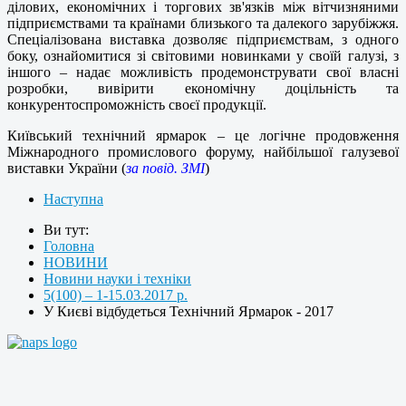
ділових, економічних і торгових зв'язків між вітчизняними
підприємствами та країнами близького та далекого зарубіжжя.
Спеціалізована виставка дозволяє підприємствам, з одного
боку, ознайомитися зі світовими новинками у своїй галузі, з
іншого – надає можливість продемонструвати свої власні
розробки, вивірити економічну доцільність та
конкурентоспроможність своєї продукції.
Київський технічний ярмарок – це логічне продовження
Міжнародного промислового форуму, найбільшої галузевої
виставки України (
за повід. ЗМІ
)
Наступна
Ви тут:
Головна
НОВИНИ
Новини науки і техніки
5(100) – 1-15.03.2017 р.
У Києві відбудеться Технічний Ярмарок - 2017