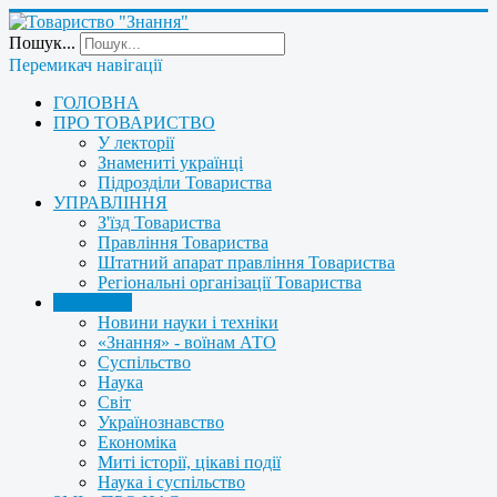
Пошук...
Перемикач навігації
ГОЛОВНА
ПРО ТОВАРИСТВО
У лекторії
Знамениті українці
Підрозділи Товариства
УПРАВЛІННЯ
З'їзд Товариства
Правління Товариства
Штатний апарат правління Товариства
Регіональні організації Товариства
НОВИНИ
Новини науки і техніки
«Знання» - воїнам АТО
Суспільство
Наука
Світ
Українознавство
Економіка
Миті історії, цікаві події
Наука і суспільство